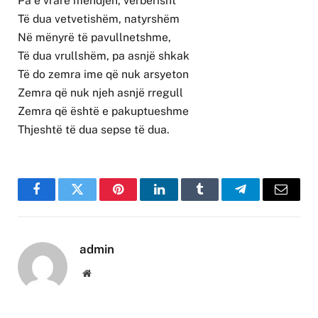
Pa e vrarë mendjen, verbërisht
Të dua vetvetishëm, natyrshëm
Në mënyrë të pavullnetshme,
Të dua vrullshëm, pa asnjë shkak
Të do zemra ime që nuk arsyeton
Zemra që nuk njeh asnjë rregull
Zemra që është e pakuptueshme
Thjeshtë të dua sepse të dua.
Facebook
Twitter
Pinterest
LinkedIn
Tumblr
Telegram
Email
admin
Website