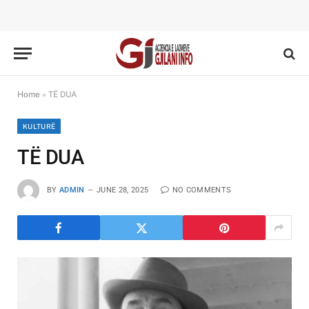
Home
»
TË DUA
KULTURË
TË DUA
BY
ADMIN
JUNE 28, 2025
NO COMMENTS