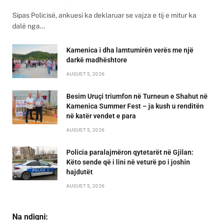
Sipas Policisë, ankuesi ka deklaruar se vajza e tij e mitur ka
dalë nga…
Kamenica i dha lamtumirën verës me një
darkë madhështore
AUGUST 5, 2026
Besim Uruçi triumfon në Turneun e Shahut në
Kamenica Summer Fest – ja kush u renditën
në katër vendet e para
AUGUST 5, 2026
Policia paralajmëron qytetarët në Gjilan:
Këto sende që i lini në veturë po i joshin
hajdutët
AUGUST 5, 2026
Na ndiqni: