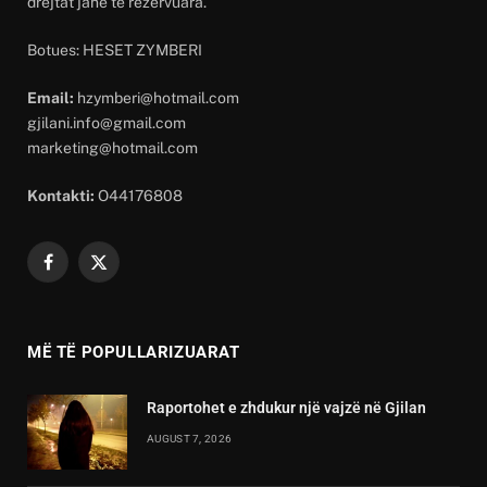
drejtat janë të rezervuara.
Botues: HESET ZYMBERI
Email:
hzymberi@hotmail.com
gjilani.info@gmail.com
marketing@hotmail.com
Kontakti:
O44176808
Facebook
X
(Twitter)
MË TË POPULLARIZUARAT
Raportohet e zhdukur një vajzë në Gjilan
AUGUST 7, 2026