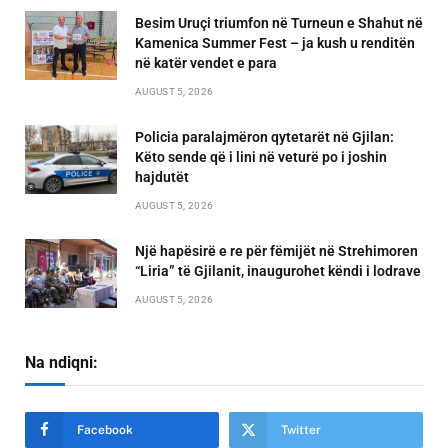
Besim Uruçi triumfon në Turneun e Shahut në
Kamenica Summer Fest – ja kush u renditën
në katër vendet e para
AUGUST 5, 2026
Policia paralajmëron qytetarët në Gjilan:
Këto sende që i lini në veturë po i joshin
hajdutët
AUGUST 5, 2026
Një hapësirë e re për fëmijët në Strehimoren
“Liria” të Gjilanit, inaugurohet këndi i lodrave
AUGUST 5, 2026
Na ndiqni:
Facebook
Twitter