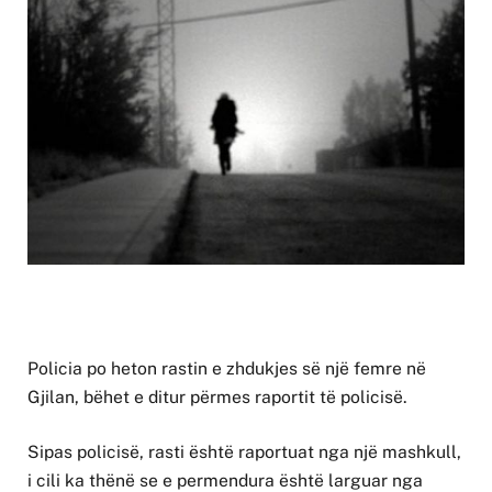
Policia po heton rastin e zhdukjes së një femre në
Gjilan, bëhet e ditur përmes raportit të policisë.
Sipas policisë, rasti është raportuat nga një mashkull,
i cili ka thënë se e permendura është larguar nga