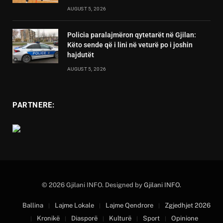
AUGUST 5, 2026
Policia paralajmëron qytetarët në Gjilan:
Këto sende që i lini në veturë po i joshin
hajdutët
AUGUST 5, 2026
PARTNERE:
© 2026 Gjilani INFO. Designed by
Gjilani INFO
.
Ballina
Lajme Lokale
Lajme Qendrore
Zgjedhjet 2026
Kronikë
Diasporë
Kulturë
Sport
Opinione