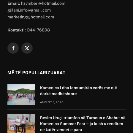
Email:
hzymberi@hotmail.com
gjilani.info@gmail.com
marketing@hotmail.com
Kontakti:
O44176808
Facebook
X
(Twitter)
MË TË POPULLARIZUARAT
Kamenica i dha lamtumirën verës me një
darkë madhështore
AUGUST 5, 2026
Besim Uruçi triumfon në Turneun e Shahut në
Kamenica Summer Fest – ja kush u renditën
në katër vendet e para