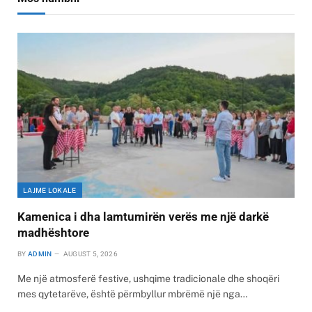
LAJME LOKALE
Kamenica i dha lamtumirën verës me një darkë
madhështore
BY
ADMIN
AUGUST 5, 2026
Me një atmosferë festive, ushqime tradicionale dhe shoqëri
mes qytetarëve, është përmbyllur mbrëmë një nga…