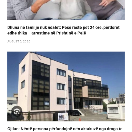
Dhuna në familje nuk ndalet: Pesë raste pët 24 orë, përdoret
edhe thika – arrestime në Prishtinë e Pejë
AUGUST 5, 2026
Gjilan: Nëntë persona përfundojnë nën aktakuzë nga droga te