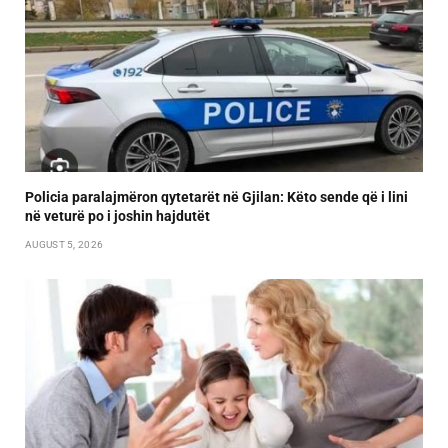
Policia paralajmëron qytetarët në Gjilan: Këto sende që i lini
në veturë po i joshin hajdutët
AUGUST 5, 2026