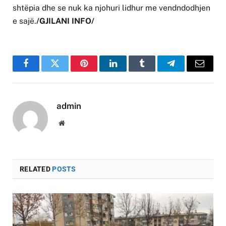
shtëpia dhe se nuk ka njohuri lidhur me vendndodhjen
e sajë.
/GJILANI INFO/
Facebook
Twitter
Pinterest
LinkedIn
Tumblr
Telegram
Email
admin
Website
RELATED
POSTS