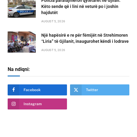
Policia paralajmëron qytetarët në Gjilan:
Këto sende që i lini në veturë po i joshin
hajdutët
AUGUST 5, 2026
Një hapësirë e re për fëmijët në Strehimoren
“Liria” të Gjilanit, inaugurohet këndi i lodrave
AUGUST 5, 2026
Na ndiqni:
Facebook
Twitter
Instagram