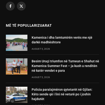
Facebook
X
(Twitter)
MË TË POPULLARIZUARAT
Kamenica i dha lamtumirën verës me një
darkë madhështore
AUGUST 5, 2026
Besim Uruçi triumfon në Turneun e Shahut në
Kamenica Summer Fest – ja kush u renditën
në katër vendet e para
AUGUST 5, 2026
Policia paralajmëron qytetarët në Gjilan:
Këto sende që i lini në veturë po i joshin
hajdutët