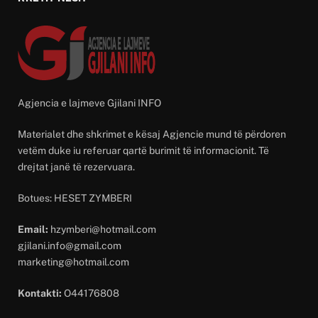
Agjencia e lajmeve Gjilani INFO
Materialet dhe shkrimet e kësaj Agjencie mund të përdoren
vetëm duke iu referuar qartë burimit të informacionit. Të
drejtat janë të rezervuara.
Botues: HESET ZYMBERI
Email:
hzymberi@hotmail.com
gjilani.info@gmail.com
marketing@hotmail.com
Kontakti:
O44176808