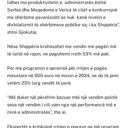
lidhet me produktivitetin e administratës është
Serbia dhe Maqedonia e Veriut të cilët e konkurrojnë
me shërbime pavarësisht se nuk kanë nivelin e
dixhitalizmit të shërbimeve publike siç i ka Shqipëria”,
shtoi Gjokutaj.
Nëse Shqipëria krahasohet me vendin me pagën më
të lartë në rajon, ne paguhemi rreth 53% më pak.
Por me programin e qeverisë për rritjen e pagës
mesatare në 900 euro në mesin e 2024, ne do të jemi
vetëm 23% larg vendit të parë.
“Më duket një përafrim bazuar mbi një vendim politik
sesa një vendim i cili vjen nga një performancë më e
mirë e administratës”, tha ai.
Ekspertët e kritikojnë rritjen e pagave pa një program