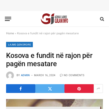
Home
»
Kosova e fundit në rajon për pagën mesatare
LAJME QENDRORE
Kosova e fundit në rajon për
pagën mesatare
BY
ADMIN
MARCH 16, 2024
NO COMMENTS