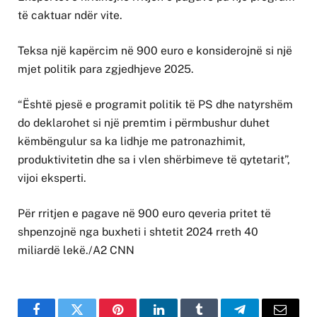
të caktuar ndër vite.
Teksa një kapërcim në 900 euro e konsiderojnë si një
mjet politik para zgjedhjeve 2025.
“Është pjesë e programit politik të PS dhe natyrshëm
do deklarohet si një premtim i përmbushur duhet
këmbëngulur sa ka lidhje me patronazhimit,
produktivitetin dhe sa i vlen shërbimeve të qytetarit”,
vijoi eksperti.
Për rritjen e pagave në 900 euro qeveria pritet të
shpenzojnë nga buxheti i shtetit 2024 rreth 40
miliardë lekë./A2 CNN