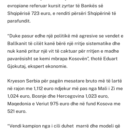
evropiane referuar kursit zyrtar të Bankës së
Shqipërisë 723 euro, e renditi përsëri Shqipërinë të
parafundit.
“Duke pasur edhe një politikë më agresive se vendet e
Ballkanit të cilët kanë bërë një rritje sistematike dhe
nuk kanë pritur një vit të caktuar për rritjen e madhe
pavarësisht se kemi mbrapa Kosovën”, thotë Eduart
Gjokutaj, ekspert ekonomie.
Kryeson Serbia për pagën mesatare bruto më të lartë
në rajon me 1,112 euro ndjekur më pas nga Mali i Zi me
1,024 euro, Bosnje dhe Hercegovina 1,023 euro,
Maqedonia e Veriut 975 euro dhe në fund Kosova me
521 euro.
“Vendi kampion nga i cili duhet marrë dhe modeli që