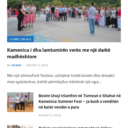
LAJME LOKALE
Kamenica i dha lamtumirën verës me një darkë
madhështore
BY
ADMIN
AUGUST 5, 2026
Me një atmosferë festive, ushqime tradicionale dhe shoqëri
mes qytetarëve, është përmbyllur mbrëmë një nga…
Besim Uruçi triumfon në Turneun e Shahut në
Kamenica Summer Fest – ja kush u renditën
në katër vendet e para
AUGUST 5, 2026