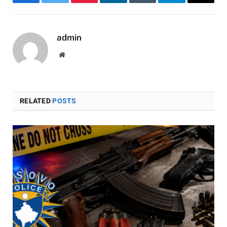
Facebook
Twitter
Pinterest
LinkedIn
Tumblr
Telegram
Email
admin
Website
RELATED
POSTS