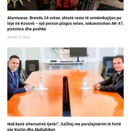
Alarmuese: Brenda 24 orëve, shtatë raste të armëmbajtjes pa
leje në Kosovë – një person plagos veten, sekuestrohen AK-47,
pistoleta dhe pushkë
AUGUST 5, 2026
Nuk kanë alternativë tjetër”, Salihaj me paralajmërim të fortë
për Kurtin dhe Abdixhikun