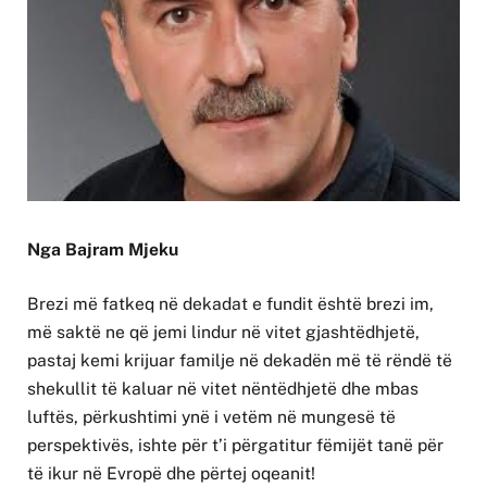
Nga Bajram Mjeku
Brezi më fatkeq në dekadat e fundit është brezi im,
më saktë ne që jemi lindur në vitet gjashtëdhjetë,
pastaj kemi krijuar familje në dekadën më të rëndë të
shekullit të kaluar në vitet nëntëdhjetë dhe mbas
luftës, përkushtimi ynë i vetëm në mungesë të
perspektivës, ishte për t’i përgatitur fëmijët tanë për
të ikur në Evropë dhe përtej oqeanit!