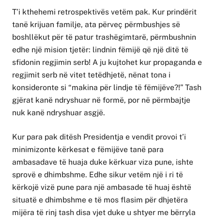
T’i kthehemi retrospektivës vetëm pak. Kur prindërit
tanë krijuan familje, ata përveç përmbushjes së
boshllëkut për të patur trashëgimtarë, përmbushnin
edhe një mision tjetër: lindnin fëmijë që një ditë të
sfidonin regjimin serb! A ju kujtohet kur propaganda e
regjimit serb në vitet tetëdhjetë, nënat tona i
konsideronte si “makina për lindje të fëmijëve?!” Tash
gjërat kanë ndryshuar në formë, por në përmbajtje
nuk kanë ndryshuar asgjë.
Kur para pak ditësh Presidentja e vendit provoi t’i
minimizonte kërkesat e fëmijëve tanë para
ambasadave të huaja duke kërkuar viza pune, ishte
sprovë e dhimbshme. Edhe sikur vetëm një i ri të
kërkojë vizë pune para një ambasade të huaj është
situatë e dhimbshme e të mos flasim për dhjetëra
mijëra të rinj tash disa vjet duke u shtyer me bërryla