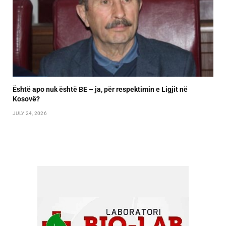
Është apo nuk është BE – ja, për respektimin e Ligjit në
Kosovë?
JULY 24, 2026