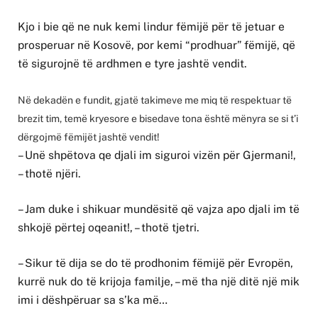
Kjo i bie që ne nuk kemi lindur fëmijë për të jetuar e
prosperuar në Kosovë, por kemi “prodhuar” fëmijë, që
të sigurojnë të ardhmen e tyre jashtë vendit.
Në dekadën e fundit, gjatë takimeve me miq të respektuar të
brezit tim, temë kryesore e bisedave tona është mënyra se si t’i
dërgojmë fëmijët jashtë vendit!
– Unë shpëtova qe djali im siguroi vizën për Gjermani!,
– thotë njëri.
– Jam duke i shikuar mundësitë që vajza apo djali im të
shkojë përtej oqeanit!, – thotë tjetri.
– Sikur të dija se do të prodhonim fëmijë për Evropën,
kurrë nuk do të krijoja familje, – më tha një ditë një mik
imi i dëshpëruar sa s’ka më…