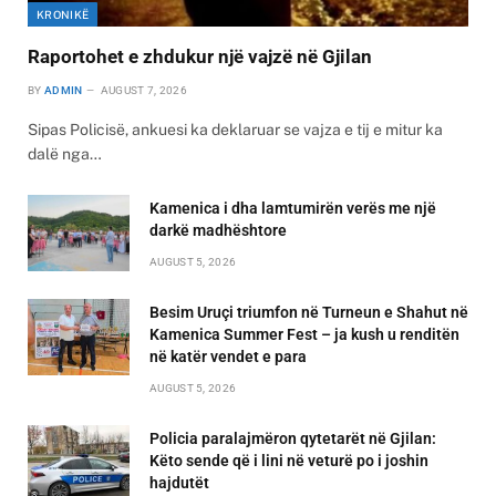
KRONIKË
Raportohet e zhdukur një vajzë në Gjilan
BY
ADMIN
AUGUST 7, 2026
Sipas Policisë, ankuesi ka deklaruar se vajza e tij e mitur ka
dalë nga…
Kamenica i dha lamtumirën verës me një
darkë madhështore
AUGUST 5, 2026
Besim Uruçi triumfon në Turneun e Shahut në
Kamenica Summer Fest – ja kush u renditën
në katër vendet e para
AUGUST 5, 2026
Policia paralajmëron qytetarët në Gjilan:
Këto sende që i lini në veturë po i joshin
hajdutët