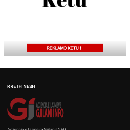
RRETH NESH
Agjencia e lajmeve Gjilani INFO