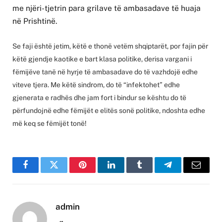
me njëri-tjetrin para grilave të ambasadave të huaja
në Prishtinë.
Se faji është jetim, këtë e thonë vetëm shqiptarët, por fajin për
këtë gjendje kaotike e bart klasa politike, derisa vargani i
fëmijëve tanë në hyrje të ambasadave do të vazhdojë edhe
viteve tjera. Me këtë sindrom, do të “infektohet” edhe
gjenerata e radhës dhe jam fort i bindur se kështu do të
përfundojnë edhe fëmijët e elitës sonë politike, ndoshta edhe
më keq se fëmijët tonë!
Facebook
Twitter
Pinterest
LinkedIn
Tumblr
Telegram
Email
admin