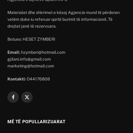
Materialet dhe shkrimet e kësaj Agjencie mund të përdoren
vetëm duke iu referuar qartë burimit të informacionit. Të
drejtat janë të rezervuara.
Botues: HESET ZYMBERI
Email:
hzymberi@hotmail.com
gjilani.info@gmail.com
marketing@hotmail.com
Kontakti:
O44176808
Facebook
X
(Twitter)
MË TË POPULLARIZUARAT