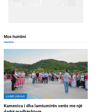
Mos humbni
LAJME LOKALE
Kamenica i dha lamtumirën verës me një
darkë madhështore