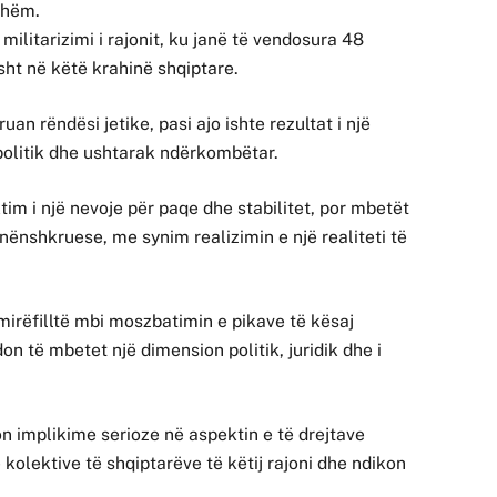
shëm.
ilitarizimi i rajonit, ku janë të vendosura 48
ht në këtë krahinë shqiptare.
an rëndësi jetike, pasi ajo ishte rezultat i një
politik dhe ushtarak ndërkombëtar.
ktim i një nevoje për paqe dhe stabilitet, por mbetët
nënshkruese, me synim realizimin e një realiteti të
mirëfilltë mbi moszbatimin e pikave të kësaj
on të mbetet një dimension politik, juridik dhe i
on implikime serioze në aspektin e të drejtave
e kolektive të shqiptarëve të këtij rajoni dhe ndikon