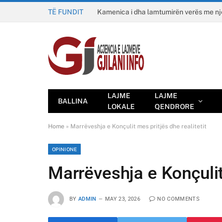
TË FUNDIT
Kamenica i dha lamtumirën verës me n
LAJME
LAJME
BALLINA
LOKALE
QENDRORE
Home
»
Marrëveshja e Konçulit mes pritjës dhe realitetit
OPINIONE
Marrëveshja e Konçulit 
BY
ADMIN
MAY 23, 2026
NO COMMENTS