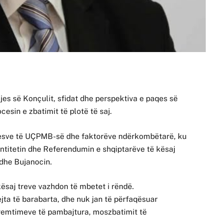
jes së Konçulit, sfidat dhe perspektiva e paqes së
sin e zbatimit të plotë të saj.
uesve të UÇPMB-së dhe faktorëve ndërkombëtarë, ku
dentitetin dhe Referendumin e shqiptarëve të kësaj
dhe Bujanocin.
 kësaj treve vazhdon të mbetet i rëndë.
jta të barabarta, dhe nuk jan të përfaqësuar
remtimeve të pambajtura, moszbatimit të