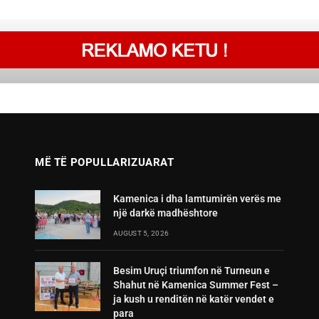
MË TË POPULLARIZUARAT
Kamenica i dha lamtumirën verës me
një darkë madhështore
AUGUST 5, 2026
Besim Uruçi triumfon në Turneun e
Shahut në Kamenica Summer Fest –
ja kush u renditën në katër vendet e
para