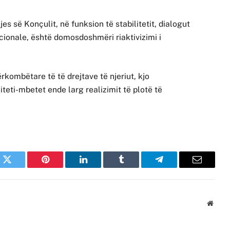
es së Konçulit, në funksion të stabilitetit, dialogut
tucionale, është domosdoshmëri riaktivizimi i
kombëtare të të drejtave të njeriut, kjo
teti-mbetet ende larg realizimit të plotë të
k
Twitter
Pinterest
LinkedIn
Tumblr
Telegram
Email
Websi