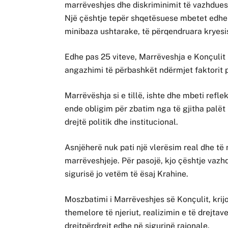
marrëveshjes dhe diskriminimit të vazhdue
Një çështje tepër shqetësuese mbetet edhe m
minibaza ushtarake, të përqendruara kryesis
Edhe pas 25 viteve, Marrëveshja e Konçulit ru
angazhimi të përbashkët ndërmjet faktorit 
Marrëvëshja si e tillë, ishte dhe mbeti refle
ende obligim për zbatim nga të gjitha palët 
drejtë politik dhe institucional.
Asnjëherë nuk pati një vlerësim real dhe të 
marrëveshjeje. Për pasojë, kjo çështje vazhd
sigurisë jo vetëm të ësaj Krahine.
Moszbatimi i Marrëveshjes së Konçulit, krij
themelore të njeriut, realizimin e të drejtav
drejtpërdrejt edhe në sigurinë rajonale.