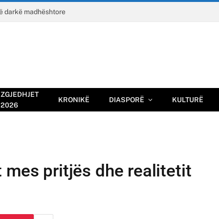
jë darkë madhështore
ZGJEDHJET
KRONIKË
DIASPORË
KULTURË
2026
mes pritjës dhe realitetit