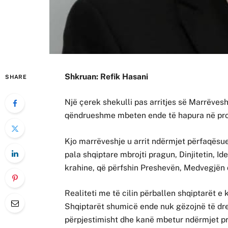
Shkruan: Refik Hasani
SHARE
Një çerek shekulli pas arritjes së Marrëvesh
qëndrueshme mbeten ende të hapura në proce
Kjo marrëveshje u arrit ndërmjet përfaqës
pala shqiptare mbrojti pragun, Dinjitetin, I
krahine, që përfshin Preshevën, Medvegjën 
Realiteti me të cilin përballen shqiptarët e
Shqiptarët shumicë ende nuk gëzojnë të dre
përpjestimisht dhe kanë mbetur ndërmjet p