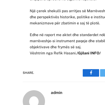
Një çerek shekulli pas arritjes së Marrëveshj
dhe perspektivës historike, politike e insti
mekanizmave për zbatimin e saj të plotë.
Edhe në raport me aktet dhe standardet ndër
marrëveshje-si instrument paqeje dhe stabili
objektivave dhe frymës së saj.
Vështrim nga Refik Hasani.
/Gjilani INFO/
SHARE.
Faceboo
admin