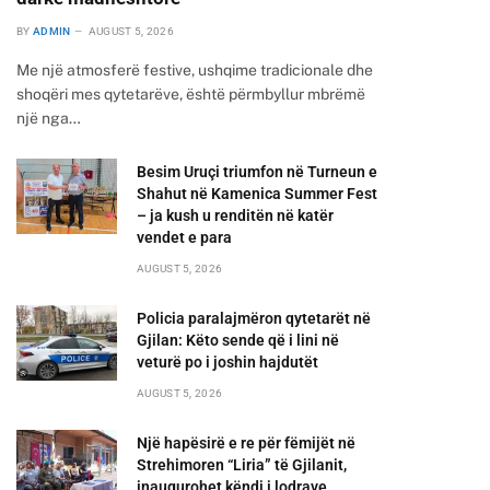
BY
ADMIN
AUGUST 5, 2026
Me një atmosferë festive, ushqime tradicionale dhe
shoqëri mes qytetarëve, është përmbyllur mbrëmë
një nga…
Besim Uruçi triumfon në Turneun e
Shahut në Kamenica Summer Fest
– ja kush u renditën në katër
vendet e para
AUGUST 5, 2026
Policia paralajmëron qytetarët në
Gjilan: Këto sende që i lini në
veturë po i joshin hajdutët
AUGUST 5, 2026
Një hapësirë e re për fëmijët në
Strehimoren “Liria” të Gjilanit,
inaugurohet këndi i lodrave