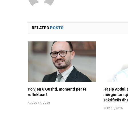
RELATED
POSTS
Po vjen 6 Gushti, momenti për të
Hasip Abdulla
reflektuar!
mërgimtari që
sakrificës d
AUGUST 4, 2026
JULY 30, 2026