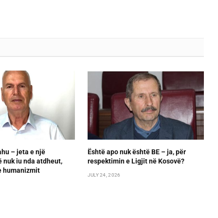
hu – jeta e një
Është apo nuk është BE – ja, për
 nuk iu nda atdheut,
respektimin e Ligjit në Kosovë?
he humanizmit
JULY 24, 2026