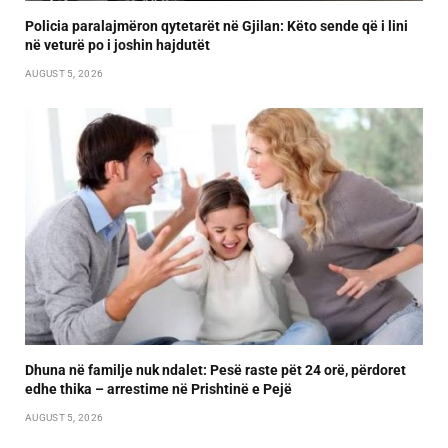
Policia paralajmëron qytetarët në Gjilan: Këto sende që i lini
në veturë po i joshin hajdutët
AUGUST 5, 2026
Dhuna në familje nuk ndalet: Pesë raste pët 24 orë, përdoret
edhe thika – arrestime në Prishtinë e Pejë
AUGUST 5, 2026