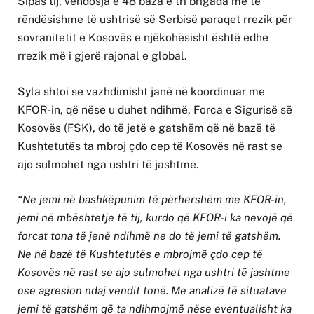
Sipas tij, vendosja e 48 baza e tri brigada më të
rëndësishme të ushtrisë së Serbisë paraqet rrezik për
sovranitetit e Kosovës e njëkohësisht është edhe
rrezik më i gjerë rajonal e global.
Syla shtoi se vazhdimisht janë në koordinuar me
KFOR-in, që nëse u duhet ndihmë, Forca e Sigurisë së
Kosovës (FSK), do të jetë e gatshëm që në bazë të
Kushtetutës ta mbroj çdo cep të Kosovës në rast se
ajo sulmohet nga ushtri të jashtme.
“Ne jemi në bashkëpunim të përhershëm me KFOR-in,
jemi në mbështetje të tij, kurdo që KFOR-i ka nevojë që
forcat tona të jenë ndihmë ne do të jemi të gatshëm.
Ne në bazë të Kushtetutës e mbrojmë çdo cep të
Kosovës në rast se ajo sulmohet nga ushtri të jashtme
ose agresion ndaj vendit tonë. Me analizë të situatave
jemi të gatshëm që ta ndihmojmë nëse eventualisht ka