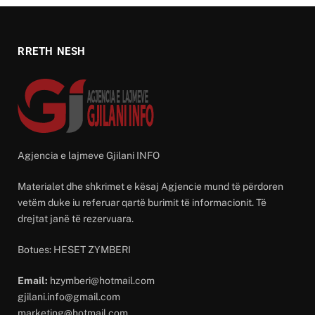
RRETH NESH
Agjencia e lajmeve Gjilani INFO
Materialet dhe shkrimet e kësaj Agjencie mund të përdoren
vetëm duke iu referuar qartë burimit të informacionit. Të
drejtat janë të rezervuara.
Botues: HESET ZYMBERI
Email:
hzymberi@hotmail.com
gjilani.info@gmail.com
marketing@hotmail.com