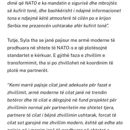
dimë që NATO e ka mandatin e sigurisë dhe mbrojtës
së kufirit tonë, dhe bashkërisht i ndajmë informacionet
tona e ndjejmë këtë atmosferë të cilën po e krijon
Serbia me prezencën ushtarake afër kufirit tonë”.
Tutje, Syla tha se janë pajisur me armë moderne të
prodhuara në shtete të NATO-s e që plotësojnë
standartet e kërkuar. E gjithë faza e zhvillim e
transformimit, tha si po zhvillohet në koordinim të
plotë me partnerët.
“Kemi marrë pajisje cilat janë adekuate për fazat e
zhvillimit, armë moderne të cilat janë në trendin
botëror dhe të cilat e dërgojnë në fund projektet për
zhvillimin normal për partneritetin me shtetet tjera,
partnere të cilat i bëjnë zhvillimin ushtarak, forcat të
cilat sot garojnë me zhvillim modern, është që edhe ato