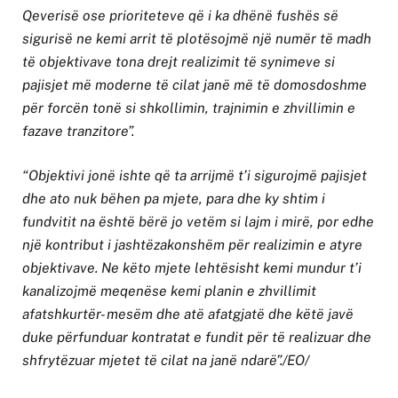
Qeverisë ose prioriteteve që i ka dhënë fushës së
sigurisë ne kemi arrit të plotësojmë një numër të madh
të objektivave tona drejt realizimit të synimeve si
pajisjet më moderne të cilat janë më të domosdoshme
për forcën tonë si shkollimin, trajnimin e zhvillimin e
fazave tranzitore”.
“Objektivi jonë ishte që ta arrijmë t’i sigurojmë pajisjet
dhe ato nuk bëhen pa mjete, para dhe ky shtim i
fundvitit na është bërë jo vetëm si lajm i mirë, por edhe
një kontribut i jashtëzakonshëm për realizimin e atyre
objektivave. Ne këto mjete lehtësisht kemi mundur t’i
kanalizojmë meqenëse kemi planin e zhvillimit
afatshkurtër- mesëm dhe atë afatgjatë dhe këtë javë
duke përfunduar kontratat e fundit për të realizuar dhe
shfrytëzuar mjetet të cilat na janë ndarë”./EO/