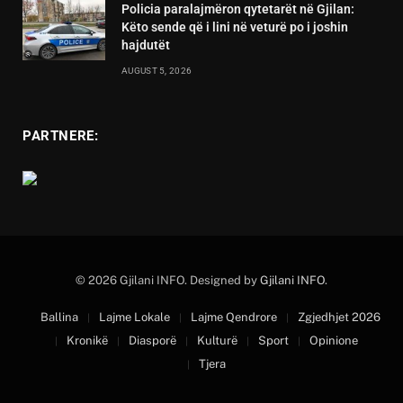
Policia paralajmëron qytetarët në Gjilan:
Këto sende që i lini në veturë po i joshin
hajdutët
AUGUST 5, 2026
PARTNERE:
© 2026 Gjilani INFO. Designed by
Gjilani INFO
.
Ballina
Lajme Lokale
Lajme Qendrore
Zgjedhjet 2026
Kronikë
Diasporë
Kulturë
Sport
Opinione
Tjera