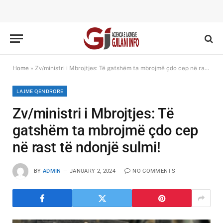
Home
»
Zv/ministri i Mbrojtjes: Të gatshëm ta mbrojmë çdo cep në rast të ndonjë sulmi!
LAJME QENDRORE
Zv/ministri i Mbrojtjes: Të
gatshëm ta mbrojmë çdo cep
në rast të ndonjë sulmi!
BY
ADMIN
JANUARY 2, 2024
NO COMMENTS