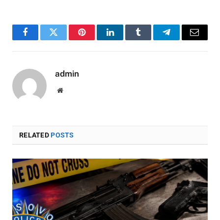
Facebook
Twitter
Pinterest
LinkedIn
Tumblr
Telegram
Email
admin
Website
RELATED
POSTS