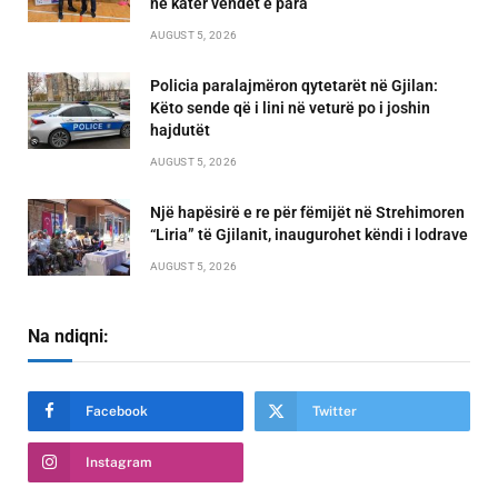
në katër vendet e para
AUGUST 5, 2026
Policia paralajmëron qytetarët në Gjilan:
Këto sende që i lini në veturë po i joshin
hajdutët
AUGUST 5, 2026
Një hapësirë e re për fëmijët në Strehimoren
“Liria” të Gjilanit, inaugurohet këndi i lodrave
AUGUST 5, 2026
Na ndiqni:
Facebook
Twitter
Instagram