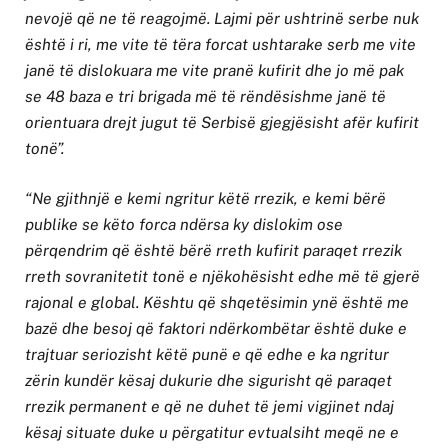
nevojë që ne të reagojmë. Lajmi për ushtrinë serbe nuk
është i ri, me vite të tëra forcat ushtarake serb me vite
janë të dislokuara me vite pranë kufirit dhe jo më pak
se 48 baza e tri brigada më të rëndësishme janë të
orientuara drejt jugut të Serbisë gjegjësisht afër kufirit
tonë”.
“Ne gjithnjë e kemi ngritur këtë rrezik, e kemi bërë
publike se këto forca ndërsa ky dislokim ose
përqendrim që është bërë rreth kufirit paraqet rrezik
rreth sovranitetit tonë e njëkohësisht edhe më të gjerë
rajonal e global. Kështu që shqetësimin ynë është me
bazë dhe besoj që faktori ndërkombëtar është duke e
trajtuar seriozisht këtë punë e që edhe e ka ngritur
zërin kundër kësaj dukurie dhe sigurisht që paraqet
rrezik permanent e që ne duhet të jemi vigjinet ndaj
kësaj situate duke u përgatitur evtualsiht meqë ne e