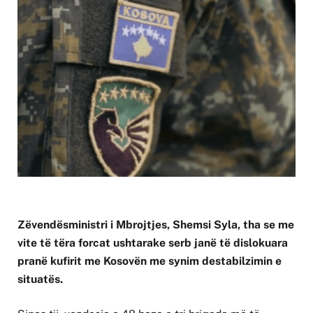
Zëvendësministri i Mbrojtjes, Shemsi Syla, tha se me
vite të tëra forcat ushtarake serb janë të dislokuara
pranë kufirit me Kosovën me synim destabilzimin e
situatës.