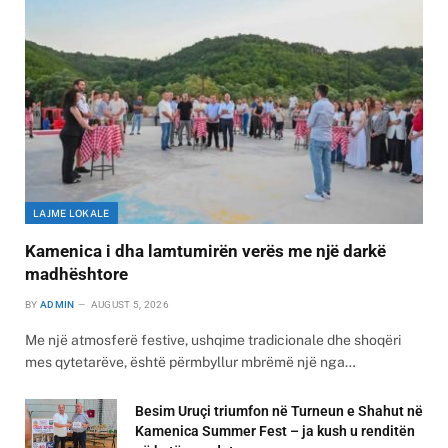
LAJME LOKALE
Kamenica i dha lamtumirën verës me një darkë
madhështore
BY
ADMIN
AUGUST 5, 2026
Me një atmosferë festive, ushqime tradicionale dhe shoqëri
mes qytetarëve, është përmbyllur mbrëmë një nga…
Besim Uruçi triumfon në Turneun e Shahut në
Kamenica Summer Fest – ja kush u renditën