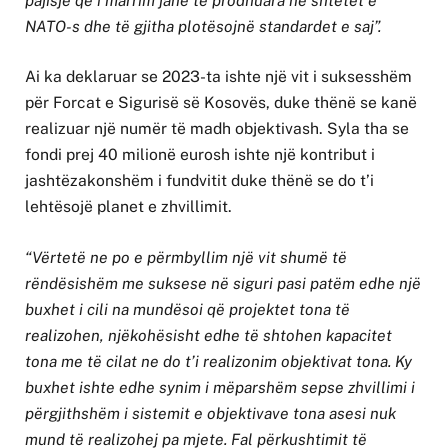
pajisje që i marrim janë të prodhuara në shtetet e
NATO-s dhe të gjitha plotësojnë standardet e saj”.
Ai ka deklaruar se 2023-ta ishte një vit i suksesshëm
për Forcat e Sigurisë së Kosovës, duke thënë se kanë
realizuar një numër të madh objektivash. Syla tha se
fondi prej 40 milionë eurosh ishte një kontribut i
jashtëzakonshëm i fundvitit duke thënë se do t’i
lehtësojë planet e zhvillimit.
“Vërtetë ne po e përmbyllim një vit shumë të
rëndësishëm me suksese në siguri pasi patëm edhe një
buxhet i cili na mundësoi që projektet tona të
realizohen, njëkohësisht edhe të shtohen kapacitet
tona me të cilat ne do t’i realizonim objektivat tona. Ky
buxhet ishte edhe synim i mëparshëm sepse zhvillimi i
përgjithshëm i sistemit e objektivave tona asesi nuk
mund të realizohej pa mjete. Fal përkushtimit të