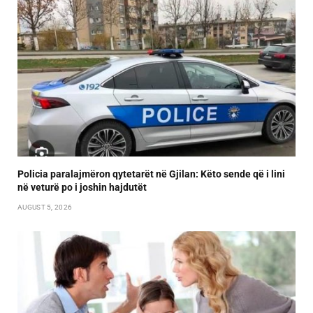
Policia paralajmëron qytetarët në Gjilan: Këto sende që i lini
në veturë po i joshin hajdutët
AUGUST 5, 2026