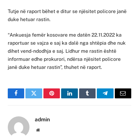
Tutje në raport bëhet e ditur se njësitet policore janë
duke hetuar rastin.
“Ankuesja femër kosovare me datën 22.11.2022 ka
raportuar se vajza e saj ka dalë nga shtëpia dhe nuk
dihet vend-ndodhja e saj. Lidhur me rastin është
informuar edhe prokurori, ndërsa njësitet policore
janë duke hetuar rastin”, thuhet në raport.
Facebook
Twitter
Pinterest
LinkedIn
Tumblr
Telegram
Email
admin
Website