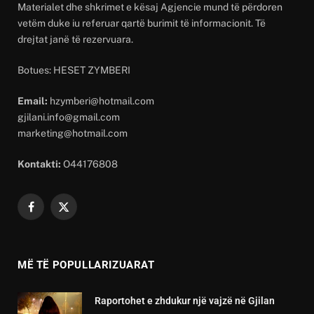
Materialet dhe shkrimet e kësaj Agjencie mund të përdoren
vetëm duke iu referuar qartë burimit të informacionit. Të
drejtat janë të rezervuara.
Botues: HESET ZYMBERI
Email:
hzymberi@hotmail.com
gjilani.info@gmail.com
marketing@hotmail.com
Kontakti:
O44176808
Facebook
X
(Twitter)
MË TË POPULLARIZUARAT
Raportohet e zhdukur një vajzë në Gjilan