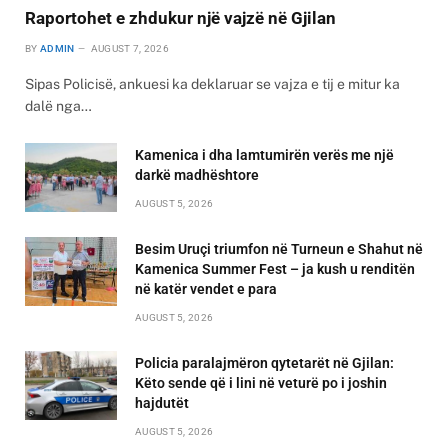
Raportohet e zhdukur një vajzë në Gjilan
BY
ADMIN
AUGUST 7, 2026
Sipas Policisë, ankuesi ka deklaruar se vajza e tij e mitur ka
dalë nga…
Kamenica i dha lamtumirën verës me një
darkë madhështore
AUGUST 5, 2026
Besim Uruçi triumfon në Turneun e Shahut në
Kamenica Summer Fest – ja kush u renditën
në katër vendet e para
AUGUST 5, 2026
Policia paralajmëron qytetarët në Gjilan:
Këto sende që i lini në veturë po i joshin
hajdutët
AUGUST 5, 2026