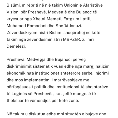
Bislimi, mirëpriti në një takim Unionin e Afaristëve
Vizioni për Preshevë, Medvegjë dhe Bujanoc të
kryesuar nga Xhelal Memeti, Fatgzim Latifi,
Muhamed Ramadani dhe Shefki Jonuzi.
Zëvendëskryeministri Bislimi shoqërohej në këtë
takim nga zëvendësministri i MBPZhR, z. Imri
Demelezi.
Presheva, Medvegja dhe Bujanoci përveç
diskriminimit sistematik vuan edhe nga margjinalizimi
ekonomik nga institucionet shtetërore serbe. Injorimi
dhe mos implementimi i marrëveshjeve me
përfaqësuesit politik dhe institucional të shqiptarëve
të Luginës së Preshevës, ka sjellë mungesë të
theksuar të vëmendjes për këtë zonë.
Në takim u diskutua edhe mbi situatën e bujqve dhe