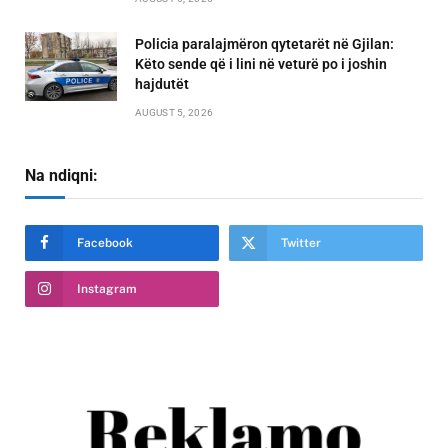
Policia paralajmëron qytetarët në Gjilan:
Këto sende që i lini në veturë po i joshin
hajdutët
AUGUST 5, 2026
Na ndiqni:
Facebook
Twitter
Instagram