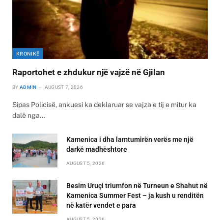
KRONIKË
Raportohet e zhdukur një vajzë në Gjilan
BY
ADMIN
AUGUST 7, 2026
Sipas Policisë, ankuesi ka deklaruar se vajza e tij e mitur ka
dalë nga…
Kamenica i dha lamtumirën verës me një
darkë madhështore
AUGUST 5, 2026
Besim Uruçi triumfon në Turneun e Shahut në
Kamenica Summer Fest – ja kush u renditën
në katër vendet e para
AUGUST 5, 2026