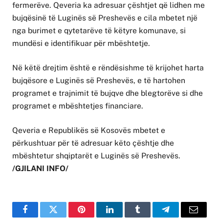
fermerëve. Qeveria ka adresuar çështjet që lidhen me
bujqësinë të Luginës së Preshevës e cila mbetet një
nga burimet e qytetarëve të këtyre komunave, si
mundësi e identifikuar për mbështetje.
Në këtë drejtim është e rëndësishme të krijohet harta
bujqësore e Luginës së Preshevës, e të hartohen
programet e trajnimit të bujqve dhe blegtorëve si dhe
programet e mbështetjes financiare.
Qeveria e Republikës së Kosovës mbetet e
përkushtuar për të adresuar këto çështje dhe
mbështetur shqiptarët e Luginës së Preshevës.
/GJILANI INFO/
Facebook
Twitter
Pinterest
LinkedIn
Tumblr
Telegram
Email