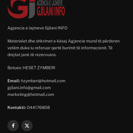
Agjencia e lajmeve Gjilani INFO
Materialet dhe shkrimet e kësaj Agjencie mund të përdoren
vetëm duke iu referuar qartë burimit të informacionit. Të
drejtat janë të rezervuara.
Botues: HESET ZYMBERI
Email:
hzymberi@hotmail.com
gjilani.info@gmail.com
marketing@hotmail.com
Kontakti:
O44176808
Facebook
X