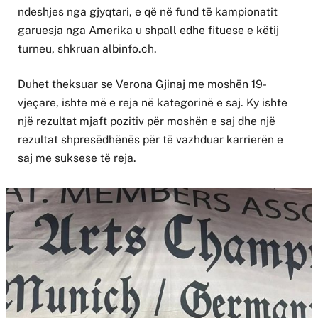
ndeshjes nga gjyqtari, e që në fund të kampionatit
garuesja nga Amerika u shpall edhe fituese e këtij
turneu, shkruan albinfo.ch.
Duhet theksuar se Verona Gjinaj me moshën 19-
vjeçare, ishte më e reja në kategorinë e saj. Ky ishte
një rezultat mjaft pozitiv për moshën e saj dhe një
rezultat shpresëdhënës për të vazhduar karrierën e
saj me suksese të reja.