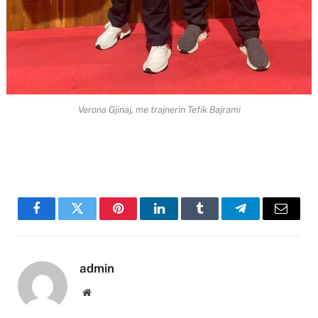
Verona Gjinaj, me trajnerin Tefik Bajrami
Facebook
Twitter
Pinterest
LinkedIn
Tumblr
Telegram
Email
admin
Website