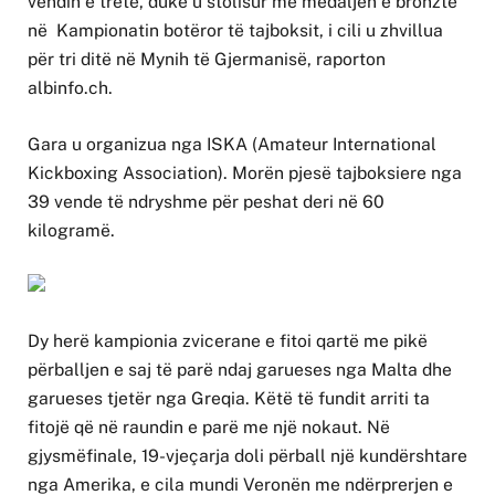
vendin e tretë, duke u stolisur me medaljen e bronztë
në Kampionatin botëror të tajboksit, i cili u zhvillua
për tri ditë në Mynih të Gjermanisë, raporton
albinfo.ch.
Gara u organizua nga ISKA (Amateur International
Kickboxing Association). Morën pjesë tajboksiere nga
39 vende të ndryshme për peshat deri në 60
kilogramë.
Dy herë kampionia zvicerane e fitoi qartë me pikë
përballjen e saj të parë ndaj garueses nga Malta dhe
garueses tjetër nga Greqia. Këtë të fundit arriti ta
fitojë që në raundin e parë me një nokaut. Në
gjysmëfinale, 19-vjeçarja doli përball një kundërshtare
nga Amerika, e cila mundi Veronën me ndërprerjen e