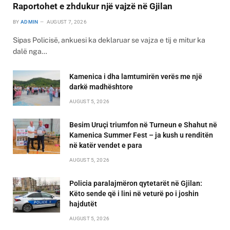
Raportohet e zhdukur një vajzë në Gjilan
BY
ADMIN
AUGUST 7, 2026
Sipas Policisë, ankuesi ka deklaruar se vajza e tij e mitur ka
dalë nga…
Kamenica i dha lamtumirën verës me një
darkë madhështore
AUGUST 5, 2026
Besim Uruçi triumfon në Turneun e Shahut në
Kamenica Summer Fest – ja kush u renditën
në katër vendet e para
AUGUST 5, 2026
Policia paralajmëron qytetarët në Gjilan:
Këto sende që i lini në veturë po i joshin
hajdutët
AUGUST 5, 2026