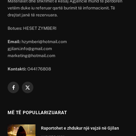
Materialet dhe shkrimet e kësaj Agjencie mund të përdoren
vetëm duke iu referuar qartë burimit të informacionit. Të
drejtat janë të rezervuara.
Botues: HESET ZYMBERI
Email:
hzymberi@hotmail.com
gjilani.info@gmail.com
marketing@hotmail.com
Kontakti:
O44176808
Facebook
X
(Twitter)
MË TË POPULLARIZUARAT
Raportohet e zhdukur një vajzë në Gjilan