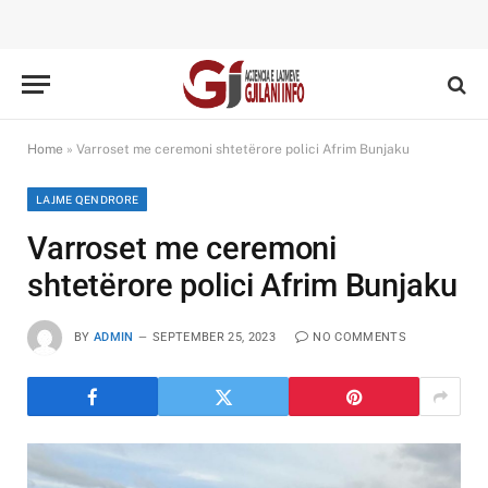
Home
»
Varroset me ceremoni shtetërore polici Afrim Bunjaku
LAJME QENDRORE
Varroset me ceremoni
shtetërore polici Afrim Bunjaku
BY
ADMIN
SEPTEMBER 25, 2023
NO COMMENTS