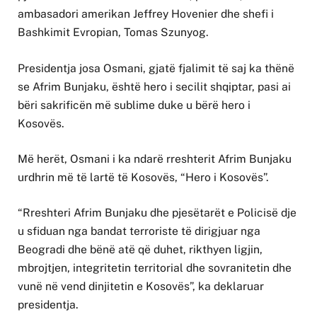
ambasadori amerikan Jeffrey Hovenier dhe shefi i
Bashkimit Evropian, Tomas Szunyog.
Presidentja josa Osmani, gjatë fjalimit të saj ka thënë
se Afrim Bunjaku, është hero i secilit shqiptar, pasi ai
bëri sakrificën më sublime duke u bërë hero i
Kosovës.
Më herët, Osmani i ka ndarë rreshterit Afrim Bunjaku
urdhrin më të lartë të Kosovës, “Hero i Kosovës”.
“Rreshteri Afrim Bunjaku dhe pjesëtarët e Policisë dje
u sfiduan nga bandat terroriste të dirigjuar nga
Beogradi dhe bënë atë që duhet, rikthyen ligjin,
mbrojtjen, integritetin territorial dhe sovranitetin dhe
vunë në vend dinjitetin e Kosovës”, ka deklaruar
presidentja.