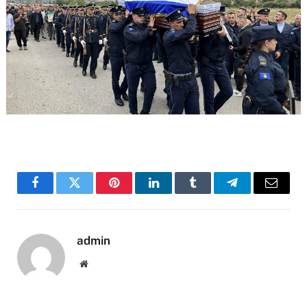
Facebook
Twitter
Pinterest
LinkedIn
Tumblr
Telegram
Email
admin
Website