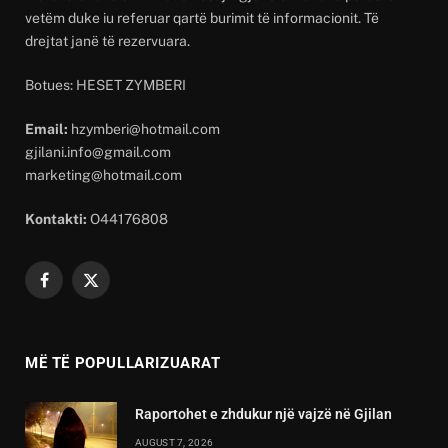
vetëm duke iu referuar qartë burimit të informacionit. Të
drejtat janë të rezervuara.
Botues: HESET ZYMBERI
Email:
hzymberi@hotmail.com
gjilani.info@gmail.com
marketing@hotmail.com
Kontakti:
O44176808
Facebook
X
(Twitter)
MË TË POPULLARIZUARAT
Raportohet e zhdukur një vajzë në Gjilan
AUGUST 7, 2026