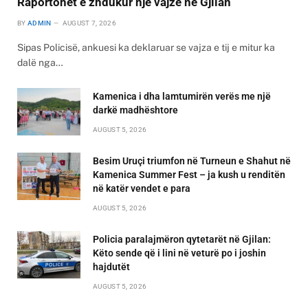
Raportohet e zhdukur një vajzë në Gjilan
BY
ADMIN
AUGUST 7, 2026
Sipas Policisë, ankuesi ka deklaruar se vajza e tij e mitur ka
dalë nga…
Kamenica i dha lamtumirën verës me një
darkë madhështore
AUGUST 5, 2026
Besim Uruçi triumfon në Turneun e Shahut në
Kamenica Summer Fest – ja kush u renditën
në katër vendet e para
AUGUST 5, 2026
Policia paralajmëron qytetarët në Gjilan:
Këto sende që i lini në veturë po i joshin
hajdutët
AUGUST 5, 2026