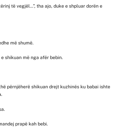
ërinj të vegjël…”, tha ajo, duke e shpluar dorën e
en edhe më shumë.
ë e shikuan më nga afër bebin.
jithë përnjëherë shikuan drejt kuzhinës ku babai ishte
a.
sa.
 mandej prapë kah bebi.