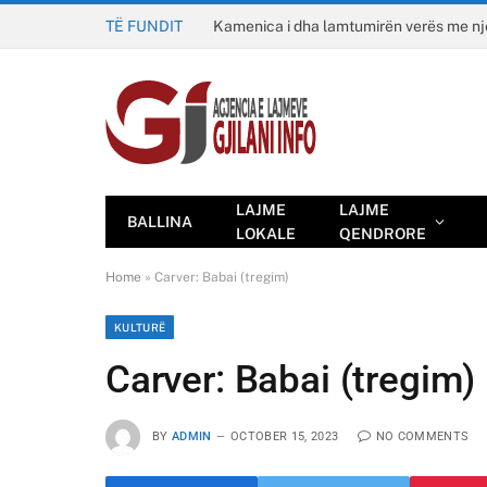
TË FUNDIT
Kamenica i dha lamtumirën verës me n
LAJME
LAJME
BALLINA
LOKALE
QENDRORE
Home
»
Carver: Babai (tregim)
KULTURË
Carver: Babai (tregim)
BY
ADMIN
OCTOBER 15, 2023
NO COMMENTS