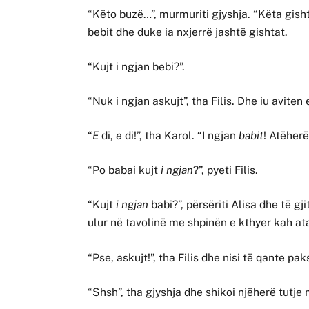
“Këto buzë…”, murmuriti gjyshja. “Këta gisht
bebit dhe duke ia nxjerrë jashtë gishtat.
“Kujt i ngjan bebi?”.
“Nuk i ngjan askujt”, tha Filis. Dhe iu avit
“
E
di,
e
di!”, tha Karol. “I ngjan
babit
! Atëher
“Po babai kujt
i ngjan
?”, pyeti Filis.
“Kujt
i ngjan
babi?”, përsëriti Alisa dhe të g
ulur në tavolinë me shpinën e kthyer kah at
“Pse, askujt!”, tha Filis dhe nisi të qante pak
“Shsh”, tha gjyshja dhe shikoi njëherë tutje