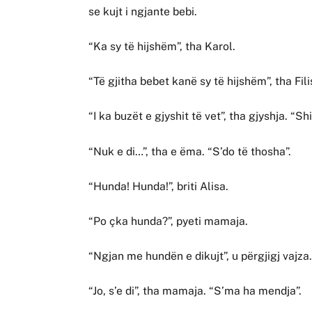
se kujt i ngjante bebi.
“Ka sy të hijshëm”, tha Karol.
“Të gjitha bebet kanë sy të hijshëm”, tha Fili
“I ka buzët e gjyshit të vet”, tha gjyshja. “Sh
“Nuk e di…”, tha e ëma. “S’do të thosha”.
“Hunda! Hunda!”, briti Alisa.
“Po çka hunda?”, pyeti mamaja.
“Ngjan me hundën e dikujt”, u përgjigj vajza
“Jo, s’e di”, tha mamaja. “S’ma ha mendja”.