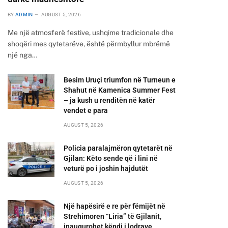
BY
ADMIN
AUGUST 5, 2026
Me një atmosferë festive, ushqime tradicionale dhe
shoqëri mes qytetarëve, është përmbyllur mbrëmë
një nga…
Besim Uruçi triumfon në Turneun e
Shahut në Kamenica Summer Fest
– ja kush u renditën në katër
vendet e para
AUGUST 5, 2026
Policia paralajmëron qytetarët në
Gjilan: Këto sende që i lini në
veturë po i joshin hajdutët
AUGUST 5, 2026
Një hapësirë e re për fëmijët në
Strehimoren “Liria” të Gjilanit,
inaugurohet këndi i lodrave