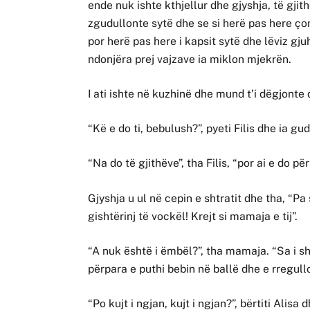
ende nuk ishte kthjellur dhe gjyshja, të gjit
zgudullonte sytë dhe se si herë pas here ço
por herë pas here i kapsit sytë dhe lëviz gj
ndonjëra prej vajzave ia miklon mjekrën.
I ati ishte në kuzhinë dhe mund t’i dëgjonte
“Kë e do ti, bebulush?”, pyeti Filis dhe ia gu
“Na do të gjithëve”, tha Filis, “por ai e do 
Gjyshja u ul në cepin e shtratit dhe tha, “P
gishtërinj të vockël! Krejt si mamaja e tij”.
“A nuk është i ëmbël?”, tha mamaja. “Sa i s
përpara e puthi bebin në ballë dhe e rregull
“Po kujt i ngjan, kujt i ngjan?”, bërtiti Alis