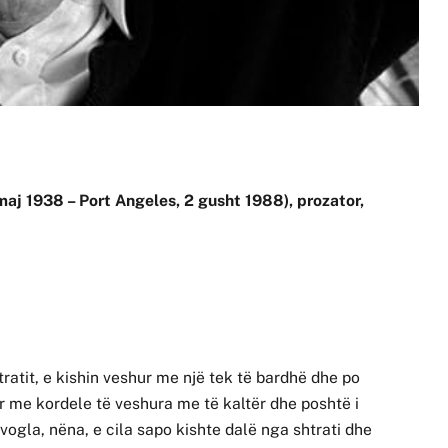
maj 1938 – Port Angeles, 2 gusht 1988), prozator,
ratit, e kishin veshur me një tek të bardhë dhe po
dhur me kordele të veshura me të kaltër dhe poshtë i
e vogla, nëna, e cila sapo kishte dalë nga shtrati dhe