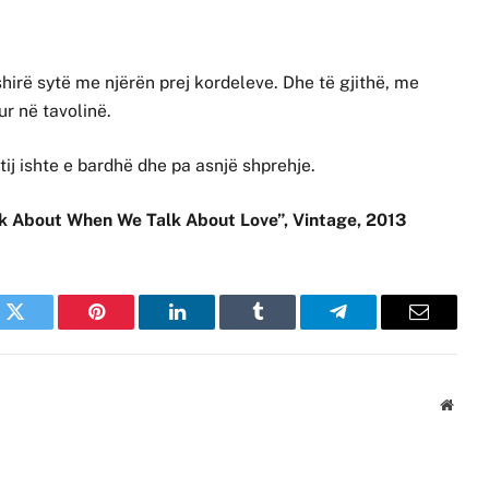
 fshirë sytë me njërën prej kordeleve. Dhe të gjithë, me
ur në tavolinë.
e tij ishte e bardhë dhe pa asnjë shprehje.
k About When We Talk About Love”, Vintage, 2013
k
Twitter
Pinterest
LinkedIn
Tumblr
Telegram
Email
Websi