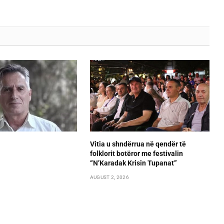
Vitia u shndërrua në qendër të
folklorit botëror me festivalin
“N’Karadak Krisin Tupanat”
AUGUST 2, 2026