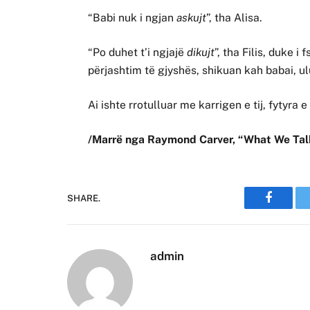
“Babi nuk i ngjan
askujt
”, tha Alisa.
“Po duhet t’i ngjajë
dikujt
”, tha Filis, duke i
përjashtim të gjyshës, shikuan kah babai, ul
Ai ishte rrotulluar me karrigen e tij, fytyra 
/Marrë nga Raymond Carver, “What We Tal
SHARE.
Faceboo
admin