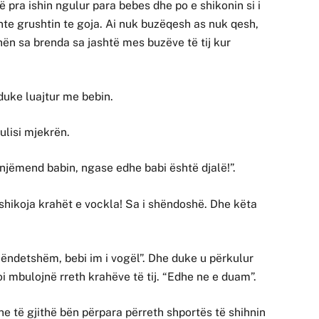
hë pra ishin ngulur para bebes dhe po e shikonin si i
nte grushtin te goja. Ai nuk buzëqesh as nuk qesh,
uhën sa brenda sa jashtë mes buzëve të tij kur
 duke luajtur me bebin.
dulisi mjekrën.
përnjëmend babin, ngase edhe babi është djalë!”.
a shikoja krahët e vockla! Sa i shëndoshë. Dhe këta
hëndetshëm, bebi im i vogël”. Dhe duke u përkulur
oi mbulojnë rreth krahëve të tij. “Edhe ne e duam”.
a dhe të gjithë bën përpara përreth shportës të shihnin