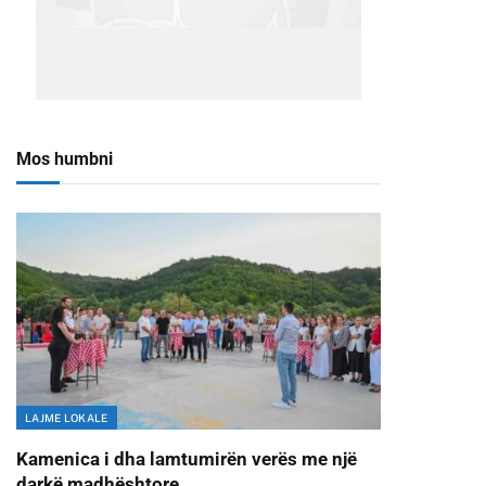
Mos humbni
LAJME LOKALE
Kamenica i dha lamtumirën verës me një
darkë madhështore