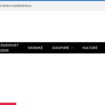
jë darkë madhështore
ZGJEDHJET
KRONIKË
DIASPORË
KULTURË
2026