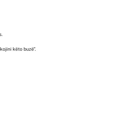
s.
ikojini këto buzë”.
.