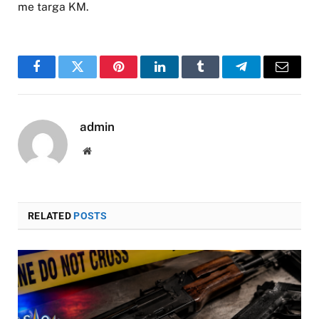
me targa KM.
Facebook
Twitter
Pinterest
LinkedIn
Tumblr
Telegram
Email
admin
Website
RELATED
POSTS