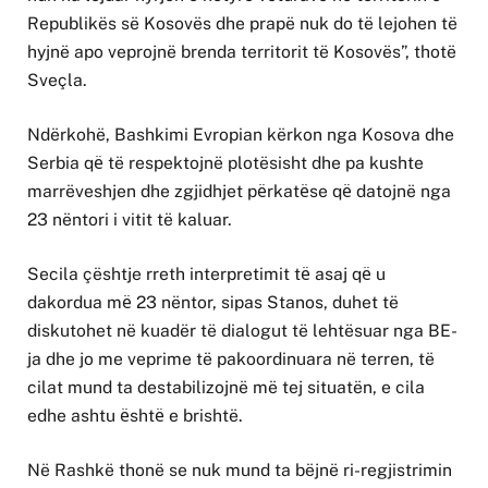
Republikës së Kosovës dhe prapë nuk do të lejohen të
hyjnë apo veprojnë brenda territorit të Kosovës”, thotë
Sveçla.
Ndërkohë, Bashkimi Evropian kërkon nga Kosova dhe
Serbia qё të respektojnë plotësisht dhe pa kushte
marrëveshjen dhe zgjidhjet pёrkatёse qё datojnë nga
23 nëntori i vitit të kaluar.
Secila çështje rreth interpretimit tё asaj qё u
dakordua mё 23 nëntor, sipas Stanos, duhet të
diskutohet në kuadër të dialogut të lehtësuar nga BE-
ja dhe jo me veprime të pakoordinuara në terren, të
cilat mund ta destabilizojnë më tej situatën, e cila
edhe ashtu ёshtё e brishtë.
Në Rashkë thonë se nuk mund ta bëjnë ri-regjistrimin