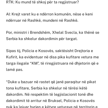
RTK: Ku mund të shkoj për ta regjistruar?
AI: Krejt varet ku e ndërron komunën, nëse e keni
ndërruar në Rashkë, mundeni në Rashkë.
Por, ministri i Brendshëm, Xhelal Svecla, ka thënë se
Serbia ka shkelur dakordimin për targat.
Sipas tij, Policia e Kosovës, saktësisht Drejtoria e
Kufirit, ka evidentuar në disa pika kufitare vetura me
targa ilegale “KM”, të riregjistruara në dhjetorin që e
lamë pas.
“Duke u bazuar në rastet që janë paraqitur në pikat
tona kufitare, Serbia ka shkelur në tërësi këtë
dakordim. Në respektim të legjislacionit tonë dhe
dakordimit të arritur në Bruksel, Policia e Kosovës
nuk ka lejuar hyrjen e këtyre veturave në territorin e