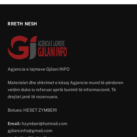
RRETH NESH
Agjencia e lajmeve Gjilani INFO
Materialet dhe shkrimet e kësaj Agjencie mund të përdoren
vetëm duke iu referuar qartë burimit të informacionit. Të
drejtat janë të rezervuara.
Botues: HESET ZYMBERI
Email:
hzymberi@hotmail.com
gjilani.info@gmail.com