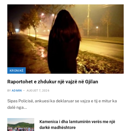
KRONIKË
Raportohet e zhdukur një vajzë në Gjilan
BY
ADMIN
AUGUST 7, 2026
Sipas Policisë, ankuesi ka deklaruar se vajza e tij e mitur ka
dalë nga…
Kamenica i dha lamtumirën verës me një
darkë madhështore