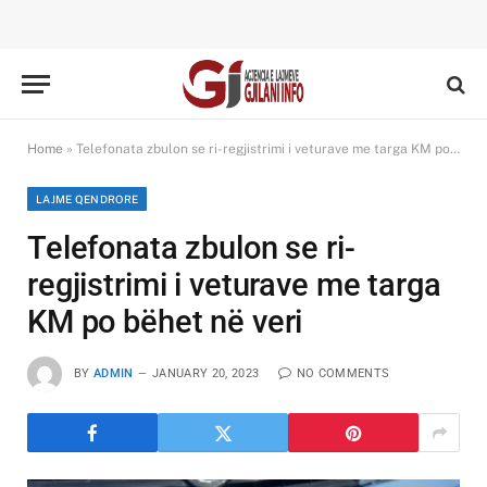
Home
»
Telefonata zbulon se ri-regjistrimi i veturave me targa KM po bëhet në veri
LAJME QENDRORE
Telefonata zbulon se ri-
regjistrimi i veturave me targa
KM po bëhet në veri
BY
ADMIN
JANUARY 20, 2023
NO COMMENTS