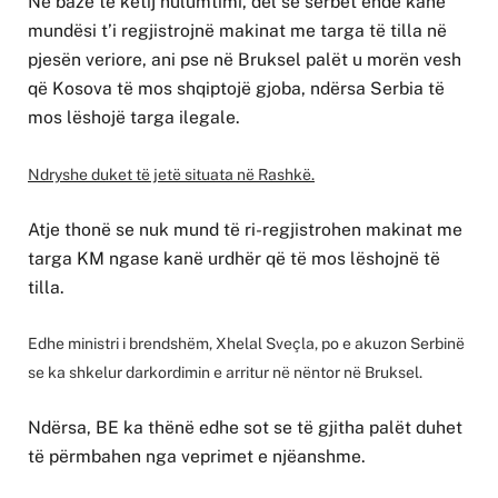
Në bazë të këtij hulumtimi, del se serbët ende kanë
mundësi t’i regjistrojnë makinat me targa të tilla në
pjesën veriore, ani pse në Bruksel palët u morën vesh
që Kosova të mos shqiptojë gjoba, ndërsa Serbia të
mos lëshojë targa ilegale.
Ndryshe duket të jetë situata në Rashkë.
Atje thonë se nuk mund të ri-regjistrohen makinat me
targa KM ngase kanë urdhër që të mos lëshojnë të
tilla.
Edhe ministri i brendshëm, Xhelal Sveçla, po e akuzon Serbinë
se ka shkelur darkordimin e arritur në nëntor në Bruksel.
Ndërsa, BE ka thënë edhe sot se të gjitha palët duhet
të përmbahen nga veprimet e njëanshme.