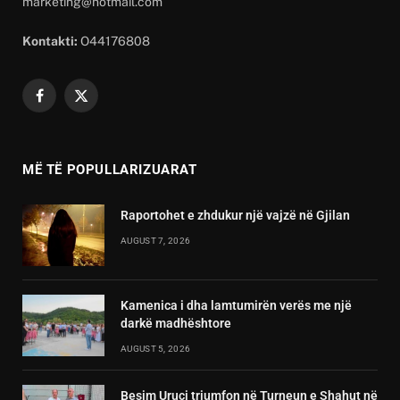
marketing@hotmail.com
Kontakti:
O44176808
Facebook
X
(Twitter)
MË TË POPULLARIZUARAT
Raportohet e zhdukur një vajzë në Gjilan
AUGUST 7, 2026
Kamenica i dha lamtumirën verës me një
darkë madhështore
AUGUST 5, 2026
Besim Uruçi triumfon në Turneun e Shahut në