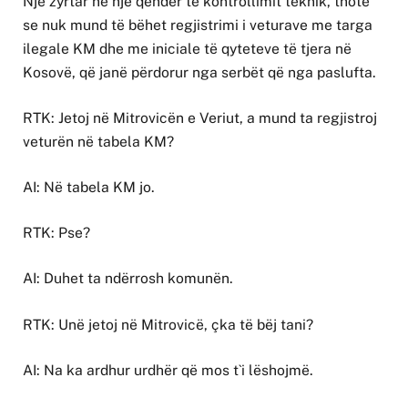
Një zyrtar në një qendër të kontrollimit teknik, thotë
se nuk mund të bëhet regjistrimi i veturave me targa
ilegale KM dhe me iniciale të qyteteve të tjera në
Kosovë, që janë përdorur nga serbët që nga paslufta.
RTK: Jetoj në Mitrovicën e Veriut, a mund ta regjistroj
veturën në tabela KM?
AI: Në tabela KM jo.
RTK: Pse?
AI: Duhet ta ndërrosh komunën.
RTK: Unë jetoj në Mitrovicë, çka të bëj tani?
AI: Na ka ardhur urdhër që mos t`i lëshojmë.