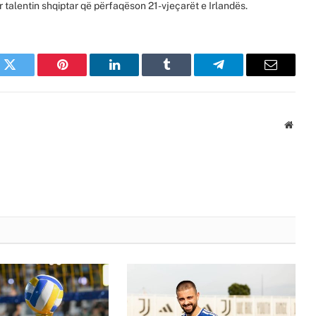
 talentin shqiptar që përfaqëson 21-vjeçarët e Irlandës.
k
Twitter
Pinterest
LinkedIn
Tumblr
Telegram
Email
Websi