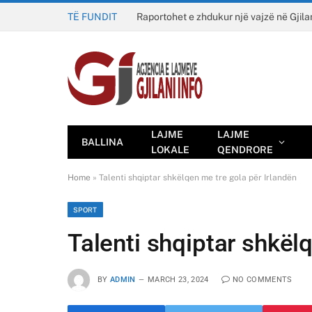
TË FUNDIT
Raportohet e zhdukur një vajzë në Gjila
LAJME
LAJME
BALLINA
LOKALE
QENDRORE
Home
»
Talenti shqiptar shkëlqen me tre gola për Irlandën
SPORT
Talenti shqiptar shkël
BY
ADMIN
MARCH 23, 2024
NO COMMENTS