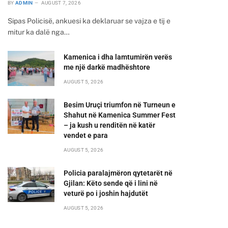
BY
ADMIN
AUGUST 7, 2026
Sipas Policisë, ankuesi ka deklaruar se vajza e tij e
mitur ka dalë nga…
Kamenica i dha lamtumirën verës
me një darkë madhështore
AUGUST 5, 2026
Besim Uruçi triumfon në Turneun e
Shahut në Kamenica Summer Fest
– ja kush u renditën në katër
vendet e para
AUGUST 5, 2026
Policia paralajmëron qytetarët në
Gjilan: Këto sende që i lini në
veturë po i joshin hajdutët
AUGUST 5, 2026