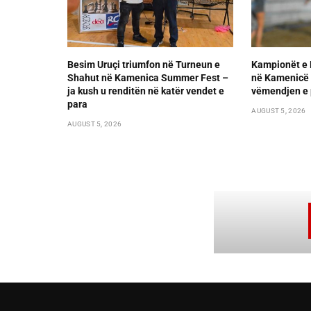
Besim Uruçi triumfon në Turneun e
Kampionët e 
Shahut në Kamenica Summer Fest –
në Kamenicë 
ja kush u renditën në katër vendet e
vëmendjen e 
para
AUGUST 5, 2026
AUGUST 5, 2026