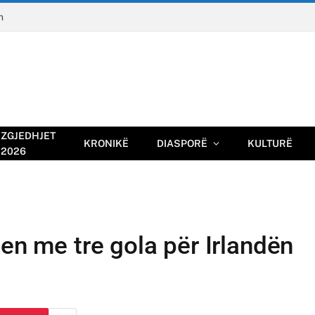
n
ZGJEDHJET
KRONIKË
DIASPORË
KULTURË
2026
qen me tre gola për Irlandën