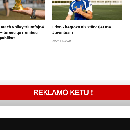
Beach Volley triumfojnë
Edon Zhegrova nis stërvitjet me
– turneu që rrëmbeu
Juventusin
publikut
JULY 14, 2026