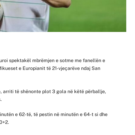
dhuroi spektakël mbrëmjen e sotme me fanellën e
fikueset e Europianit të 21-vjeçarëve ndaj San
, arriti të shënonte plot 3 gola në këtë përballje,
.
inutën e 62-të, të pestin në minutën e 64-t si dhe
90+2.