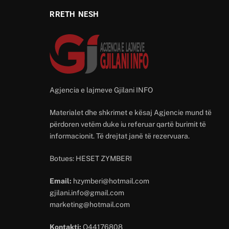
RRETH NESH
Agjencia e lajmeve Gjilani INFO
Materialet dhe shkrimet e kësaj Agjencie mund të
përdoren vetëm duke iu referuar qartë burimit të
informacionit. Të drejtat janë të rezervuara.
Botues: HESET ZYMBERI
Email:
hzymberi@hotmail.com
gjilani.info@gmail.com
marketing@hotmail.com
Kontakti:
O44176808