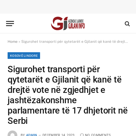
Home
»
Sigurohet transporti për qytetarët e Gjilanit që kanë të drejtë vote në zgjedhjet e jashtëzakonshme parlamentare të 17 dhjetorit në Serbi
KOSOVË LINDORE
Sigurohet transporti për
qytetarët e Gjilanit që kanë të
drejtë vote në zgjedhjet e
jashtëzakonshme
parlamentare të 17 dhjetorit në
Serbi
BY
ADMIN
DECEMBER 14, 2023
NO COMMENTS