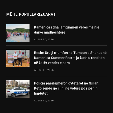
(Twitter)
MË TË POPULLARIZUARAT
Kamenica i dha lamtumirën verës me një
darkë madhështore
AUGUST 5, 2026
Besim Uruçi triumfon në Turneun e Shahut në
Kamenica Summer Fest – ja kush u renditën
në katër vendet e para
AUGUST 5, 2026
Policia paralajmëron qytetarët në Gjilan:
Këto sende që i lini në veturë po i joshin
hajdutët
AUGUST 5, 2026