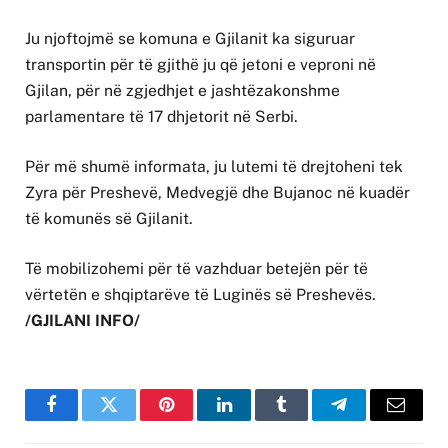
Ju njoftojmë se komuna e Gjilanit ka siguruar
transportin për të gjithë ju që jetoni e veproni në
Gjilan, për në zgjedhjet e jashtëzakonshme
parlamentare të 17 dhjetorit në Serbi.
Për më shumë informata, ju lutemi të drejtoheni tek
Zyra për Preshevë, Medvegjë dhe Bujanoc në kuadër
të komunës së Gjilanit.
Të mobilizohemi për të vazhduar betejën për të
vërtetën e shqiptarëve të Luginës së Preshevës.
/GJILANI INFO/
Facebook
Twitter
Pinterest
LinkedIn
Tumblr
Telegram
Email