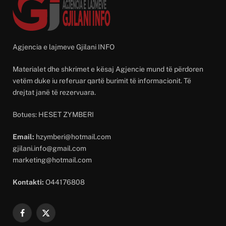
Agjencia e lajmeve Gjilani INFO
Materialet dhe shkrimet e kësaj Agjencie mund të përdoren
vetëm duke iu referuar qartë burimit të informacionit. Të
drejtat janë të rezervuara.
Botues: HESET ZYMBERI
Email:
hzymberi@hotmail.com
gjilani.info@gmail.com
marketing@hotmail.com
Kontakti:
O44176808
Facebook
X