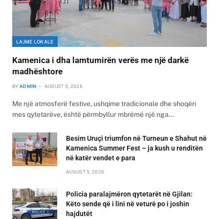
LAJME LOKALE
Kamenica i dha lamtumirën verës me një darkë
madhështore
BY
ADMIN
AUGUST 5, 2026
Me një atmosferë festive, ushqime tradicionale dhe shoqëri
mes qytetarëve, është përmbyllur mbrëmë një nga…
Besim Uruçi triumfon në Turneun e Shahut në
Kamenica Summer Fest – ja kush u renditën
në katër vendet e para
AUGUST 5, 2026
Policia paralajmëron qytetarët në Gjilan:
Këto sende që i lini në veturë po i joshin
hajdutët