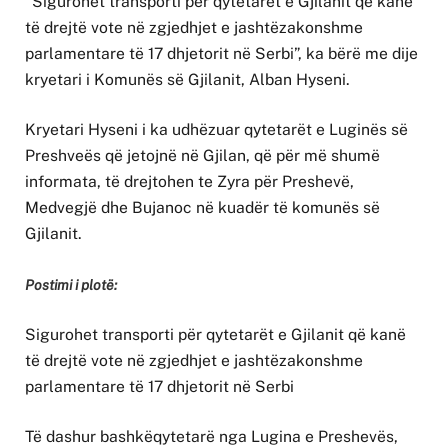
“Sigurohet transporti për qytetarët e Gjilanit që kanë
të drejtë vote në zgjedhjet e jashtëzakonshme
parlamentare të 17 dhjetorit në Serbi”, ka bërë me dije
kryetari i Komunës së Gjilanit, Alban Hyseni.
Kryetari Hyseni i ka udhëzuar qytetarët e Luginës së
Preshveës që jetojnë në Gjilan, që për më shumë
informata, të drejtohen te Zyra për Preshevë,
Medvegjë dhe Bujanoc në kuadër të komunës së
Gjilanit.
Postimi i plotë:
Sigurohet transporti për qytetarët e Gjilanit që kanë
të drejtë vote në zgjedhjet e jashtëzakonshme
parlamentare të 17 dhjetorit në Serbi
Të dashur bashkëqytetarë nga Lugina e Preshevës,