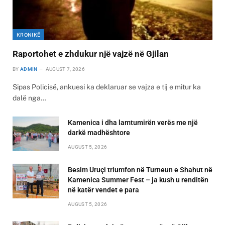
KRONIKË
Raportohet e zhdukur një vajzë në Gjilan
BY
ADMIN
AUGUST 7, 2026
Sipas Policisë, ankuesi ka deklaruar se vajza e tij e mitur ka
dalë nga…
Kamenica i dha lamtumirën verës me një
darkë madhështore
AUGUST 5, 2026
Besim Uruçi triumfon në Turneun e Shahut në
Kamenica Summer Fest – ja kush u renditën
në katër vendet e para
AUGUST 5, 2026