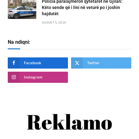
Policia paralajmëron qytetarët në Gjilan:
Këto sende që i lini në veturë po i joshin
hajdutët
AUGUST 5, 2026
Na ndiqni:
Facebook
Twitter
Instagram