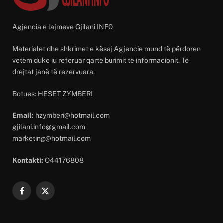
Agjencia e lajmeve Gjilani INFO
Materialet dhe shkrimet e kësaj Agjencie mund të përdoren
vetëm duke iu referuar qartë burimit të informacionit. Të
drejtat janë të rezervuara.
Botues: HESET ZYMBERI
Email:
hzymberi@hotmail.com
gjilani.info@gmail.com
marketing@hotmail.com
Kontakti:
O44176808
Facebook
X
(Twitter)