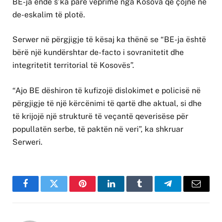
BE-ja ende s’ka parë veprime nga Kosova që çojnë në
de-eskalim të plotë.
Serwer në përgjigje të kësaj ka thënë se “BE-ja është
bërë një kundërshtar de-facto i sovranitetit dhe
integritetit territorial të Kosovës”.
“Ajo BE dëshiron të kufizojë dislokimet e policisë në
përgjigje të një kërcënimi të qartë dhe aktual, si dhe
të krijojë një strukturë të veçantë qeverisëse për
popullatën serbe, të paktën në veri”, ka shkruar
Serweri.
Facebook
Twitter
Pinterest
LinkedIn
Tumblr
Telegram
Email