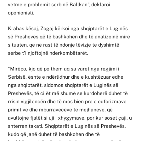
vetme e problemit serb në Ballkan”, deklaroi
oponionisti.
Krahas kësaj, Zogaj kërkoi nga shqiptarët e Luginës
së Preshevës që të bashkohen dhe të analizojnë mirë
situatën, që në rast të ndonjë lëvizje të dyshimtë
serbe t’i njoftojnë ndërkombëtarët.
“Mirëpo, kjo që po them aq sa varet nga regjimi i
Serbisë, është e ndërlidhur dhe e kushtëzuar edhe
nga shqiptarët, sidomos shqiptarët e Luginës së
Preshëvës, të cilët më shumë se kurdoherë duhet të
rrisin vigjilencën dhe të mos bien pre e euforizmave
primitive dhe mburravecëve të mejhaneve, që
avullojnë fjalët si uji i xhygymave, por kur soset çaji, u
shterren takati. Shqiptarët e Luginës së Preshevës,
kudo që janë duhet të bashkohen dhe të