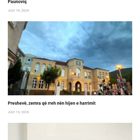
Paunoviq
JULY 14, 2026
Preshevë, zemra që rreh nën hijen e harrimit
JULY 13, 2026