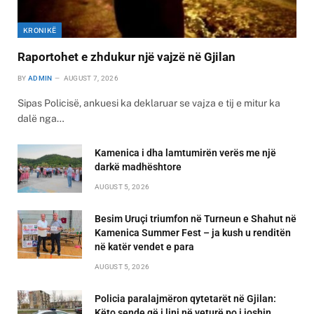
KRONIKË
Raportohet e zhdukur një vajzë në Gjilan
BY
ADMIN
AUGUST 7, 2026
Sipas Policisë, ankuesi ka deklaruar se vajza e tij e mitur ka
dalë nga…
Kamenica i dha lamtumirën verës me një
darkë madhështore
AUGUST 5, 2026
Besim Uruçi triumfon në Turneun e Shahut në
Kamenica Summer Fest – ja kush u renditën
në katër vendet e para
AUGUST 5, 2026
Policia paralajmëron qytetarët në Gjilan:
Këto sende që i lini në veturë po i joshin