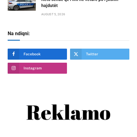
hajdutët
AUGUST 5, 2026
Na ndiqni:
Facebook
Twitter
Instagram