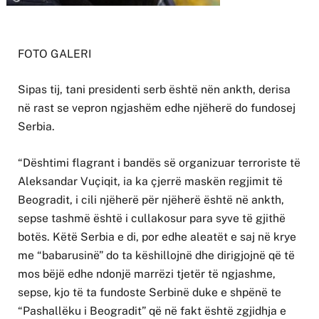
FOTO GALERI
Sipas tij, tani presidenti serb është nën ankth, derisa
në rast se vepron ngjashëm edhe njëherë do fundosej
Serbia.
“Dështimi flagrant i bandës së organizuar terroriste të
Aleksandar Vuçiqit, ia ka çjerrë maskën regjimit të
Beogradit, i cili njëherë për njëherë është në ankth,
sepse tashmë është i cullakosur para syve të gjithë
botës. Këtë Serbia e di, por edhe aleatët e saj në krye
me “babarusinë” do ta këshillojnë dhe dirigjojnë që të
mos bëjë edhe ndonjë marrëzi tjetër të ngjashme,
sepse, kjo të ta fundoste Serbinë duke e shpënë te
“Pashallëku i Beogradit” që në fakt është zgjidhja e