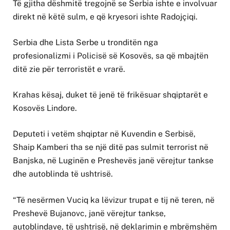
Të gjitha dëshmitë tregojnë se Serbia ishte e involvuar
direkt në këtë sulm, e që kryesori ishte Radojçiqi.
Serbia dhe Lista Serbe u tronditën nga
profesionalizmi i Policisë së Kosovës, sa që mbajtën
ditë zie për terroristët e vrarë.
Krahas kësaj, duket të jenë të frikësuar shqiptarët e
Kosovës Lindore.
Deputeti i vetëm shqiptar në Kuvendin e Serbisë,
Shaip Kamberi tha se një ditë pas sulmit terrorist në
Banjska, në Luginën e Preshevës janë vërejtur tankse
dhe autoblinda të ushtrisë.
“Të nesërmen Vuciq ka lëvizur trupat e tij në teren, në
Preshevë Bujanovc, janë vërejtur tankse,
autoblindave, të ushtrisë, në deklarimin e mbrëmshëm