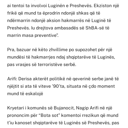
ai tentoi ta involvoi Luginën e Preshevës. Ekziston një
frikë që mund ta ëprodrin ndonjë shkas që të
ndërmarrin ndonjë aksion hakmarrës në Luginë të
Preshevës. Iu drejtova ambasadës së ShBA-së të
marrin masa preventive”.
Pra, bazuar në këto zhvillime po supozohet për një
mundësi të hakmarrjes ndaj shqiptarëve të Luginës,
pas vrasjes së terroristëve serbë.
Arifi: Derisa akterët politikë në qeverinë serbe janë të
njëjtit si ata të viteve ’90’ta, situata në çdo moment
mund të eskalojë
Kryetari i komunës së Bujanocit, Nagip Arifi në një
prononcim për “Bota sot” komentoi rrezikun që mund
t’iu kanoset shqiptarëve të Luginës së Preshevës, pas