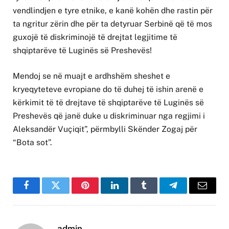
vendlindjen e tyre etnike, e kanë kohën dhe rastin për
ta ngritur zërin dhe për ta detyruar Serbinë që të mos
guxojë të diskriminojë të drejtat legjitime të
shqiptarëve të Luginës së Preshevës!
Mendoj se në muajt e ardhshëm sheshet e
kryeqyteteve evropiane do të duhej të ishin arenë e
kërkimit të të drejtave të shqiptarëve të Luginës së
Preshevës që janë duke u diskriminuar nga regjimi i
Aleksandër Vuçiqit”, përmbylli Skënder Zogaj për
“Bota sot”.
Facebook
Twitter
Pinterest
LinkedIn
Tumblr
Telegram
Email
admin