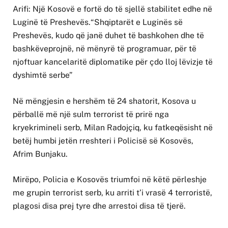
Arifi: Një Kosovë e fortë do të sjellë stabilitet edhe në
Luginë të Preshevës.“Shqiptarët e Luginës së
Preshevës, kudo që janë duhet të bashkohen dhe të
bashkëveprojnë, në mënyrë të programuar, për të
njoftuar kancelaritë diplomatike për çdo lloj lëvizje të
dyshimtë serbe”
Në mëngjesin e hershëm të 24 shatorit, Kosova u
përballë më një sulm terrorist të prirë nga
kryekrimineli serb, Milan Radojçiq, ku fatkeqësisht në
betëj humbi jetën rreshteri i Policisë së Kosovës,
Afrim Bunjaku.
Mirëpo, Policia e Kosovës triumfoi në këtë përleshje
me grupin terrorist serb, ku arriti t’i vrasë 4 terroristë,
plagosi disa prej tyre dhe arrestoi disa të tjerë.