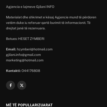
Agjencia e lajmeve Gjilani INFO
Materialet dhe shkrimet e kësaj Agjencie mund të përdoren
vetëm duke iu referuar qartë burimit të informacionit. Të
drejtat janë të rezervuara.
Botues: HESET ZYMBERI
Email:
hzymberi@hotmail.com
gjilani.info@gmail.com
marketing@hotmail.com
Kontakti:
O44176808
Facebook
X
(Twitter)
MË TË POPULLARIZUARAT