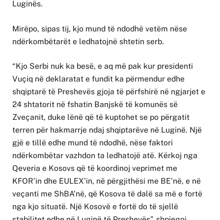
Luginës.
Mirëpo, sipas tij, kjo mund të ndodhë vetëm nëse
ndërkombëtarët e ledhatojnë shtetin serb.
“Kjo Serbi nuk ka besë, e aq më pak kur presidenti
Vuçiq në deklaratat e fundit ka përmendur edhe
shqiptarë të Preshevës gjoja të përfshirë në ngjarjet e
24 shtatorit në fshatin Banjskë të komunës së
Zveçanit, duke lënë që të kuptohet se po përgatit
terren për hakmarrje ndaj shqiptarëve në Luginë. Një
gjë e tillë edhe mund të ndodhë, nëse faktori
ndërkombëtar vazhdon ta ledhatojë atë. Kërkoj nga
Qeveria e Kosovs që të koordinoj veprimet me
KFOR’in dhe EULEX’in, në përgjithësi me BE’në, e në
veçanti me ShBA’në, që Kosova të dalë sa më e fortë
nga kjo situatë. Një Kosovë e fortë do të sjellë
stabilitet edhe në Luginë të Preshevës”, shpjegoi