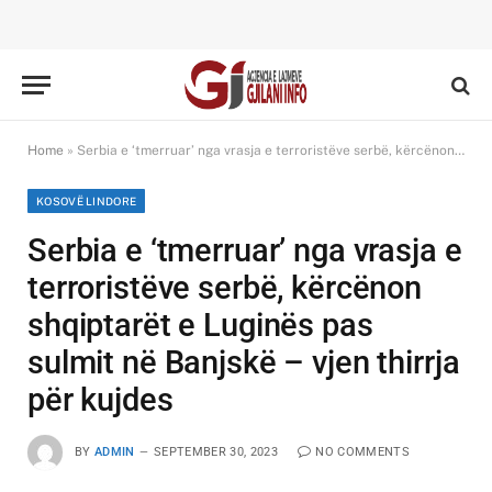
Home
»
Serbia e ‘tmerruar’ nga vrasja e terroristëve serbë, kërcënon shqiptarët e Luginës pas sulmit në Banjskë – vjen thirrja për kujdes
KOSOVË LINDORE
Serbia e ‘tmerruar’ nga vrasja e
terroristëve serbë, kërcënon
shqiptarët e Luginës pas
sulmit në Banjskë – vjen thirrja
për kujdes
BY
ADMIN
SEPTEMBER 30, 2023
NO COMMENTS