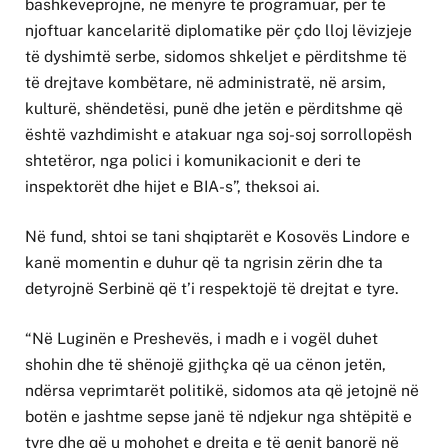
bashkëveprojnë, në mënyrë të programuar, për të
njoftuar kancelaritë diplomatike për çdo lloj lëvizjeje
të dyshimtë serbe, sidomos shkeljet e përditshme të
të drejtave kombëtare, në administratë, në arsim,
kulturë, shëndetësi, punë dhe jetën e përditshme që
është vazhdimisht e atakuar nga soj-soj sorrollopësh
shtetëror, nga polici i komunikacionit e deri te
inspektorët dhe hijet e BIA-s”, theksoi ai.
Në fund, shtoi se tani shqiptarët e Kosovës Lindore e
kanë momentin e duhur që ta ngrisin zërin dhe ta
detyrojnë Serbinë që t’i respektojë të drejtat e tyre.
“Në Luginën e Preshevës, i madh e i vogël duhet
shohin dhe të shënojë gjithçka që ua cënon jetën,
ndërsa veprimtarët politikë, sidomos ata që jetojnë në
botën e jashtme sepse janë të ndjekur nga shtëpitë e
tyre dhe që u mohohet e drejta e të qenit banorë në