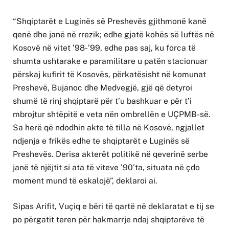
“Shqiptarët e Luginës së Preshevës gjithmonë kanë
qenë dhe janë në rrezik; edhe gjatë kohës së luftës në
Kosovë në vitet ’98-’99, edhe pas saj, ku forca të
shumta ushtarake e paramilitare u patën stacionuar
përskaj kufirit të Kosovës, përkatësisht në komunat
Preshevë, Bujanoc dhe Medvegjë, gjë që detyroi
shumë të rinj shqiptarë për t’u bashkuar e për t’i
mbrojtur shtëpitë e veta nën ombrellën e UÇPMB-së.
Sa herë që ndodhin akte të tilla në Kosovë, ngjallet
ndjenja e frikës edhe te shqiptarët e Luginës së
Preshevës. Derisa akterët politikë në qeverinë serbe
janë të njëjtit si ata të viteve ’90’ta, situata në çdo
moment mund të eskalojë”, deklaroi ai.
Sipas Arifit, Vuçiq e bëri të qartë në deklaratat e tij se
po përgatit teren për hakmarrje ndaj shqiptarëve të