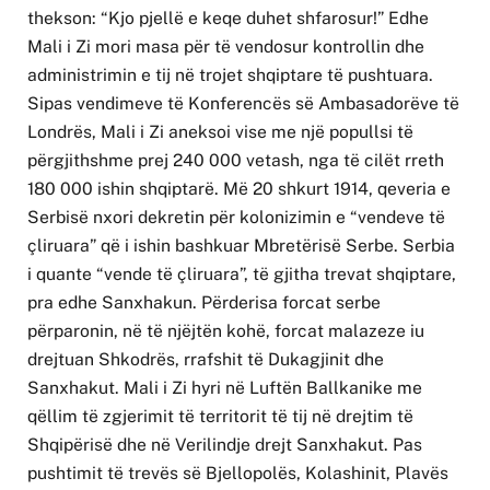
thekson: “Kjo pjellë e keqe duhet shfarosur!” Edhe
Mali i Zi mori masa për të vendosur kontrollin dhe
administrimin e tij në trojet shqiptare të pushtuara.
Sipas vendimeve të Konferencës së Ambasadorëve të
Londrës, Mali i Zi aneksoi vise me një popullsi të
përgjithshme prej 240 000 vetash, nga të cilët rreth
180 000 ishin shqiptarë. Më 20 shkurt 1914, qeveria e
Serbisë nxori dekretin për kolonizimin e “vendeve të
çliruara” që i ishin bashkuar Mbretërisë Serbe. Serbia
i quante “vende të çliruara”, të gjitha trevat shqiptare,
pra edhe Sanxhakun. Përderisa forcat serbe
përparonin, në të njëjtën kohë, forcat malazeze iu
drejtuan Shkodrës, rrafshit të Dukagjinit dhe
Sanxhakut. Mali i Zi hyri në Luftën Ballkanike me
qëllim të zgjerimit të territorit të tij në drejtim të
Shqipërisë dhe në Verilindje drejt Sanxhakut. Pas
pushtimit të trevës së Bjellopolës, Kolashinit, Plavës