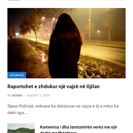
KRONIKË
Raportohet e zhdukur një vajzë në Gjilan
BY
ADMIN
AUGUST 7, 2026
Sipas Policisë, ankuesi ka deklaruar se vajza e tij e mitur ka
dalë nga…
Kamenica i dha lamtumirën verës me një