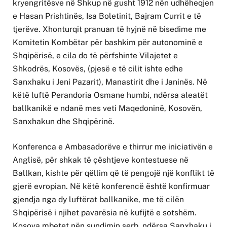
kryengritësve në Shkup në gusht 1912 nën udhëheqjen
e Hasan Prishtinës, Isa Boletinit, Bajram Currit e të
tjerëve. Xhonturqit pranuan të hyjnë në bisedime me
Komitetin Kombëtar për bashkim për autonominë e
Shqipërisë, e cila do të përfshinte Vilajetet e
Shkodrës, Kosovës, (pjesë e të cilit ishte edhe
Sanxhaku i Jeni Pazarit), Manastirit dhe i Janinës. Në
këtë luftë Perandoria Osmane humbi, ndërsa aleatët
ballkanikë e ndanë mes veti Maqedoninë, Kosovën,
Sanxhakun dhe Shqipërinë.
Konferenca e Ambasadorëve e thirrur me iniciativën e
Anglisë, për shkak të çështjeve kontestuese në
Ballkan, kishte për qëllim që të pengojë një konflikt të
gjerë evropian. Në këtë konferencë është konfirmuar
gjendja nga dy luftërat ballkanike, me të cilën
Shqipërisë i njihet pavarësia në kufijtë e sotshëm.
Kosova mbetet nën sundimin serb, ndërsa Sanxhaku i