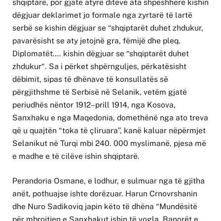
shqiptarë, por gjatë atyre ditëve ata shpeshherë kishin
dëgjuar deklarimet jo formale nga zyrtarë të lartë
serbë se kishin dëgjuar se “shqiptarët duhet zhdukur,
pavarësisht se aty jetojnë gra, fëmijë dhe pleq.
Diplomatët…. kishin dëgjuar se “shqiptarët duhet
zhdukur“. Sa i përket shpërnguljes, përkatësisht
dëbimit, sipas të dhënave të konsullatës së
përgjithshme të Serbisë në Selanik, vetëm gjatë
periudhës nëntor 1912–prill 1914, nga Kosova,
Sanxhaku e nga Maqedonia, domethënë nga ato treva
që u quajtën “toka të çliruara”, kanë kaluar nëpërmjet
Selanikut në Turqi mbi 240. 000 myslimanë, pjesa më
e madhe e të cilëve ishin shqiptarë.
Perandoria Osmane, e lodhur, e sulmuar nga të gjitha
anët, pothuajse ishte dorëzuar. Harun Crnovrshanin
dhe Nuro Sadikoviq japin këto të dhëna “Mundësitë
për mbrojtjen e Sanxhakut ishin të vogla. Banorët e