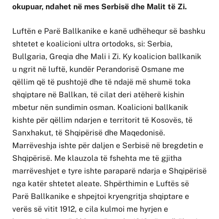
okupuar, ndahet në mes Serbisë dhe Malit të Zi.
Luftën e Parë Ballkanike e kanë udhëhequr së bashku
shtetet e koalicioni ultra ortodoks, si: Serbia,
Bullgaria, Greqia dhe Mali i Zi. Ky koalicion ballkanik
u ngrit në luftë, kundër Perandorisë Osmane me
qëllim që të pushtojë dhe të ndajë më shumë toka
shqiptare në Ballkan, të cilat deri atëherë kishin
mbetur nën sundimin osman. Koalicioni ballkanik
kishte për qëllim ndarjen e territorit të Kosovës, të
Sanxhakut, të Shqipërisë dhe Maqedonisë.
Marrëveshja ishte për daljen e Serbisë në bregdetin e
Shqipërisë. Me klauzola të fshehta me të gjitha
marrëveshjet e tyre ishte paraparë ndarja e Shqipërisë
nga katër shtetet aleate. Shpërthimin e Luftës së
Parë Ballkanike e shpejtoi kryengritja shqiptare e
verës së vitit 1912, e cila kulmoi me hyrjen e