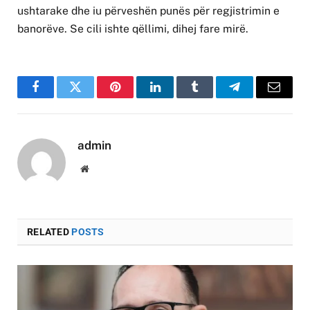
ushtarake dhe iu përveshën punës për regjistrimin e
banorëve. Se cili ishte qëllimi, dihej fare mirë.
Facebook
Twitter
Pinterest
LinkedIn
Tumblr
Telegram
Email
admin
Website
RELATED
POSTS