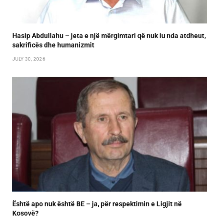
Hasip Abdullahu – jeta e një mërgimtari që nuk iu nda atdheut,
sakrificës dhe humanizmit
JULY 30, 2026
Është apo nuk është BE – ja, për respektimin e Ligjit në
Kosovë?