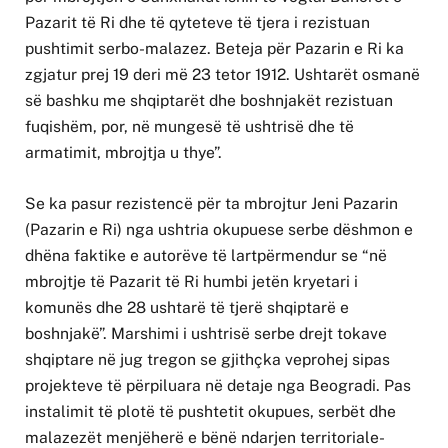
Pazarit të Ri dhe të qyteteve të tjera i rezistuan
pushtimit serbo-malazez. Beteja për Pazarin e Ri ka
zgjatur prej 19 deri më 23 tetor 1912. Ushtarët osmanë
së bashku me shqiptarët dhe boshnjakët rezistuan
fuqishëm, por, në mungesë të ushtrisë dhe të
armatimit, mbrojtja u thye”.
Se ka pasur rezistencë për ta mbrojtur Jeni Pazarin
(Pazarin e Ri) nga ushtria okupuese serbe dëshmon e
dhëna faktike e autorëve të lartpërmendur se “në
mbrojtje të Pazarit të Ri humbi jetën kryetari i
komunës dhe 28 ushtarë të tjerë shqiptarë e
boshnjakë”. Marshimi i ushtrisë serbe drejt tokave
shqiptare në jug tregon se gjithçka veprohej sipas
projekteve të përpiluara në detaje nga Beogradi. Pas
instalimit të plotë të pushtetit okupues, serbët dhe
malazezët menjëherë e bënë ndarjen territoriale-