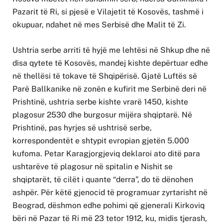
Pazarit të Ri, si pjesë e Vilajetit të Kosovës, tashmë i
okupuar, ndahet në mes Serbisë dhe Malit të Zi.
Ushtria serbe arriti të hyjë me lehtësi në Shkup dhe në
disa qytete të Kosovës, mandej kishte depërtuar edhe
në thellësi të tokave të Shqipërisë. Gjatë Luftës së
Parë Ballkanike në zonën e kufirit me Serbinë deri në
Prishtinë, ushtria serbe kishte vrarë 1450, kishte
plagosur 2530 dhe burgosur mijëra shqiptarë. Në
Prishtinë, pas hyrjes së ushtrisë serbe,
korrespondentët e shtypit evropian gjetën 5.000
kufoma. Petar Karagjorgjeviq deklaroi ato ditë para
ushtarëve të plagosur në spitalin e Nishit se
shqiptarët, të cilët i quante “derra”, do të dënohen
ashpër. Për këtë gjenocid të programuar zyrtarisht në
Beograd, dëshmon edhe pohimi që gjenerali Kirkoviq
bëri në Pazar të Ri më 23 tetor 1912, ku, midis tjerash,