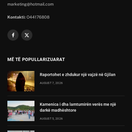
marketing@hotmail.com
Kontakti:
O44176808
Facebook
X
(Twitter)
MË TË POPULLARIZUARAT
Raportohet e zhdukur një vajzë në Gjilan
AUGUST 7, 2026
Kamenica i dha lamtumirën verës me një
darkë madhështore
AUGUST 5, 2026