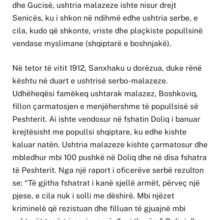
dhe Gucisë, ushtria malazeze ishte nisur drejt
Senicës, ku i shkon në ndihmë edhe ushtria serbe, e
cila, kudo që shkonte, vriste dhe plaçkiste popullsinë
vendase myslimane (shqiptarë e boshnjakë).
Në tetor të vitit 1912, Sanxhaku u dorëzua, duke rënë
kështu në duart e ushtrisë serbo-malazeze.
Udhëheqësi famëkeq ushtarak malazez, Boshkoviq,
fillon çarmatosjen e menjëhershme të popullsisë së
Peshterit. Ai ishte vendosur në fshatin Doliq i banuar
krejtësisht me popullsi shqiptare, ku edhe kishte
kaluar natën. Ushtria malazeze kishte çarmatosur dhe
mbledhur mbi 100 pushkë në Doliq dhe në disa fshatra
të Peshterit. Nga një raport i oficerëve serbë rezulton
se: “Të gjitha fshatrat i kanë sjellë armët, përveç një
pjese, e cila nuk i solli me dëshirë. Mbi njëzet
kriminelë që rezistuan dhe filluan të gjuajnë mbi