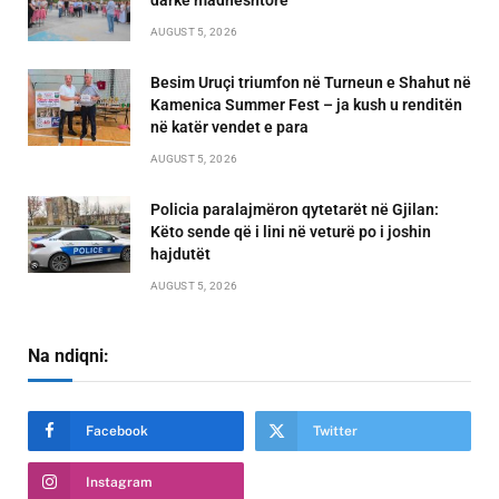
darkë madhështore
AUGUST 5, 2026
Besim Uruçi triumfon në Turneun e Shahut në
Kamenica Summer Fest – ja kush u renditën
në katër vendet e para
AUGUST 5, 2026
Policia paralajmëron qytetarët në Gjilan:
Këto sende që i lini në veturë po i joshin
hajdutët
AUGUST 5, 2026
Na ndiqni:
Facebook
Twitter
Instagram