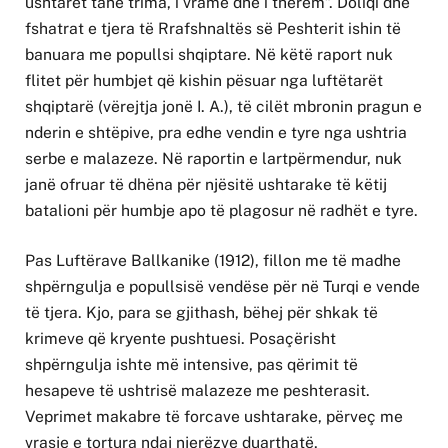
ushtarët tanë trima, i vramë dhe i therëm”. Doliqi dhe
fshatrat e tjera të Rrafshnaltës së Peshterit ishin të
banuara me popullsi shqiptare. Në këtë raport nuk
flitet për humbjet që kishin pësuar nga luftëtarët
shqiptarë (vërejtja jonë I. A.), të cilët mbronin pragun e
nderin e shtëpive, pra edhe vendin e tyre nga ushtria
serbe e malazeze. Në raportin e lartpërmendur, nuk
janë ofruar të dhëna për njësitë ushtarake të këtij
batalioni për humbje apo të plagosur në radhët e tyre.
Pas Luftërave Ballkanike (1912), fillon me të madhe
shpërngulja e popullsisë vendëse për në Turqi e vende
të tjera. Kjo, para se gjithash, bëhej për shkak të
krimeve që kryente pushtuesi. Posaçërisht
shpërngulja ishte më intensive, pas qërimit të
hesapeve të ushtrisë malazeze me peshterasit.
Veprimet makabre të forcave ushtarake, përveç me
vrasje e tortura ndaj njerëzve duarthatë,