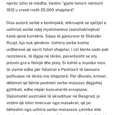
njerëz ishin të mëdha. Vetëm “gjatë tetorit- nëntorit
1912 u vranë rreth 25.000 shqiptarë”.
Disa autorë serbë e boshnjakë, shkruajnë se sjelljet e
ushtrisë serbe ndaj myslimanëve (sanxhaklinjëve)
kanë qenë korrekte. Sipas të gjeturave të Skënder
Rizajt, kjo nuk qëndron. Ushtria serbe kishte
urdhëresë që secili fshat shqiptar, i cili bënte sado pak
rezistencë, të digjej në tërësi, pavarësisht se aty
jetonin gra e fëmijë dhe pleq. Si është e mundur mos
të vlente edhe për fshatrat e Peshterit të banuara
pothuajse në tërësi me shqiptarë. Për dhunën, krimet,
dëbimet që bënte pushteti serbo-malazez dëgjohej
gjithkah, edhe nëpër kancelaritë evropiane.
Diplomatët austriakë të akredituar në Beograd, jo
vetëm që ishin tmerruar nga masakrat, që po
bëheshin nga ushtria serbo-malazeze- çetnike mbi