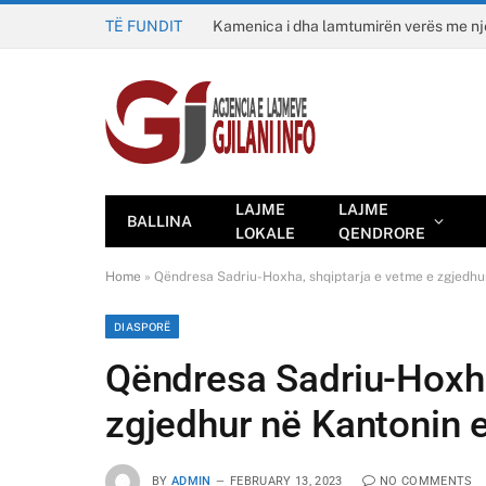
TË FUNDIT
Kamenica i dha lamtumirën verës me n
LAJME
LAJME
BALLINA
LOKALE
QENDRORE
Home
»
Qëndresa Sadriu-Hoxha, shqiptarja e vetme e zgjedhur
DIASPORË
Qëndresa Sadriu-Hoxha
zgjedhur në Kantonin e
BY
ADMIN
FEBRUARY 13, 2023
NO COMMENTS