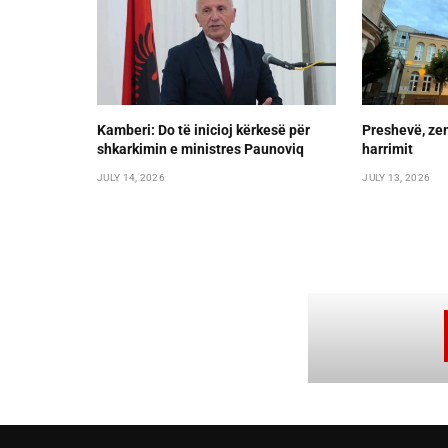
Kamberi: Do të inicioj kërkesë për
Preshevë, zem
shkarkimin e ministres Paunoviq
harrimit
JULY 14, 2026
JULY 13, 2026