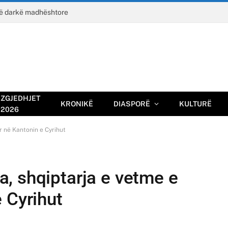
jë darkë madhështore
ZGJEDHJET
KRONIKË
DIASPORË
KULTURË
2026
 në Kantonin e Cyrihut
, shqiptarja e vetme e
 Cyrihut