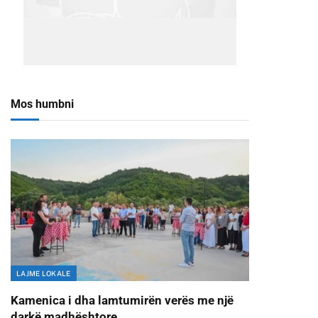
Mos humbni
LAJME LOKALE
Kamenica i dha lamtumirën verës me një
darkë madhështore