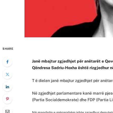
SHARE
Janë mbajtur zgjedhjet për anëtarët e Qeve
Qëndresa Sadriu-Hoxha është rizgjedhur 
T ë dielen janë mbajtur zgjedhjet për anëta
Në zgjedhjet parlamentare kanë marrë pjesë
(Partia Socialdemokrate) dhe FDP (Partia Li
Në mandatin e mëparshëm ishte zgjedhur deputete