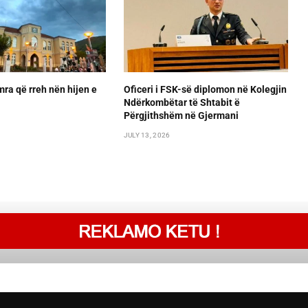
ra që rreh nën hijen e
Oficeri i FSK-së diplomon në Kolegjin
Ndërkombëtar të Shtabit ë
Përgjithshëm në Gjermani
JULY 13, 2026