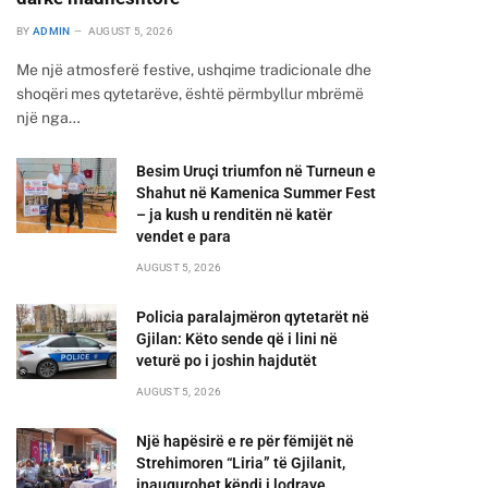
BY
ADMIN
AUGUST 5, 2026
Me një atmosferë festive, ushqime tradicionale dhe
shoqëri mes qytetarëve, është përmbyllur mbrëmë
një nga…
Besim Uruçi triumfon në Turneun e
Shahut në Kamenica Summer Fest
– ja kush u renditën në katër
vendet e para
AUGUST 5, 2026
Policia paralajmëron qytetarët në
Gjilan: Këto sende që i lini në
veturë po i joshin hajdutët
AUGUST 5, 2026
Një hapësirë e re për fëmijët në
Strehimoren “Liria” të Gjilanit,
inaugurohet këndi i lodrave