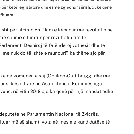
 për këtë legjislaturë dhe është zgjedhur sërish, duke qenë
fituara.
isht për albinfo.ch. “Jam e kënaqur me rezultatin në
 më shumë e lumtur për rezultatin tim të
Parlament. Dëshiroj të falënderoj votuesit dhe të
 ime nuk do të ishte e mundur!”, ka thënë ajo për
tike në komunën e saj (Opfikon-Glattbrugg) dhe më
edhur si këshilltare në Asamblenë e Komunës nga
vonë, në vitin 2018 ajo ka qenë për një mandat edhe
 deputete në Parlamentin Nacional të Zvicrës.
 fituar më së shumti vota në mesin e kandidatëve të