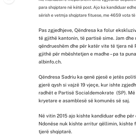
para shqiptare në këtë post. Ajo ka kandiduar edhe
sërish e vetmja shqiptare fituese, me 4659 vota të 
Pas zgjedhjeve, Qëndresa ka folur ekskluziv
të gjithë kantonin, të partisë sime. Jam dhe
qëndrueshëm dhe për katër vite të tjera në 
gjithë për mbështetjen e madhe – pa ta puna
albinfo.ch.
Qëndresa Sadriu ka qenë pjesë e jetës poli
gjerë qysh si vajzë 19 vjeçe, kur ishte zgj
radhët e Partisë Socialdemokrate (SP). Më 
kryetare e asamblesë së komunës së saj.
Në vitin 2015 ajo kishte kandiduar edhe për
Ndonëse nuk kishte arritur qëllimin, kishte
tjerë shqiptarë.