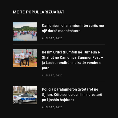
MË TË POPULLARIZUARAT
Kamenica i dha lamtumirën verës me
një darkë madhështore
AUGUST 5, 2026
Besim Uruçi triumfon në Turneun e
Shahut në Kamenica Summer Fest –
ja kush u renditën në katër vendet e
para
AUGUST 5, 2026
Policia paralajmëron qytetarët në
Gjilan: Këto sende që i lini në veturë
po i joshin hajdutët
AUGUST 5, 2026