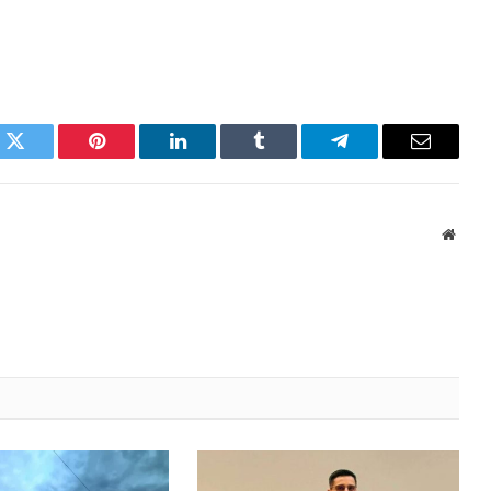
k
Twitter
Pinterest
LinkedIn
Tumblr
Telegram
Email
Websi