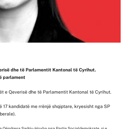
risë dhe të Parlamentit Kantonal të Cyrihut.
në parlament
rët e Qeverisë dhe të Parlamentit Kantonal të Cyrihut.
 17 kandidatë me rrënjë shqiptare, kryesisht nga SP
berale).
 Qëndresa Sadriu-Hoxha nga Partia Socialdemokrate, si e