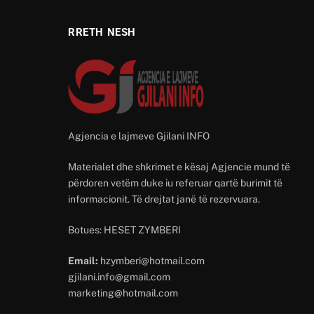
RRETH NESH
Agjencia e lajmeve Gjilani INFO
Materialet dhe shkrimet e kësaj Agjencie mund të
përdoren vetëm duke iu referuar qartë burimit të
informacionit. Të drejtat janë të rezervuara.
Botues: HESET ZYMBERI
Email:
hzymberi@hotmail.com
gjilani.info@gmail.com
marketing@hotmail.com