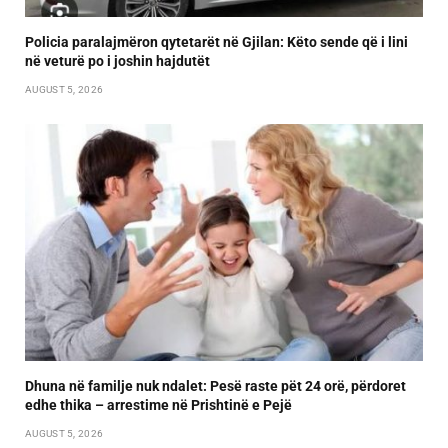
Policia paralajmëron qytetarët në Gjilan: Këto sende që i lini
në veturë po i joshin hajdutët
AUGUST 5, 2026
Dhuna në familje nuk ndalet: Pesë raste pët 24 orë, përdoret
edhe thika – arrestime në Prishtinë e Pejë
AUGUST 5, 2026