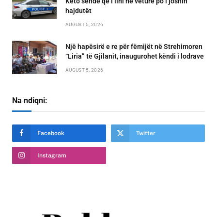
Këto sende që i lini në veturë po i joshin
hajdutët
AUGUST 5, 2026
Një hapësirë e re për fëmijët në Strehimoren
“Liria” të Gjilanit, inaugurohet këndi i lodrave
AUGUST 5, 2026
Na ndiqni:
Facebook
Twitter
Instagram