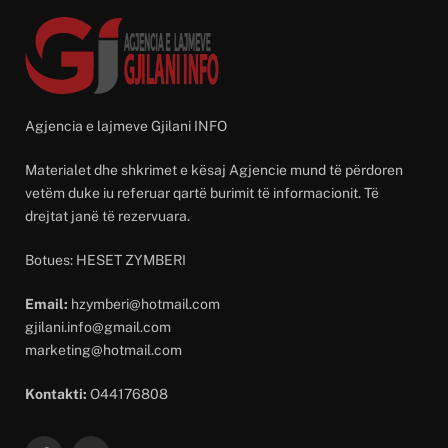
Agjencia e lajmeve Gjilani INFO
Materialet dhe shkrimet e kësaj Agjencie mund të përdoren
vetëm duke iu referuar qartë burimit të informacionit. Të
drejtat janë të rezervuara.
Botues: HESET ZYMBERI
Email:
hzymberi@hotmail.com
gjilani.info@gmail.com
marketing@hotmail.com
Kontakti:
O44176808