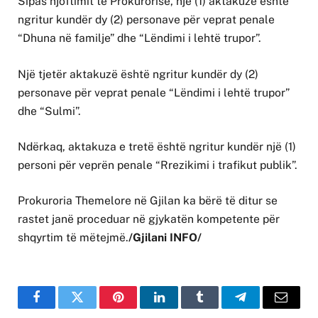
Sipas njoftimit të Prokurorisë, një (1) aktakuzë është
ngritur kundër dy (2) personave për veprat penale
“Dhuna në familje” dhe “Lëndimi i lehtë trupor”.
Një tjetër aktakuzë është ngritur kundër dy (2)
personave për veprat penale “Lëndimi i lehtë trupor”
dhe “Sulmi”.
Ndërkaq, aktakuza e tretë është ngritur kundër një (1)
personi për veprën penale “Rrezikimi i trafikut publik”.
Prokuroria Themelore në Gjilan ka bërë të ditur se
rastet janë proceduar në gjykatën kompetente për
shqyrtim të mëtejmë.
/Gjilani INFO/
Facebook
Twitter
Pinterest
LinkedIn
Tumblr
Telegram
Email