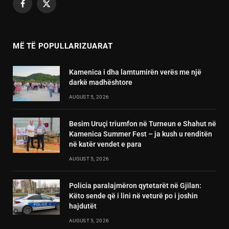
Facebook
X
(Twitter)
MË TË POPULLARIZUARAT
Kamenica i dha lamtumirën verës me një
darkë madhështore
AUGUST 5, 2026
Besim Uruçi triumfon në Turneun e Shahut në
Kamenica Summer Fest – ja kush u renditën
në katër vendet e para
AUGUST 5, 2026
Policia paralajmëron qytetarët në Gjilan:
Këto sende që i lini në veturë po i joshin
hajdutët
AUGUST 5, 2026