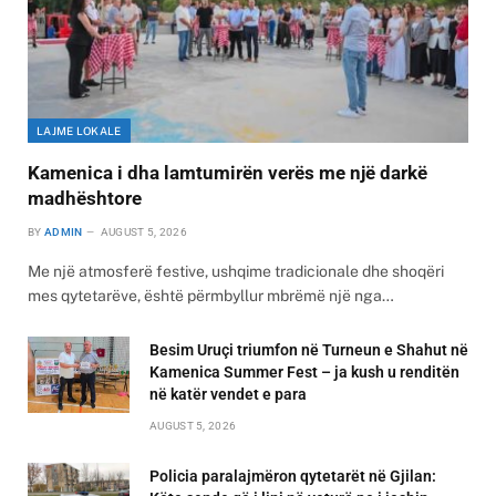
LAJME LOKALE
Kamenica i dha lamtumirën verës me një darkë
madhështore
BY
ADMIN
AUGUST 5, 2026
Me një atmosferë festive, ushqime tradicionale dhe shoqëri
mes qytetarëve, është përmbyllur mbrëmë një nga…
Besim Uruçi triumfon në Turneun e Shahut në
Kamenica Summer Fest – ja kush u renditën
në katër vendet e para
AUGUST 5, 2026
Policia paralajmëron qytetarët në Gjilan: