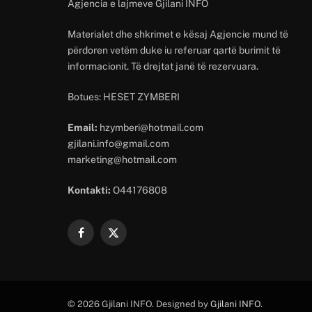
Agjencia e lajmeve Gjilani INFO
Materialet dhe shkrimet e kësaj Agjencie mund të
përdoren vetëm duke iu referuar qartë burimit të
informacionit. Të drejtat janë të rezervuara.
Botues: HESET ZYMBERI
Email:
hzymberi@hotmail.com
gjilani.info@gmail.com
marketing@hotmail.com
Kontakti:
O44176808
Facebook
X
(Twitter)
© 2026 Gjilani INFO. Designed by
Gjilani INFO
.