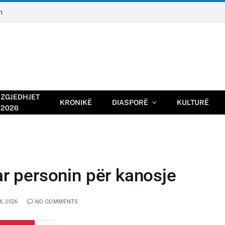
n
ZGJEDHJET
KRONIKË
DIASPORË
KULTURË
2026
uar personin për kanosje
, 2026
NO COMMENTS