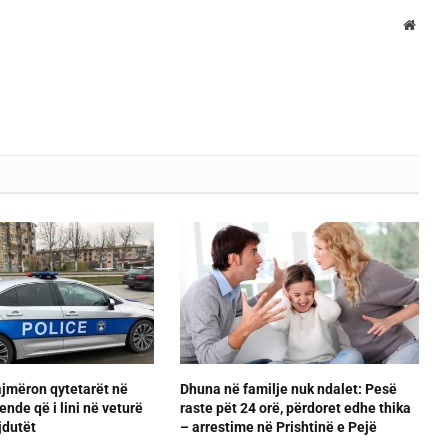
Websi
ajmëron qytetarët në
Dhuna në familje nuk ndalet: Pesë
ende që i lini në veturë
raste pët 24 orë, përdoret edhe thika
jdutët
– arrestime në Prishtinë e Pejë