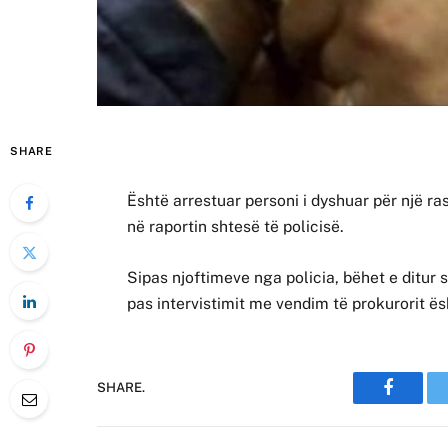
SHARE
Është arrestuar personi i dyshuar për një rast
në raportin shtesë të policisë.
Sipas njoftimeve nga policia, bëhet e ditur s
pas intervistimit me vendim të prokurorit ë
SHARE.
Faceboo