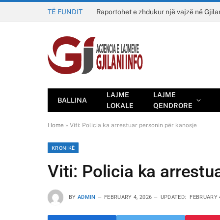
TË FUNDIT
Raportohet e zhdukur një vajzë në Gjila
LAJME
LAJME
BALLINA
LOKALE
QENDRORE
Home
»
Viti: Policia ka arrestuar personin për kanosje
KRONIKË
Viti: Policia ka arrest
BY
ADMIN
FEBRUARY 4, 2026
UPDATED:
FEBRUARY 4