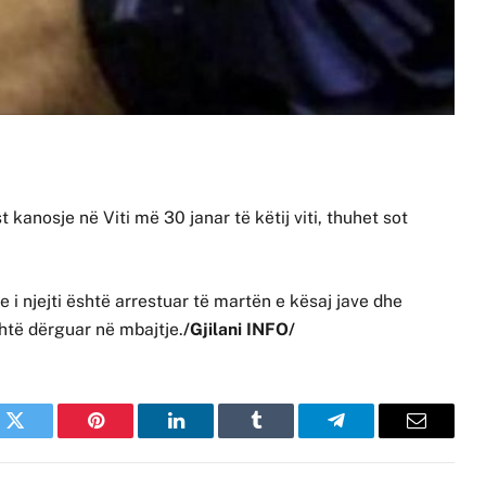
 kanosje në Viti më 30 janar të këtij viti, thuhet sot
e i njejti është arrestuar të martën e kësaj jave dhe
shtë dërguar në mbajtje.
/Gjilani INFO/
k
Twitter
Pinterest
LinkedIn
Tumblr
Telegram
Email