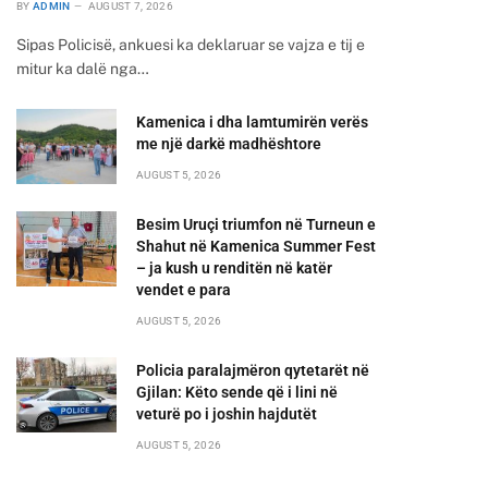
BY
ADMIN
AUGUST 7, 2026
Sipas Policisë, ankuesi ka deklaruar se vajza e tij e
mitur ka dalë nga…
Kamenica i dha lamtumirën verës
me një darkë madhështore
AUGUST 5, 2026
Besim Uruçi triumfon në Turneun e
Shahut në Kamenica Summer Fest
– ja kush u renditën në katër
vendet e para
AUGUST 5, 2026
Policia paralajmëron qytetarët në
Gjilan: Këto sende që i lini në
veturë po i joshin hajdutët
AUGUST 5, 2026