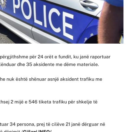
 përgjithshme për 24 orët e fundit, ku janë raportuar
ë lënduar dhe 35 aksidente me dëme materiale.
dhe nuk është shënuar asnjë aksident trafiku me
thsej 2 mijë e 546 tiketa trafiku për shkelje të
tuar 34 persona, prej të cilëve 21 janë dërguar në
ë dënimit./
Gjilani INFO/