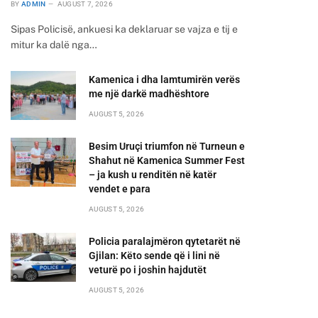
BY
ADMIN
AUGUST 7, 2026
Sipas Policisë, ankuesi ka deklaruar se vajza e tij e
mitur ka dalë nga…
Kamenica i dha lamtumirën verës
me një darkë madhështore
AUGUST 5, 2026
Besim Uruçi triumfon në Turneun e
Shahut në Kamenica Summer Fest
– ja kush u renditën në katër
vendet e para
AUGUST 5, 2026
Policia paralajmëron qytetarët në
Gjilan: Këto sende që i lini në
veturë po i joshin hajdutët
AUGUST 5, 2026