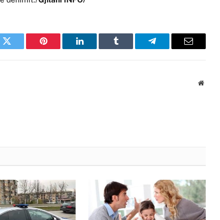
k
Twitter
Pinterest
LinkedIn
Tumblr
Telegram
Email
Websi