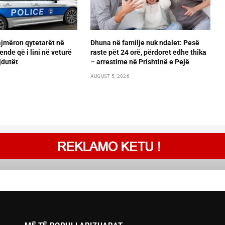
ajmëron qytetarët në
Dhuna në familje nuk ndalet: Pesë
ende që i lini në veturë
raste pët 24 orë, përdoret edhe thika
jdutët
– arrestime në Prishtinë e Pejë
AUGUST 5, 2026