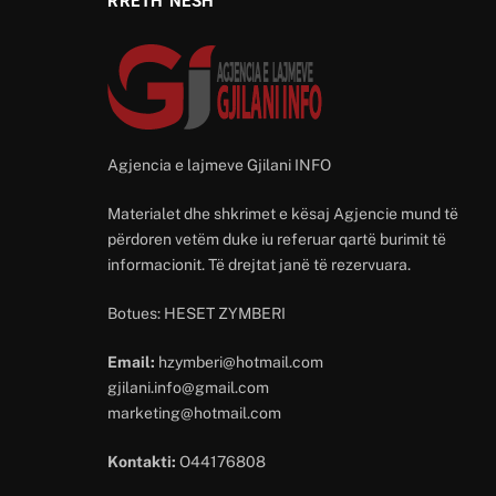
RRETH NESH
Agjencia e lajmeve Gjilani INFO
Materialet dhe shkrimet e kësaj Agjencie mund të
përdoren vetëm duke iu referuar qartë burimit të
informacionit. Të drejtat janë të rezervuara.
Botues: HESET ZYMBERI
Email:
hzymberi@hotmail.com
gjilani.info@gmail.com
marketing@hotmail.com
Kontakti:
O44176808