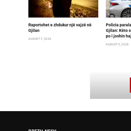
Raportohet e zhdukur një vajzë në
Policia paral
Gjilan
Gjilan: Këto s
po i joshin ha
AUGUST 7, 2026
AUGUST 5, 2026