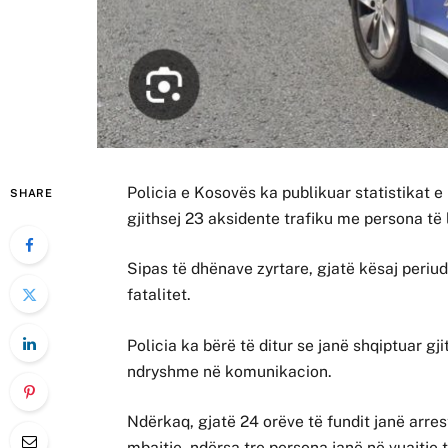
Policia e Kosovës ka publikuar statistikat e
SHARE
gjithsej 23 aksidente trafiku me persona t
Sipas të dhënave zyrtare, gjatë kësaj periu
fatalitet.
Policia ka bërë të ditur se janë shqiptuar gji
ndryshme në komunikacion.
Ndërkaq, gjatë 24 orëve të fundit janë arres
mbajtje, ndërsa tre persona janë në vuajtje t