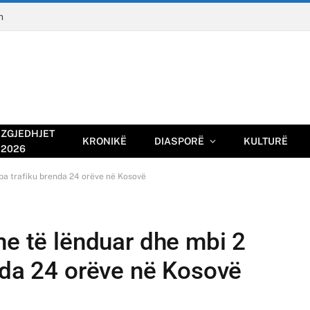
n
ZGJEDHJET
KRONIKË
DIASPORË
KULTURË
2026
oba trafiku brenda 24 orëve në Kosovë
me të lënduar dhe mbi 2
nda 24 orëve në Kosovë