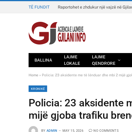
TË FUNDIT
Raportohet e zhdukur një vajzë në Gjila
LAJME
LAJME
BALLINA
LOKALE
QENDRORE
Home
»
Policia: 23 aksidente me të lënduar dhe mbi 2 mijë gj
KRONIKË
Policia: 23 aksidente 
mijë gjoba trafiku bre
BY
ADMIN
MAY 15, 2026
NO COMMENTS