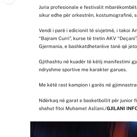
Juria profesionale e festivalit mbarëkombë
sikur edhe për orkestrën, kostumografinë, so
Vendi i parë i edicionit të sivjetmë, i takoi
“Bajram Curri”, kurse të tretin AKV “Deçani”.
Gjermania, e bashkatdhetarëve tanë që jetoj
Gjithashtu në kuadër të këtij manifestimi gj
ndryshme sportive me karakter garues.
Me këtë rast kampion i garës në gjimnastra
Ndërkaq në garat e basketbollit për junior fi
shahut fitoi Muhamet Asllani./
GJILANI INF