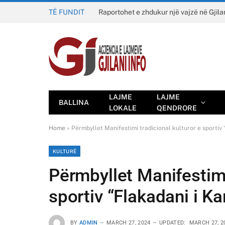
TË FUNDIT
Raportohet e zhdukur një vajzë në Gjila
LAJME
LAJME
BALLINA
LOKALE
QENDRORE
Home
»
Përmbyllet Manifestimi tradicional kulturor e sportiv
KULTURË
Përmbyllet Manifestimi
sportiv “Flakadani i K
BY
ADMIN
MARCH 27, 2024
UPDATED:
MARCH 27, 2