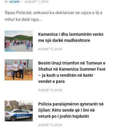
BY
ADMIN
AUGUST 7, 2026
Sipas Policisë, ankuesi ka deklaruar se vajza e tij e
mitur ka dalë nga…
Kamenica i dha lamtumirën verës
me një darkë madhështore
AUGUST 5, 2026
Besim Uruçi triumfon në Turneun e
Shahut në Kamenica Summer Fest
– ja kush u renditën në katër
vendet e para
AUGUST 5, 2026
Policia paralajmëron qytetarët në
Gjilan: Këto sende që i lini në
veturë po i joshin hajdutët
AUGUST 5, 2026