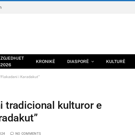
n
ZGJEDHJET
KRONIKË
DIASPORË
KULTURË
2026
 “Flakadani i Karadakut”
 tradicional kulturor e
aradakut”
024
NO COMMENTS