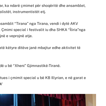
tar, ka ndarë çmimet për shoqëritë dhe ansamblet,
listët, instrumentistët etj.
 Ansamblit “Tirana” nga Tirana, vendi i dytë AKV
 Çmimi special i festivalit iu dha SHKA “Ïliria”nga
në e veprojnë atje.
atë këtyre ditëve janë mbajtur edhe aktivitet të
dë u bë “Xheni” Gjimnastikë-Tiranë.
tues i çmimit special u bë KB Illyrian, e në garat e
O/