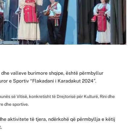
e dhe valleve burimore shqipe, është përmbyllur
uror e Sportiv “Flakadani i Karadakut 2024″.
nës së Vitisë, konkretisht të Drejtorisë për Kulturë, Rini dhe
re dhe sportive.
dhe aktivitete të tjera, ndërkohë që përmbyllja e këtij
t.