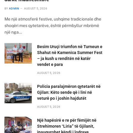
BY
ADMIN
AUGUST 5, 2026
Me një atmosferë festive, ushqime tradicionale dhe
shoqëri mes qytetarëve, është përmbyllur mbrëmë
një nga…
Besim Uruçi triumfon në Turneun e
Shahut në Kamenica Summer Fest
– ja kush u renditën në katër
vendet e para
AUGUST 5, 2026
Policia paralajmëron qytetarët në
Gjilan: Këto sende që i lini në
veturë po i joshin hajdutët
AUGUST 5, 2026
Një hapësirë e re për fëmijët në
Strehimoren “Liria” të Gjilanit,
inaugurohet këndi i lodrave