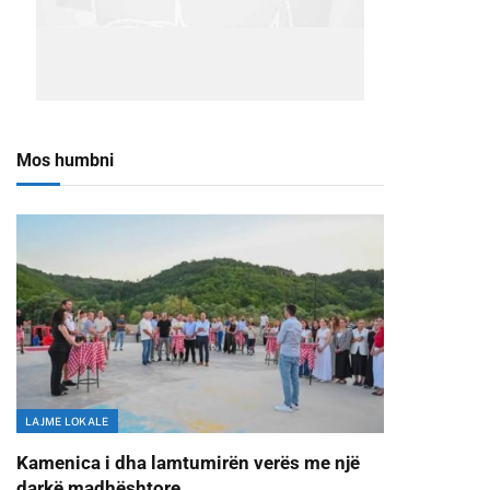
Mos humbni
LAJME LOKALE
Kamenica i dha lamtumirën verës me një
darkë madhështore