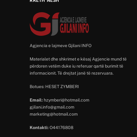
RRETH NESH
Agjencia e lajmeve Gjilani INFO
Materialet dhe shkrimet e kësaj Agjencie mund të
përdoren vetëm duke iu referuar qartë burimit të
informacionit. Të drejtat janë të rezervuara.
Botues: HESET ZYMBERI
Email:
hzymberi@hotmail.com
gjilani.info@gmail.com
marketing@hotmail.com
Kontakti:
O44176808