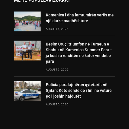
MË TË POPULLARIZUARAT
Kamenica i dha lamtumirën verës me
një darkë madhështore
AUGUST 5, 2026
Besim Uruçi triumfon në Turneun e
Shahut në Kamenica Summer Fest –
ja kush u renditën në katër vendet e
para
AUGUST 5, 2026
Policia paralajmëron qytetarët në
Gjilan: Këto sende që i lini në veturë
po i joshin hajdutët
AUGUST 5, 2026