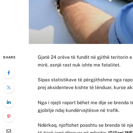
Gjatë 24 orëve të fundit në gjithë teritorin
SHARE
mirë, asnjë rast nuk ishte me fatalitet.
Sipas statistikave të përgjithshme nga raport
prej aksidenteve kishte të lënduar, kurse a
Nga i njejti raport bëhet me dije se brenda 
gjobitje ndaj kundërvajtësve në trafik.
Ndërkaq, njoftohet poashtu se brenda të nje
të tjerë janë dërguar në mbajtje.
/Gjilani IN