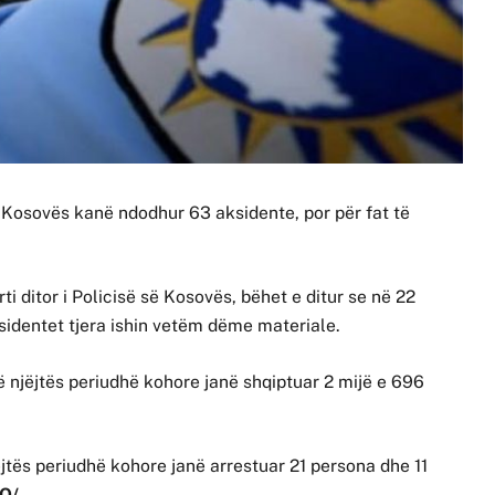
 e Kosovës kanë ndodhur 63 aksidente, por për fat të
i ditor i Policisë së Kosovës, bëhet e ditur se në 22
ksidentet tjera ishin vetëm dëme materiale.
të njëjtës periudhë kohore janë shqiptuar 2 mijë e 696
jtës periudhë kohore janë arrestuar 21 persona dhe 11
FO/