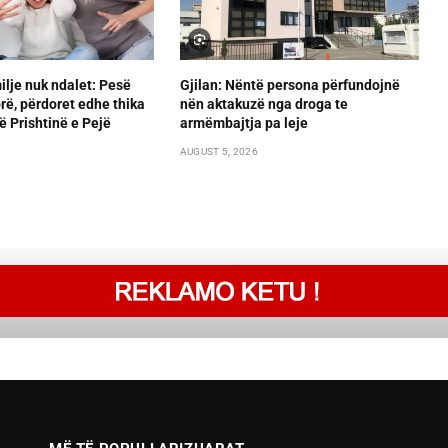
lje nuk ndalet: Pesë
Gjilan: Nëntë persona përfundojnë
orë, përdoret edhe thika
nën aktakuzë nga droga te
ë Prishtinë e Pejë
armëmbajtja pa leje
AUGUST 5, 2026