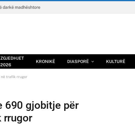
jë darkë madhështore
ZGJEDHJET
KRONIKË
DIASPORË
KULTURË
2026
 në trafik rrugor
e 690 gjobitje për
k rrugor