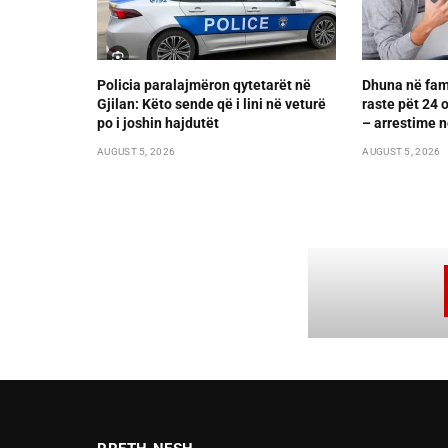
Policia paralajmëron qytetarët në
Dhuna në fami
Gjilan: Këto sende që i lini në veturë
raste pët 24 
po i joshin hajdutët
– arrestime n
AUGUST 5, 2026
AUGUST 5, 2026