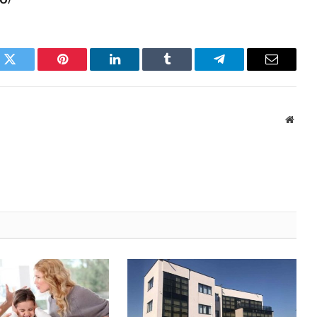
k
Twitter
Pinterest
LinkedIn
Tumblr
Telegram
Email
Websi