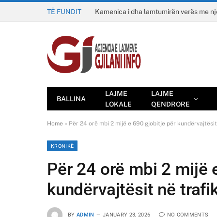
TË FUNDIT
Kamenica i dha lamtumirën verës me n
LAJME
LAJME
BALLINA
LOKALE
QENDRORE
Home
»
Për 24 orë mbi 2 mijë e 690 gjobitje për kundërvajtësit
KRONIKË
Për 24 orë mbi 2 mijë 
kundërvajtësit në trafi
BY
ADMIN
JANUARY 23, 2026
NO COMMENTS