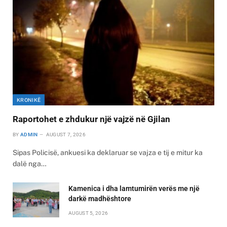
KRONIKË
Raportohet e zhdukur një vajzë në Gjilan
BY
ADMIN
AUGUST 7, 2026
Sipas Policisë, ankuesi ka deklaruar se vajza e tij e mitur ka
dalë nga…
Kamenica i dha lamtumirën verës me një
darkë madhështore
AUGUST 5, 2026