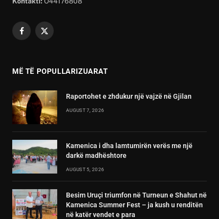
Kontakti:
O44176808
Facebook
X
(Twitter)
MË TË POPULLARIZUARAT
Raportohet e zhdukur një vajzë në Gjilan
AUGUST 7, 2026
Kamenica i dha lamtumirën verës me një
darkë madhështore
AUGUST 5, 2026
Besim Uruçi triumfon në Turneun e Shahut në
Kamenica Summer Fest – ja kush u renditën
në katër vendet e para