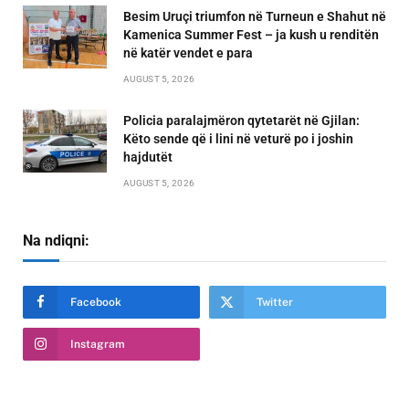
Besim Uruçi triumfon në Turneun e Shahut në
Kamenica Summer Fest – ja kush u renditën
në katër vendet e para
AUGUST 5, 2026
Policia paralajmëron qytetarët në Gjilan:
Këto sende që i lini në veturë po i joshin
hajdutët
AUGUST 5, 2026
Na ndiqni:
Facebook
Twitter
Instagram