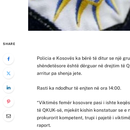
SHARE
Policia e Kosovës ka bërë të ditur se një gru
shëndetësore është dërguar në drejtim të Q
arritur pa shenja jete.
Rasti ka ndodhur të enjten në ora 14:00.
“Viktimës femër kosovare pasi i ishte keqë
të QKUK-së, mjekët kishin konstatuar se e nj
prokurorit kompetent, trupi i pajetë i vikti
raport.