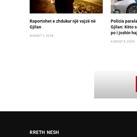
Raportohet e zhdukur një vajzë në
Policia paral
Gjilan
Gjilan: Këto s
po i joshin ha
AUGUST 7, 2026
AUGUST 5, 2026
RRETH NESH