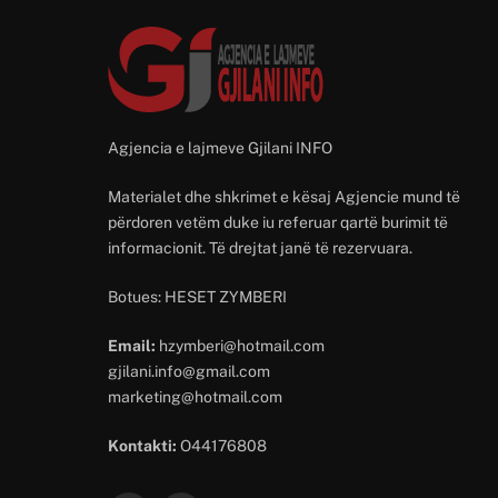
Agjencia e lajmeve Gjilani INFO
Materialet dhe shkrimet e kësaj Agjencie mund të
përdoren vetëm duke iu referuar qartë burimit të
informacionit. Të drejtat janë të rezervuara.
Botues: HESET ZYMBERI
Email:
hzymberi@hotmail.com
gjilani.info@gmail.com
marketing@hotmail.com
Kontakti:
O44176808