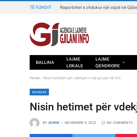
TË FUNDIT
Raportohet e zhdukur një vajzë në Gjila
LAJME
LAJME
BALLINA
LOKALE
QENDRORE
Home
»
Nisin hetimet për vdekjen e një gruaje në Viti
KRONIKË
Nisin hetimet për vdekj
BY
ADMIN
NOVEMBER 4, 2022
NO COMMENTS