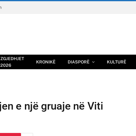
n
ZGJEDHJET
KRONIKË
DIASPORË
KULTURË
2026
en e një gruaje në Viti