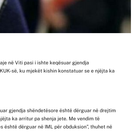
aje në Viti pasi i ishte keqësuar gjendja
KUK-së, ku mjekët kishin konstatuar se e njëjta ka
suar gjendja shëndetësore është dërguar në drejtim
ëjta ka arritur pa shenja jete. Me vendim të
mës është dërguar në IML për obduksion”, thuhet në