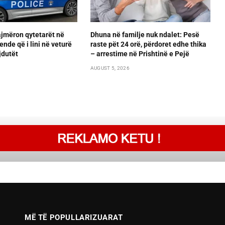
ajmëron qytetarët në
Dhuna në familje nuk ndalet: Pesë
ende që i lini në veturë
raste pët 24 orë, përdoret edhe thika
jdutët
– arrestime në Prishtinë e Pejë
AUGUST 5, 2026
MË TË POPULLARIZUARAT