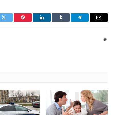
k
Twitter
Pinterest
LinkedIn
Tumblr
Telegram
Email
Websi