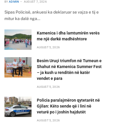
BY
ADMIN
AUGUST 7, 2026
Sipas Policisë, ankuesi ka deklaruar se vajza e tij e
mitur ka dalë nga…
Kamenica i dha lamtumirën verës
me një darkë madhështore
AUGUST 5, 2026
Besim Uruçi triumfon në Turneun e
Shahut në Kamenica Summer Fest
– ja kush u renditën në katër
vendet e para
AUGUST 5, 2026
Policia paralajmëron qytetarët në
Gjilan: Këto sende që i lini në
veturë po i joshin hajdutët
AUGUST 5, 2026