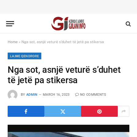
Home
»
Nga sot, asnjë veturë s’duhet të jetë pa stikersa
LAJME QENDRORE
Nga sot, asnjë veturë s’duhet
të jetë pa stikersa
BY
ADMIN
MARCH 16, 2023
NO COMMENTS