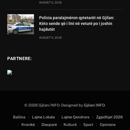
AUGUST 5, 2026
Policia paralajmëron qytetarët në Gjilan:
Këto sende që i lini në veturë po i joshin
hajdutët
AUGUST 5, 2026
PARTNERE:
© 2026 Gjilani INFO. Designed by
Gjilani INFO
.
Ballina
Lajme Lokale
Lajme Qendrore
Zgjedhjet 2026
Kronikë
Diasporë
Kulturë
Sport
Opinione