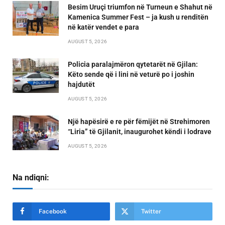
Besim Uruçi triumfon në Turneun e Shahut në
Kamenica Summer Fest – ja kush u renditën
në katër vendet e para
AUGUST 5, 2026
Policia paralajmëron qytetarët në Gjilan:
Këto sende që i lini në veturë po i joshin
hajdutët
AUGUST 5, 2026
Një hapësirë e re për fëmijët në Strehimoren
“Liria” të Gjilanit, inaugurohet këndi i lodrave
AUGUST 5, 2026
Na ndiqni:
Facebook
Twitter