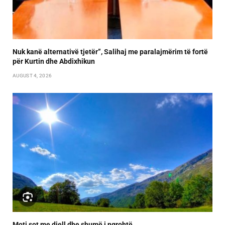
Nuk kanë alternativë tjetër”, Salihaj me paralajmërim të fortë
për Kurtin dhe Abdixhikun
AUGUST 4, 2026
Moti sot me diell dhe shumë i ngrohtë