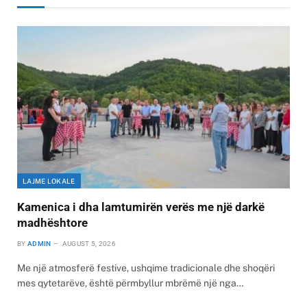
LAJME LOKALE
Kamenica i dha lamtumirën verës me një darkë
madhështore
BY
ADMIN
AUGUST 5, 2026
Me një atmosferë festive, ushqime tradicionale dhe shoqëri
mes qytetarëve, është përmbyllur mbrëmë një nga…