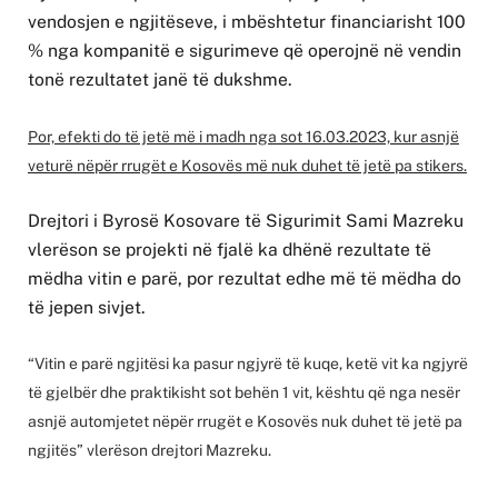
vendosjen e ngjitëseve, i mbështetur financiarisht 100
% nga kompanitë e sigurimeve që operojnë në vendin
tonë rezultatet janë të dukshme.
Por, efekti do të jetë më i madh nga sot 16.03.2023, kur asnjë
veturë nëpër rrugët e Kosovës më nuk duhet të jetë pa stikers.
Drejtori i Byrosë Kosovare të Sigurimit Sami Mazreku
vlerëson se projekti në fjalë ka dhënë rezultate të
mëdha vitin e parë, por rezultat edhe më të mëdha do
të jepen sivjet.
“Vitin e parë ngjitësi ka pasur ngjyrë të kuqe, ketë vit ka ngjyrë
të gjelbër dhe praktikisht sot behën 1 vit, kështu që nga nesër
asnjë automjetet nëpër rrugët e Kosovës nuk duhet të jetë pa
ngjitës” vlerëson drejtori Mazreku.