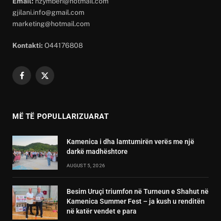
Email:
hzymberi@hotmail.com
gjilani.info@gmail.com
marketing@hotmail.com
Kontakti:
O44176808
Facebook
X
(Twitter)
MË TË POPULLARIZUARAT
Kamenica i dha lamtumirën verës me një
darkë madhështore
AUGUST 5, 2026
Besim Uruçi triumfon në Turneun e Shahut në
Kamenica Summer Fest – ja kush u renditën
në katër vendet e para