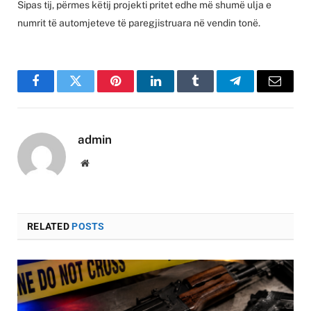
Sipas tij, përmes këtij projekti pritet edhe më shumë ulja e
numrit të automjeteve të paregjistruara në vendin tonë.
Facebook
Twitter
Pinterest
LinkedIn
Tumblr
Telegram
Email
admin
Website
RELATED
POSTS