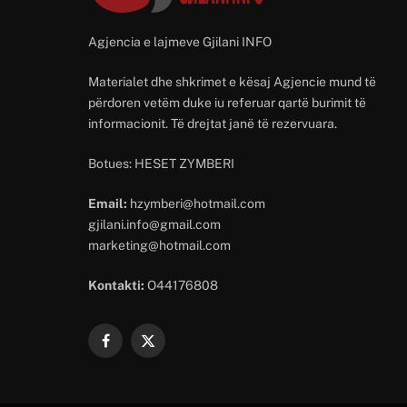
Agjencia e lajmeve Gjilani INFO
Materialet dhe shkrimet e kësaj Agjencie mund të
përdoren vetëm duke iu referuar qartë burimit të
informacionit. Të drejtat janë të rezervuara.
Botues: HESET ZYMBERI
Email:
hzymberi@hotmail.com
gjilani.info@gmail.com
marketing@hotmail.com
Kontakti:
O44176808
Facebook
X
(Twitter)