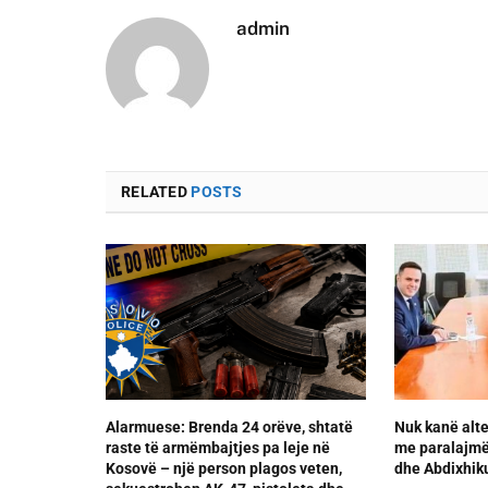
admin
RELATED
POSTS
Alarmuese: Brenda 24 orëve, shtatë
Nuk kanë alte
raste të armëmbajtjes pa leje në
me paralajmër
Kosovë – një person plagos veten,
dhe Abdixhik