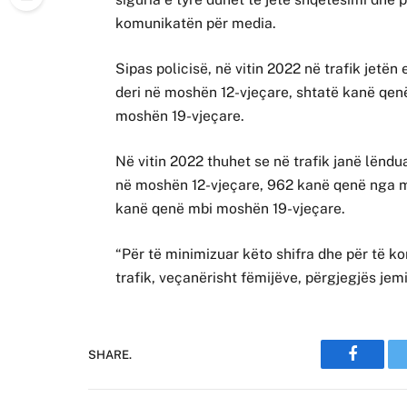
komunikatën për media.
Sipas policisë, në vitin 2022 në trafik jetë
deri në moshën 12-vjeçare, shtatë kanë qen
moshën 19-vjeçare.
Në vitin 2022 thuhet se në trafik janë lëndu
në moshën 12-vjeçare, 962 kanë qenë nga m
kanë qenë mbi moshën 19-vjeçare.
“Për të minimizuar këto shifra dhe për të ko
trafik, veçanërisht fëmijëve, përgjegjës jemi 
SHARE.
Faceboo