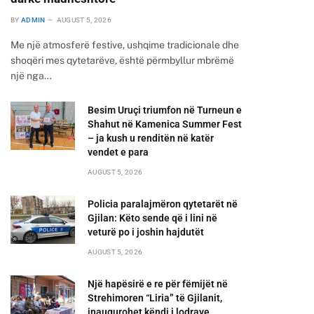
BY
ADMIN
AUGUST 5, 2026
Me një atmosferë festive, ushqime tradicionale dhe
shoqëri mes qytetarëve, është përmbyllur mbrëmë
një nga…
Besim Uruçi triumfon në Turneun e
Shahut në Kamenica Summer Fest
– ja kush u renditën në katër
vendet e para
AUGUST 5, 2026
Policia paralajmëron qytetarët në
Gjilan: Këto sende që i lini në
veturë po i joshin hajdutët
AUGUST 5, 2026
Një hapësirë e re për fëmijët në
Strehimoren “Liria” të Gjilanit,
inaugurohet këndi i lodrave