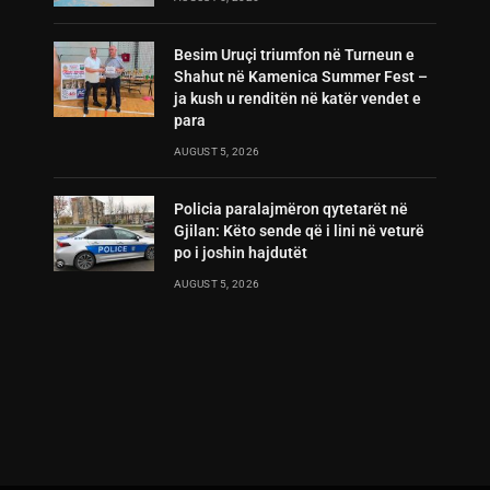
Besim Uruçi triumfon në Turneun e
Shahut në Kamenica Summer Fest –
ja kush u renditën në katër vendet e
para
AUGUST 5, 2026
Policia paralajmëron qytetarët në
Gjilan: Këto sende që i lini në veturë
po i joshin hajdutët
AUGUST 5, 2026