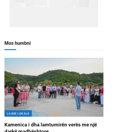
Mos humbni
LAJME LOKALE
Kamenica i dha lamtumirën verës me një
darkë madhështore