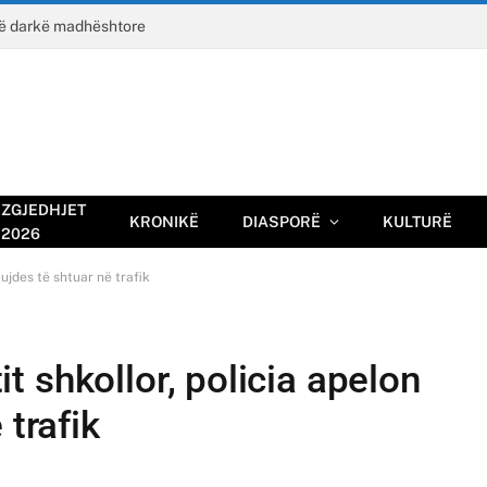
jë darkë madhështore
ZGJEDHJET
KRONIKË
DIASPORË
KULTURË
2026
 kujdes të shtuar në trafik
tit shkollor, policia apelon
 trafik