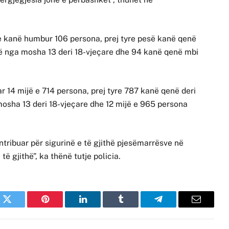
n e kanë humbur 106 persona, prej tyre pesë kanë qenë
ë nga mosha 13 deri 18-vjeçare dhe 94 kanë qenë mbi
ar 14 mijë e 714 persona, prej tyre 787 kanë qenë deri
osha 13 deri 18-vjeçare dhe 12 mijë e 965 persona
ntribuar për sigurinë e të gjithë pjesëmarrësve në
të gjithë”, ka thënë tutje policia.
k
Twitter
Pinterest
LinkedIn
Tumblr
Telegram
Email