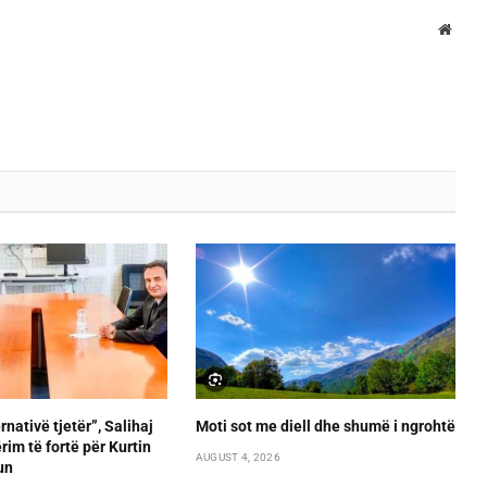
Websi
rnativë tjetër”, Salihaj
Moti sot me diell dhe shumë i ngrohtë
im të fortë për Kurtin
AUGUST 4, 2026
un