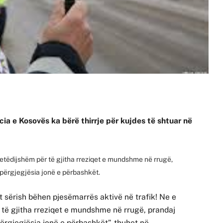
olicia e Kosovës ka bërë thirrje për kujdes të shtuar në
 vetëdijshëm për të gjitha rreziqet e mundshme në rrugë,
e përgjegjësia jonë e përbashkët.
jët sërish bëhen pjesëmarrës aktivë në trafik! Ne e
 të gjitha rreziqet e mundshme në rrugë, prandaj
përgjegjësia jonë e përbashkët”, thuhet në