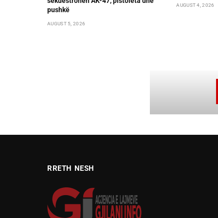
sekuestrohen AK-47, pistoleta dhe
AUGUST 4, 2026
pushkë
AUGUST 5, 2026
RRETH NESH