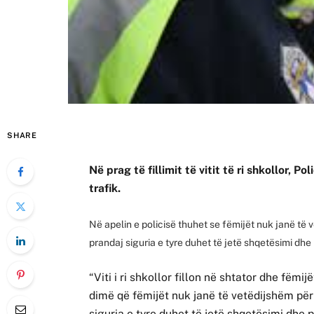
SHARE
Në prag të fillimit të vitit të ri shkollor, P
trafik.
Në apelin e policisë thuhet se fëmijët nuk janë të
prandaj siguria e tyre duhet të jetë shqetësimi dh
“Viti i ri shkollor fillon në shtator dhe fëmi
dimë që fëmijët nuk janë të vetëdijshëm për
siguria e tyre duhet të jetë shqetësimi dhe 