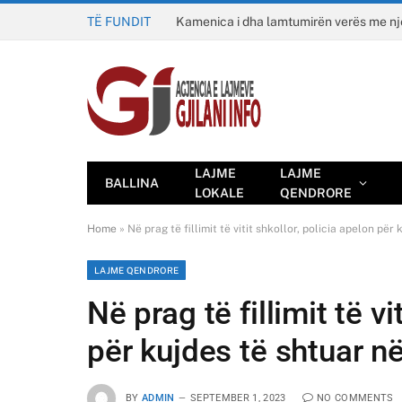
TË FUNDIT
Kamenica i dha lamtumirën verës me n
LAJME
LAJME
BALLINA
LOKALE
QENDRORE
Home
»
Në prag të fillimit të vitit shkollor, policia apelon për
LAJME QENDRORE
Në prag të fillimit të vi
për kujdes të shtuar në
BY
ADMIN
SEPTEMBER 1, 2023
NO COMMENTS