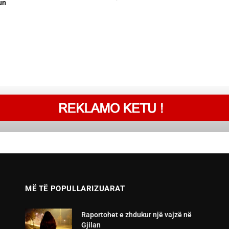
un
MË TË POPULLARIZUARAT
Raportohet e zhdukur një vajzë në
Gjilan