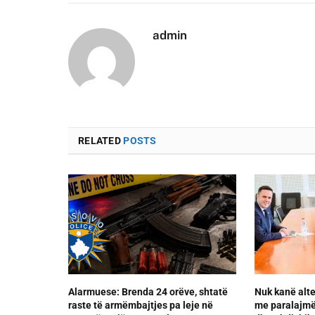
admin
RELATED
POSTS
Alarmuese: Brenda 24 orëve, shtatë
Nuk kanë alte
raste të armëmbajtjes pa leje në
me paralajmër