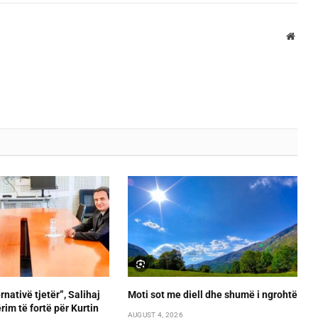
Websi
rnativë tjetër”, Salihaj
Moti sot me diell dhe shumë i ngrohtë
im të fortë për Kurtin
AUGUST 4, 2026