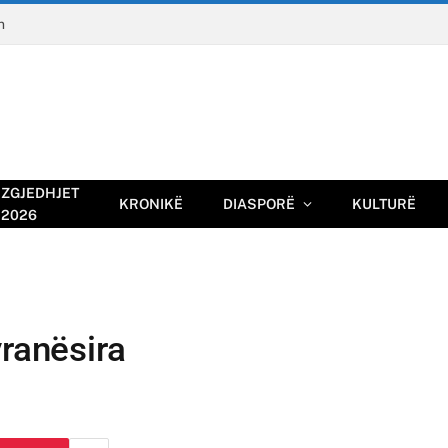
n
ZGJEDHJET
KRONIKË
DIASPORË
KULTURË
2026
vranësira