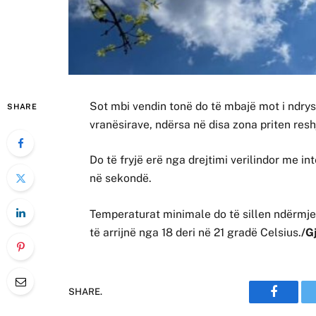
Sot mbi vendin tonë do të mbajë mot i ndr
SHARE
vranësirave, ndërsa në disa zona priten re
Do të fryjë erë nga drejtimi verilindor me in
në sekondë.
Temperaturat minimale do të sillen ndërmje
të arrijnë nga 18 deri në 21 gradë Celsius.
/G
SHARE.
Faceboo