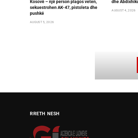
Kosovë – një person plagos veten,
dhe Abdixhik
sekuestrohen AK-47, pistoleta dhe
AUGUST 4, 2026
pushkë
AUGUST 5, 2026
RRETH NESH