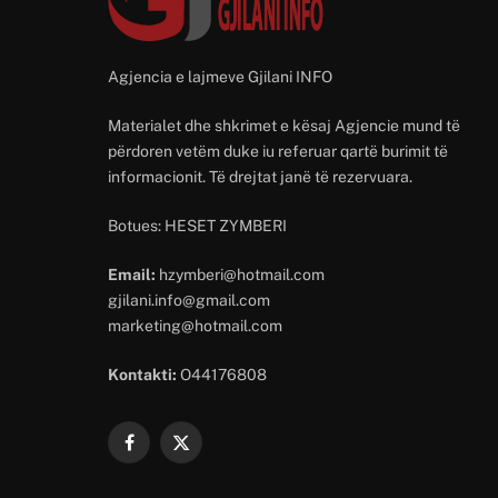
Agjencia e lajmeve Gjilani INFO
Materialet dhe shkrimet e kësaj Agjencie mund të
përdoren vetëm duke iu referuar qartë burimit të
informacionit. Të drejtat janë të rezervuara.
Botues: HESET ZYMBERI
Email:
hzymberi@hotmail.com
gjilani.info@gmail.com
marketing@hotmail.com
Kontakti:
O44176808
Facebook
X
(Twitter)