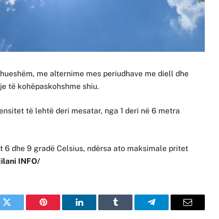
yshueshëm, me alternime mes periudhave me diell dhe
shje të kohëpaskohshme shiu.
tensitet të lehtë deri mesatar, nga 1 deri në 6 metra
t 6 dhe 9 gradë Celsius, ndërsa ato maksimale pritet
jilani INFO/
k
Twitter
Pinterest
LinkedIn
Tumblr
Telegram
Email