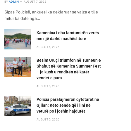
BY
ADMIN
AUGUST 7, 2026
Sipas Policisë, ankuesi ka deklaruar se vajza e tij e
mitur ka dalë nga…
Kamenica i dha lamtumirën verës
me një darkë madhështore
AUGUST 5, 2026
Besim Uruçi triumfon në Turneun e
Shahut në Kamenica Summer Fest
– ja kush u renditën në katër
vendet e para
AUGUST 5, 2026
Policia paralajmëron qytetarët në
Gjilan: Këto sende që i lini në
veturë po i joshin hajdutët
AUGUST 5, 2026