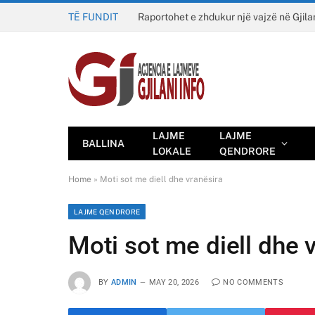
TË FUNDIT
Raportohet e zhdukur një vajzë në Gjila
LAJME
LAJME
BALLINA
LOKALE
QENDRORE
Home
»
Moti sot me diell dhe vranësira
LAJME QENDRORE
Moti sot me diell dhe 
BY
ADMIN
MAY 20, 2026
NO COMMENTS