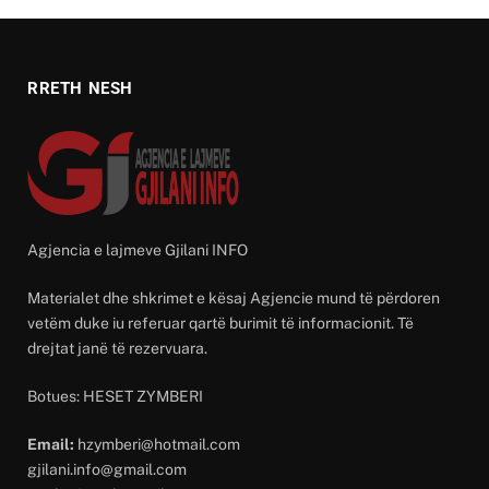
RRETH NESH
Agjencia e lajmeve Gjilani INFO
Materialet dhe shkrimet e kësaj Agjencie mund të përdoren
vetëm duke iu referuar qartë burimit të informacionit. Të
drejtat janë të rezervuara.
Botues: HESET ZYMBERI
Email:
hzymberi@hotmail.com
gjilani.info@gmail.com