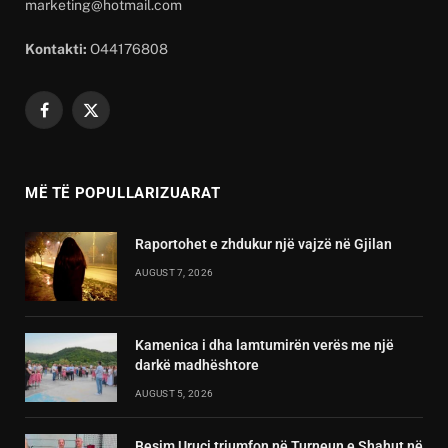
marketing@hotmail.com
Kontakti:
O44176808
Facebook
X
(Twitter)
MË TË POPULLARIZUARAT
Raportohet e zhdukur një vajzë në Gjilan
AUGUST 7, 2026
Kamenica i dha lamtumirën verës me një
darkë madhështore
AUGUST 5, 2026
Besim Uruçi triumfon në Turneun e Shahut në