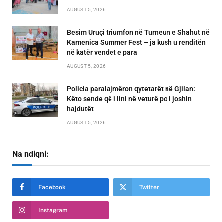
AUGUST 5, 2026
Besim Uruçi triumfon në Turneun e Shahut në
Kamenica Summer Fest – ja kush u renditën
në katër vendet e para
AUGUST 5, 2026
Policia paralajmëron qytetarët në Gjilan:
Këto sende që i lini në veturë po i joshin
hajdutët
AUGUST 5, 2026
Na ndiqni:
Facebook
Twitter
Instagram