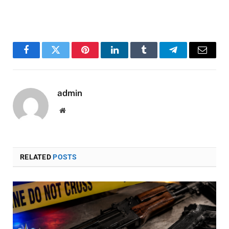
Facebook
Twitter
Pinterest
LinkedIn
Tumblr
Telegram
Email
admin
Website
RELATED
POSTS