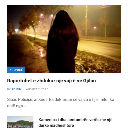
KRONIKË
Raportohet e zhdukur një vajzë në Gjilan
BY
ADMIN
AUGUST 7, 2026
Sipas Policisë, ankuesi ka deklaruar se vajza e tij e mitur ka
dalë nga…
Kamenica i dha lamtumirën verës me një
darkë madhështore