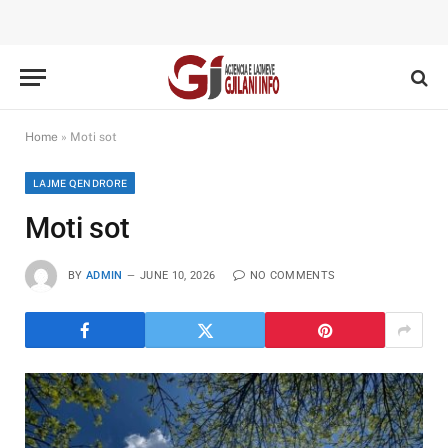
Home
»
Moti sot
LAJME QENDRORE
Moti sot
BY
ADMIN
JUNE 10, 2026
NO COMMENTS