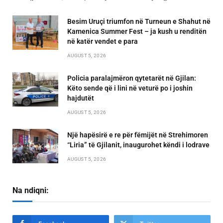
Besim Uruçi triumfon në Turneun e Shahut në
Kamenica Summer Fest – ja kush u renditën
në katër vendet e para
AUGUST 5, 2026
Policia paralajmëron qytetarët në Gjilan:
Këto sende që i lini në veturë po i joshin
hajdutët
AUGUST 5, 2026
Një hapësirë e re për fëmijët në Strehimoren
“Liria” të Gjilanit, inaugurohet këndi i lodrave
AUGUST 5, 2026
Na ndiqni: