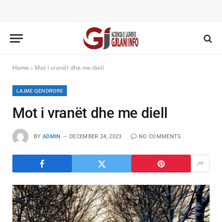
Home
»
Mot i vranët dhe me diell
LAJME QENDRORE
Mot i vranët dhe me diell
BY
ADMIN
DECEMBER 24, 2023
NO COMMENTS