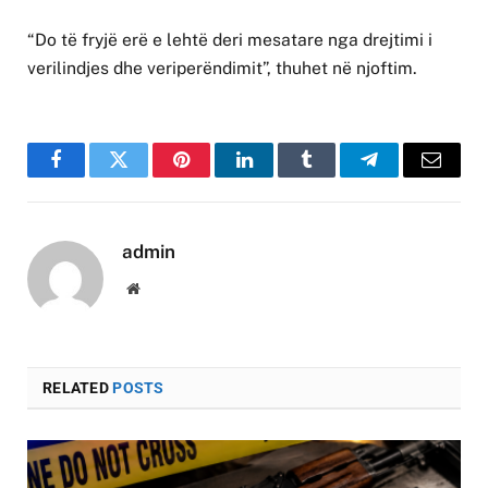
“Do të fryjë erë e lehtë deri mesatare nga drejtimi i
verilindjes dhe veriperëndimit”, thuhet në njoftim.
Facebook
Twitter
Pinterest
LinkedIn
Tumblr
Telegram
Email
admin
Website
RELATED
POSTS