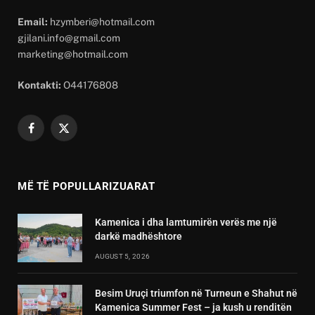
Email:
hzymberi@hotmail.com
gjilani.info@gmail.com
marketing@hotmail.com
Kontakti:
O44176808
Facebook
X
(Twitter)
MË TË POPULLARIZUARAT
Kamenica i dha lamtumirën verës me një
darkë madhështore
AUGUST 5, 2026
Besim Uruçi triumfon në Turneun e Shahut në
Kamenica Summer Fest – ja kush u renditën