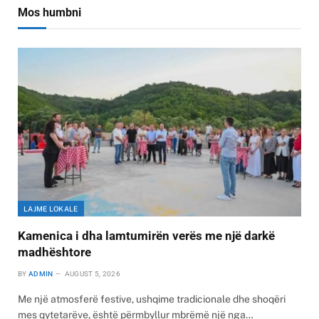
Mos humbni
LAJME LOKALE
Kamenica i dha lamtumirën verës me një darkë
madhështore
BY
ADMIN
AUGUST 5, 2026
Me një atmosferë festive, ushqime tradicionale dhe shoqëri
mes qytetarëve, është përmbyllur mbrëmë një nga…