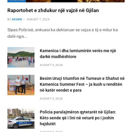
Raportohet e zhdukur një vajzë në Gjilan
BY
ADMIN
AUGUST 7, 2026
Sipas Policisë, ankuesi ka deklaruar se vajza e tij e mitur ka
dalë nga…
Kamenica i dha lamtumirën verës me një
darkë madhështore
AUGUST 5, 2026
Besim Uruçi triumfon në Turneun e Shahut në
Kamenica Summer Fest – ja kush u renditën
në katër vendet e para
AUGUST 5, 2026
Policia paralajmëron qytetarët në Gjilan:
Këto sende që i lini në veturë po i joshin
hajdutët