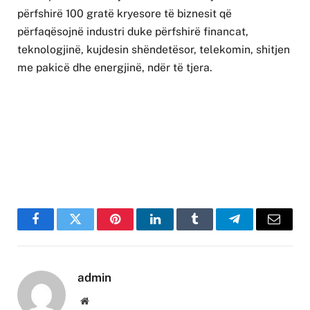
përfshirë 100 gratë kryesore të biznesit që
përfaqësojnë industri duke përfshirë financat,
teknologjinë, kujdesin shëndetësor, telekomin, shitjen
me pakicë dhe energjinë, ndër të tjera.
Facebook
Twitter
Pinterest
LinkedIn
Tumblr
Telegram
Email
admin
Website