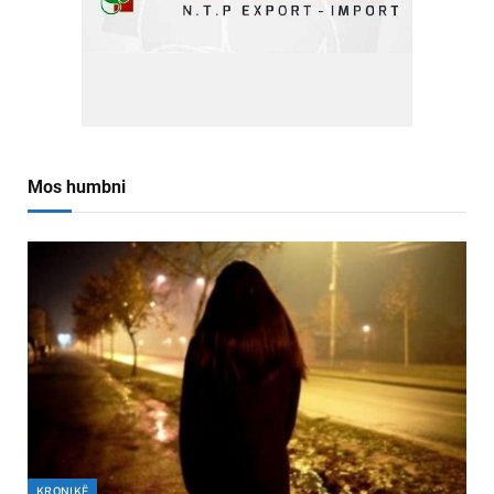
Mos humbni
KRONIKË