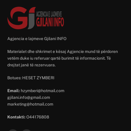
Agjencia e lajmeve Gjilani INFO
Materialet dhe shkrimet e kësaj Agjencie mund të përdoren
vetëm duke iu referuar qartë burimit të informacionit. Të
drejtat janë të rezervuara.
Botues: HESET ZYMBERI
Email:
hzymberi@hotmail.com
gjilani.info@gmail.com
marketing@hotmail.com
Kontakti:
O44176808