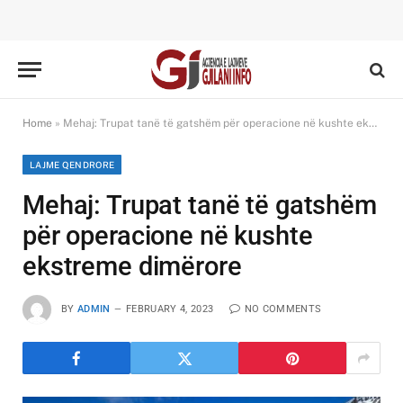
Home
»
Mehaj: Trupat tanë të gatshëm për operacione në kushte ekstreme dimërore
LAJME QENDRORE
Mehaj: Trupat tanë të gatshëm
për operacione në kushte
ekstreme dimërore
BY
ADMIN
FEBRUARY 4, 2023
NO COMMENTS