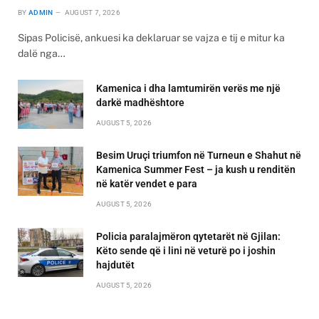
BY
ADMIN
AUGUST 7, 2026
Sipas Policisë, ankuesi ka deklaruar se vajza e tij e mitur ka
dalë nga…
Kamenica i dha lamtumirën verës me një
darkë madhështore
AUGUST 5, 2026
Besim Uruçi triumfon në Turneun e Shahut në
Kamenica Summer Fest – ja kush u renditën
në katër vendet e para
AUGUST 5, 2026
Policia paralajmëron qytetarët në Gjilan:
Këto sende që i lini në veturë po i joshin
hajdutët
AUGUST 5, 2026