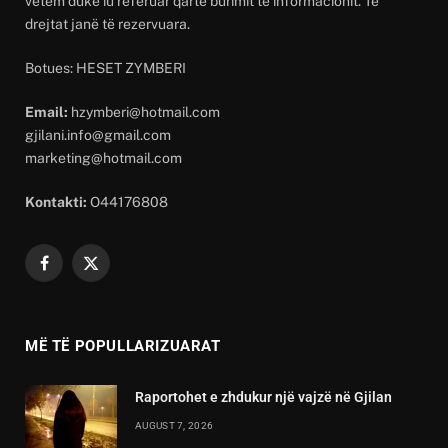
vetëm duke iu referuar qartë burimit të informacionit. Të
drejtat janë të rezervuara.
Botues: HESET ZYMBERI
Email:
hzymberi@hotmail.com
gjilani.info@gmail.com
marketing@hotmail.com
Kontakti:
O44176808
Facebook
X
(Twitter)
MË TË POPULLARIZUARAT
Raportohet e zhdukur një vajzë në Gjilan
AUGUST 7, 2026