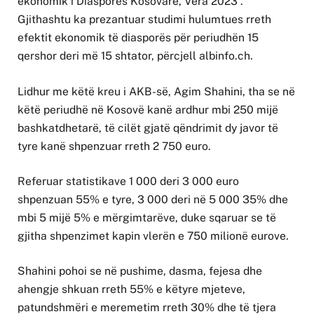
ekonomik i Diasporës Kosovare, Vera 2023”.
Gjithashtu ka prezantuar studimi hulumtues rreth
efektit ekonomik të diasporës për periudhën 15
qershor deri më 15 shtator, përcjell albinfo.ch.
Lidhur me këtë kreu i AKB-së, Agim Shahini, tha se në
këtë periudhë në Kosovë kanë ardhur mbi 250 mijë
bashkatdhetarë, të cilët gjatë qëndrimit dy javor të
tyre kanë shpenzuar rreth 2 750 euro.
Referuar statistikave 1 000 deri 3 000 euro
shpenzuan 55% e tyre, 3 000 deri në 5 000 35% dhe
mbi 5 mijë 5% e mërgimtarëve, duke sqaruar se të
gjitha shpenzimet kapin vlerën e 750 milionë eurove.
Shahini pohoi se në pushime, dasma, fejesa dhe
ahengje shkuan rreth 55% e këtyre mjeteve,
patundshmëri e meremetim rreth 30% dhe të tjera