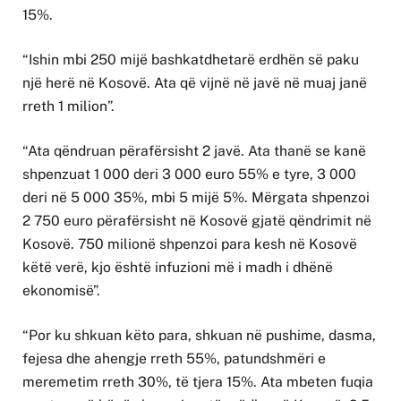
15%.
“Ishin mbi 250 mijë bashkatdhetarë erdhën së paku
një herë në Kosovë. Ata që vijnë në javë në muaj janë
rreth 1 milion”.
“Ata qëndruan përafërsisht 2 javë. Ata thanë se kanë
shpenzuat 1 000 deri 3 000 euro 55% e tyre, 3 000
deri në 5 000 35%, mbi 5 mijë 5%. Mërgata shpenzoi
2 750 euro përafërsisht në Kosovë gjatë qëndrimit në
Kosovë. 750 milionë shpenzoi para kesh në Kosovë
këtë verë, kjo është infuzioni më i madh i dhënë
ekonomisë”.
“Por ku shkuan këto para, shkuan në pushime, dasma,
fejesa dhe ahengje rreth 55%, patundshmëri e
meremetim rreth 30%, të tjera 15%. Ata mbeten fuqia