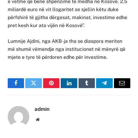
e vetme që bënë shpenzime të mëdha në Kosovë. 2.5
miliardë euro në vit llogaritet se sjellin këtu duke
përfshirë të gjitha dërgesat, makinat, investime edhe
pret kesh kur ata vijën në Kosovë”.
Lumnije Ajdini, nga AKB-ja tha se diaspora meriton
më shumë vëmendje nga institucionet në mënyrë që
mjete e tyre të përdoren edhe për investime.
Facebook
Twitter
Pinterest
LinkedIn
Tumblr
Telegram
Email
admin
Website