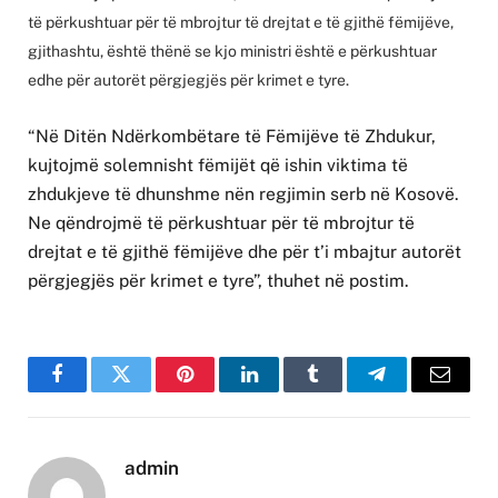
të përkushtuar për të mbrojtur të drejtat e të gjithë fëmijëve,
gjithashtu, është thënë se kjo ministri është e përkushtuar
edhe për autorët përgjegjës për krimet e tyre.
“Në Ditën Ndërkombëtare të Fëmijëve të Zhdukur,
kujtojmë solemnisht fëmijët që ishin viktima të
zhdukjeve të dhunshme nën regjimin serb në Kosovë.
Ne qëndrojmë të përkushtuar për të mbrojtur të
drejtat e të gjithë fëmijëve dhe për t’i mbajtur autorët
përgjegjës për krimet e tyre”, thuhet në postim.
Facebook
Twitter
Pinterest
LinkedIn
Tumblr
Telegram
Email
admin