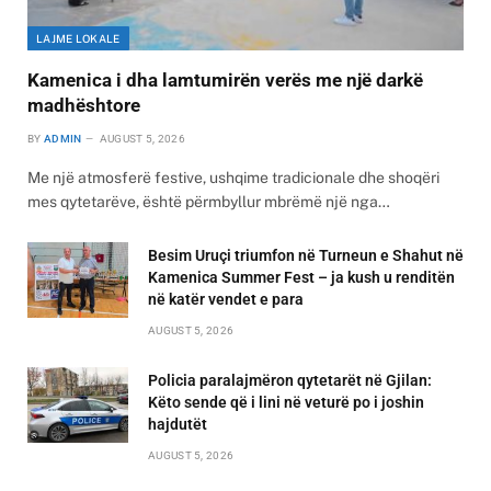
LAJME LOKALE
Kamenica i dha lamtumirën verës me një darkë
madhështore
BY
ADMIN
AUGUST 5, 2026
Me një atmosferë festive, ushqime tradicionale dhe shoqëri
mes qytetarëve, është përmbyllur mbrëmë një nga…
Besim Uruçi triumfon në Turneun e Shahut në
Kamenica Summer Fest – ja kush u renditën
në katër vendet e para
AUGUST 5, 2026
Policia paralajmëron qytetarët në Gjilan:
Këto sende që i lini në veturë po i joshin
hajdutët
AUGUST 5, 2026