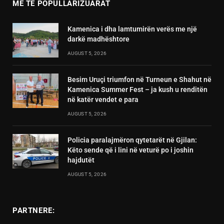
MË TË POPULLARIZUARAT
Kamenica i dha lamtumirën verës me një
darkë madhështore
AUGUST 5, 2026
Besim Uruçi triumfon në Turneun e Shahut në
Kamenica Summer Fest – ja kush u renditën
në katër vendet e para
AUGUST 5, 2026
Policia paralajmëron qytetarët në Gjilan:
Këto sende që i lini në veturë po i joshin
hajdutët
AUGUST 5, 2026
PARTNERE: