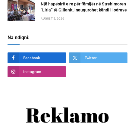
Një hapësirë e re për fëmijët në Strehimoren
“Liria” të Gjilanit, inaugurohet këndi i lodrave
AUGUST 5, 2026
Na ndiqni:
Facebook
Twitter
Instagram