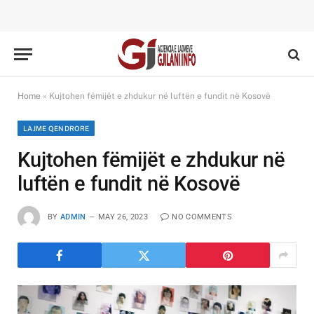
Home
»
Kujtohen fëmijët e zhdukur në luftën e fundit në Kosovë
LAJME QENDRORE
Kujtohen fëmijët e zhdukur në
luftën e fundit në Kosovë
BY
ADMIN
MAY 26, 2023
NO COMMENTS