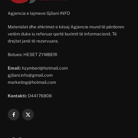
Agjencia e lajmeve Gjilani INFO
Materialet dhe shkrimet e kësaj Agjencie mund të përdoren
vetëm duke iu referuar qartë burimit të informacionit. Të
drejtat janë të rezervuara.
Botues: HESET ZYMBERI
Email:
hzymberi@hotmail.com
gjilani.info@gmail.com
marketing@hotmail.com
Kontakti:
O44176808
Facebook
X
(Twitter)