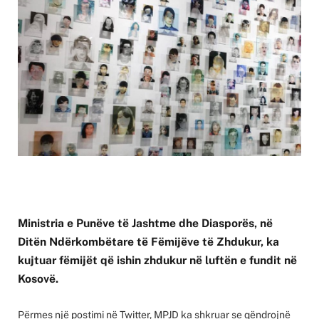
Ministria e Punëve të Jashtme dhe Diasporës, në
Ditën Ndërkombëtare të Fëmijëve të Zhdukur, ka
kujtuar fëmijët që ishin zhdukur në luftën e fundit në
Kosovë.
Përmes një postimi në Twitter, MPJD ka shkruar se qëndrojnë