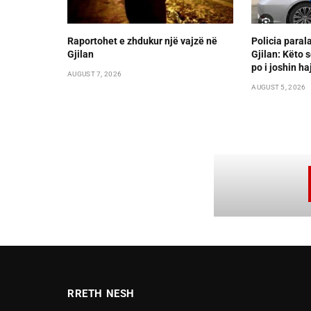
Raportohet e zhdukur një vajzë në
Policia paral
Gjilan
Gjilan: Këto s
po i joshin ha
AUGUST 7, 2026
AUGUST 5, 2026
RRETH NESH