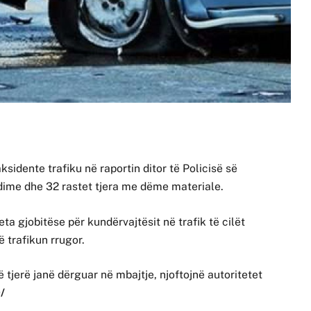
ksidente trafiku në raportin ditor të Policisë së
ndime dhe 32 rastet tjera me dëme materiale.
eta gjobitëse për kundërvajtësit në trafik të cilët
ë trafikun rrugor.
 tjerë janë dërguar në mbajtje, njoftojnë autoritetet
/