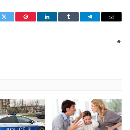
k
Twitter
Pinterest
LinkedIn
Tumblr
Telegram
Email
Websi