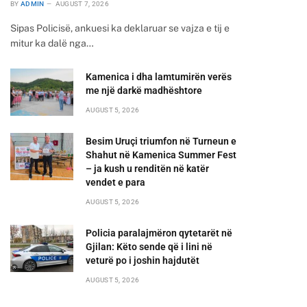
BY
ADMIN
AUGUST 7, 2026
Sipas Policisë, ankuesi ka deklaruar se vajza e tij e
mitur ka dalë nga…
Kamenica i dha lamtumirën verës
me një darkë madhështore
AUGUST 5, 2026
Besim Uruçi triumfon në Turneun e
Shahut në Kamenica Summer Fest
– ja kush u renditën në katër
vendet e para
AUGUST 5, 2026
Policia paralajmëron qytetarët në
Gjilan: Këto sende që i lini në
veturë po i joshin hajdutët
AUGUST 5, 2026