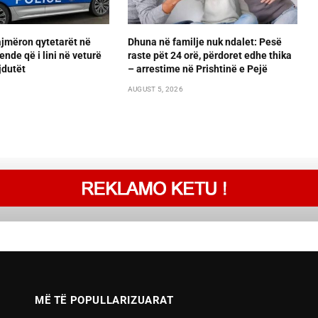
ajmëron qytetarët në
Dhuna në familje nuk ndalet: Pesë
ende që i lini në veturë
raste pët 24 orë, përdoret edhe thika
jdutët
– arrestime në Prishtinë e Pejë
AUGUST 5, 2026
MË TË POPULLARIZUARAT