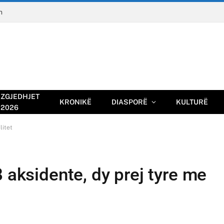
n
ZGJEDHJET
KRONIKË
DIASPORË
KULTURË
2026
litet
8 aksidente, dy prej tyre me