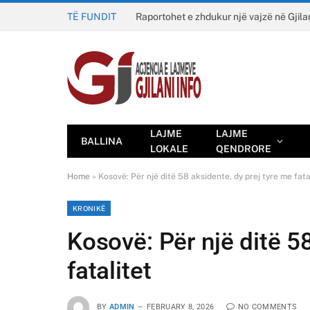
TË FUNDIT
Raportohet e zhdukur një vajzë në Gjila
LAJME
LAJME
BALLINA
LOKALE
QENDRORE
Home
»
Kosovë: Për një ditë 58 aksidente, dy prej tyre me fata
KRONIKË
Kosovë: Për një ditë 5
fatalitet
BY
ADMIN
FEBRUARY 8, 2026
NO COMMENTS