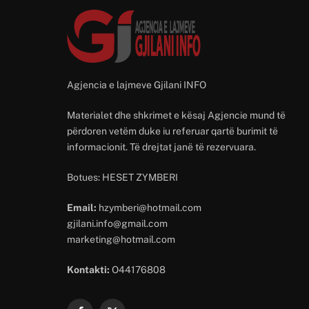
Agjencia e lajmeve Gjilani INFO
Materialet dhe shkrimet e kësaj Agjencie mund të
përdoren vetëm duke iu referuar qartë burimit të
informacionit. Të drejtat janë të rezervuara.
Botues: HESET ZYMBERI
Email:
hzymberi@hotmail.com
gjilani.info@gmail.com
marketing@hotmail.com
Kontakti:
O44176808