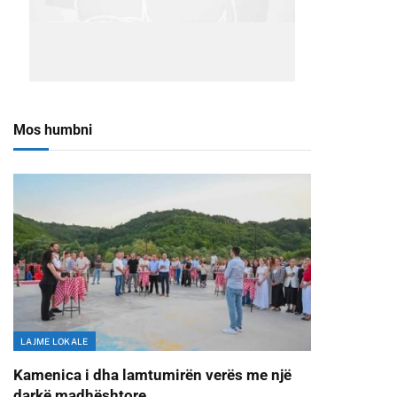
Mos humbni
LAJME LOKALE
Kamenica i dha lamtumirën verës me një
darkë madhështore