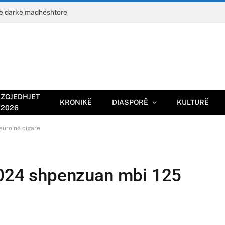
jë darkë madhështore
ZGJEDHJET
KRONIKË
DIASPORË
KULTURË
2026
euro në cigare
 2024 shpenzuan mbi 125