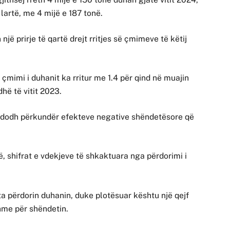
 lartë, me 4 mijë e 187 tonë.
 një prirje të qartë drejt rritjes së çmimeve të këtij
çmimi i duhanit ka rritur me 1.4 për qind në muajin
hë të vitit 2023.
 ndodh përkundër efekteve negative shëndetësore që
 shifrat e vdekjeve të shkaktuara nga përdorimi i
a përdorin duhanin, duke plotësuar kështu një qejf
hme për shëndetin.