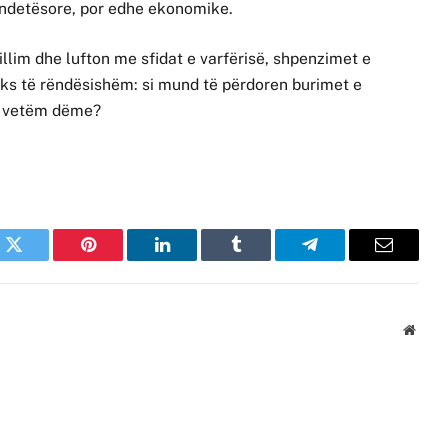
ëndetësore, por edhe ekonomike.
lim dhe lufton me sfidat e varfërisë, shpenzimet e
ks të rëndësishëm: si mund të përdoren burimet e
ll vetëm dëme?
k
Twitter
Pinterest
LinkedIn
Tumblr
Telegram
Email
Websi