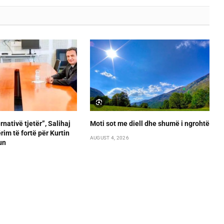
rnativë tjetër”, Salihaj
Moti sot me diell dhe shumë i ngrohtë
im të fortë për Kurtin
AUGUST 4, 2026
un