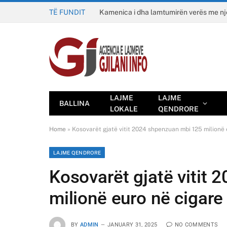
TË FUNDIT
Kamenica i dha lamtumirën verës me n
LAJME
LAJME
BALLINA
LOKALE
QENDRORE
Home
»
Kosovarët gjatë vitit 2024 shpenzuan mbi 125 milionë 
LAJME QENDRORE
Kosovarët gjatë vitit
milionë euro në cigare
BY
ADMIN
JANUARY 31, 2025
NO COMMENTS