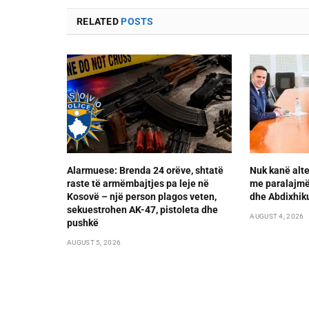
RELATED
POSTS
Alarmuese: Brenda 24 orëve, shtatë
Nuk kanë alte
raste të armëmbajtjes pa leje në
me paralajmër
Kosovë – një person plagos veten,
dhe Abdixhik
sekuestrohen AK-47, pistoleta dhe
AUGUST 4, 2026
pushkë
AUGUST 5, 2026