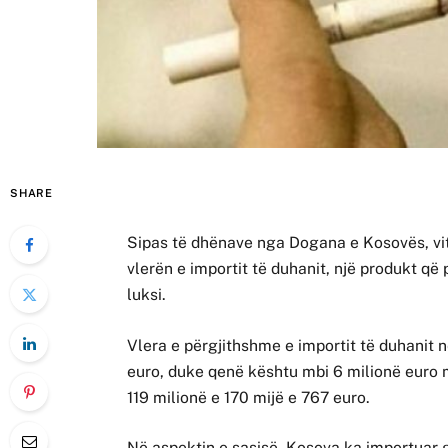
SHARE
Sipas të dhënave nga Dogana e Kosovës, viti
vlerën e importit të duhanit, një produkt që
luksi.
Vlera e përgjithshme e importit të duhanit n
euro, duke qenë kështu mbi 6 milionë euro m
119 milionë e 170 mijë e 767 euro.
Në aspektin e sasisë, Kosova ka importuar gj