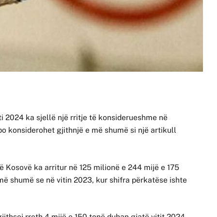
 2024 ka sjellë një rritje të konsiderueshme në
 po konsiderohet gjithnjë e më shumë si një artikull
ë Kosovë ka arritur në 125 milionë e 244 mijë e 175
ë shumë se në vitin 2023, kur shifra përkatëse ishte
ithsej rreth 4 mijë e 150 tonë duhan gjatë vitit 2024,