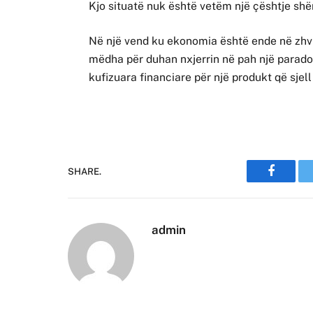
Kjo situatë nuk është vetëm një çështje sh
Në një vend ku ekonomia është ende në zhvil
mëdha për duhan nxjerrin në pah një parado
kufizuara financiare për një produkt që sje
SHARE.
Faceboo
admin