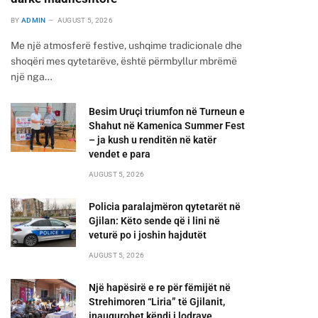
BY
ADMIN
AUGUST 5, 2026
Me një atmosferë festive, ushqime tradicionale dhe
shoqëri mes qytetarëve, është përmbyllur mbrëmë
një nga…
Besim Uruçi triumfon në Turneun e
Shahut në Kamenica Summer Fest
– ja kush u renditën në katër
vendet e para
AUGUST 5, 2026
Policia paralajmëron qytetarët në
Gjilan: Këto sende që i lini në
veturë po i joshin hajdutët
AUGUST 5, 2026
Një hapësirë e re për fëmijët në
Strehimoren “Liria” të Gjilanit,
inaugurohet këndi i lodrave