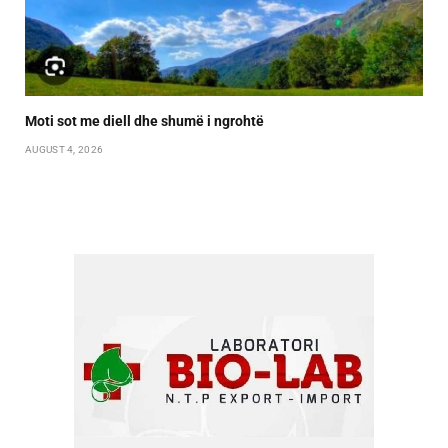
Moti sot me diell dhe shumë i ngrohtë
AUGUST 4, 2026