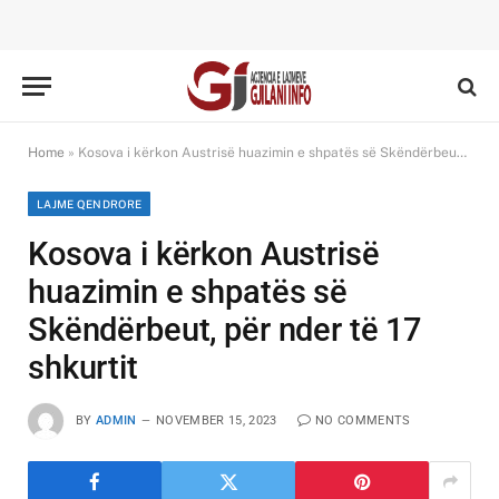
Home
»
Kosova i kërkon Austrisë huazimin e shpatës së Skëndërbeut, për nder të 17 shkurtit
LAJME QENDRORE
Kosova i kërkon Austrisë
huazimin e shpatës së
Skëndërbeut, për nder të 17
shkurtit
BY
ADMIN
NOVEMBER 15, 2023
NO COMMENTS