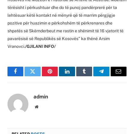
tërësisht i përkushtuar dhe do të punoj pandërprerë për ta
lehtësuar këtë kontakt në mënyrë që të marrim përgjigje
pozitive për huazimin e përkohshëm të përkrenares dhe
shpatës së Skërnderbeut me rastin e shënimit të 16 vjetorit të
pavarësisë së Republikës së Kosovës” ka thënë Arsim
Vranovci.
/GJILANI INFO/
Facebook
Twitter
Pinterest
LinkedIn
Tumblr
Telegram
Email
admin
Website
RELATED
POSTS