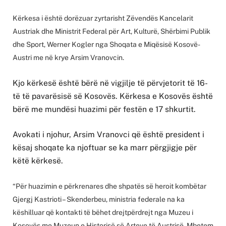
Kërkesa i është dorëzuar zyrtarisht Zëvendës Kancelarit
Austriak dhe Ministrit Federal për Art, Kulturë, Shërbimi Publik
dhe Sport, Werner Kogler nga Shoqata e Miqësisë Kosovë-
Austri me në krye Arsim Vranovcin.
Kjo kërkesë është bërë në vigjilje të përvjetorit të 16-
të të pavarësisë së Kosovës. Kërkesa e Kosovës është
bërë me mundësi huazimi për festën e 17 shkurtit.
Avokati i njohur, Arsim Vranovci që është president i
kësaj shoqate ka njoftuar se ka marr përgjigje për
këtë kërkesë.
“Për huazimin e përkrenares dhe shpatës së heroit kombëtar
Gjergj Kastrioti – Skenderbeu, ministria federale na ka
këshilluar që kontakti të bëhet drejtpërdrejt nga Muzeu i
Kosovës me Muzeun e Historisë së Arteve të Austrisë. Mbetem