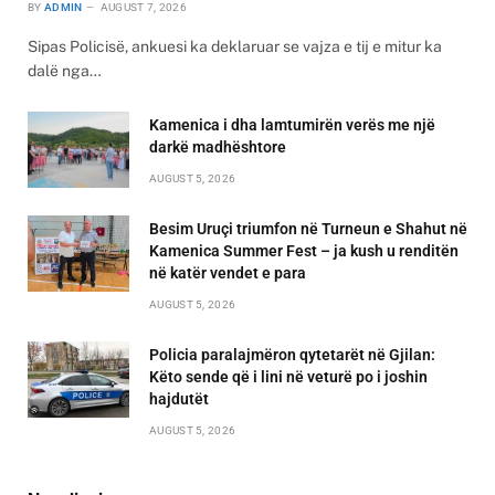
BY
ADMIN
AUGUST 7, 2026
Sipas Policisë, ankuesi ka deklaruar se vajza e tij e mitur ka
dalë nga…
Kamenica i dha lamtumirën verës me një
darkë madhështore
AUGUST 5, 2026
Besim Uruçi triumfon në Turneun e Shahut në
Kamenica Summer Fest – ja kush u renditën
në katër vendet e para
AUGUST 5, 2026
Policia paralajmëron qytetarët në Gjilan:
Këto sende që i lini në veturë po i joshin
hajdutët
AUGUST 5, 2026