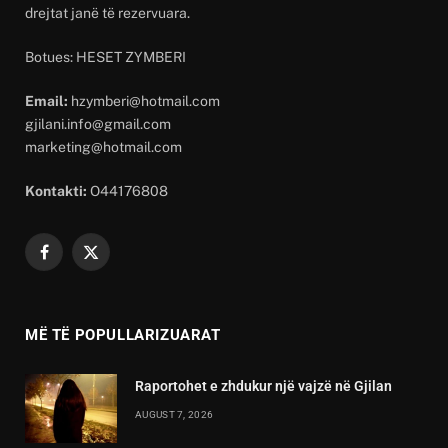
drejtat janë të rezervuara.
Botues: HESET ZYMBERI
Email:
hzymberi@hotmail.com
gjilani.info@gmail.com
marketing@hotmail.com
Kontakti:
O44176808
Facebook
X
(Twitter)
MË TË POPULLARIZUARAT
Raportohet e zhdukur një vajzë në Gjilan
AUGUST 7, 2026