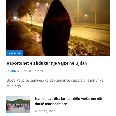
KRONIKË
Raportohet e zhdukur një vajzë në Gjilan
BY
ADMIN
AUGUST 7, 2026
Sipas Policisë, ankuesi ka deklaruar se vajza e tij e mitur ka
dalë nga…
Kamenica i dha lamtumirën verës me një
darkë madhështore
AUGUST 5, 2026