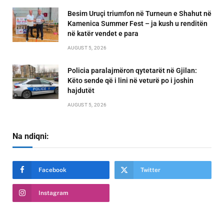
Besim Uruçi triumfon në Turneun e Shahut në
Kamenica Summer Fest – ja kush u renditën
në katër vendet e para
AUGUST 5, 2026
Policia paralajmëron qytetarët në Gjilan:
Këto sende që i lini në veturë po i joshin
hajdutët
AUGUST 5, 2026
Na ndiqni:
Facebook
Twitter
Instagram