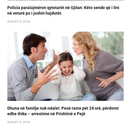
Policia paralajmëron qytetarët në Gjilan: Këto sende që i lini
në veturë po i joshin hajdutët
AUGUST 5, 2026
Dhuna në familje nuk ndalet: Pesë raste pët 24 orë, përdoret
edhe thika – arrestime në Prishtinë e Pejë
AUGUST 5, 2026