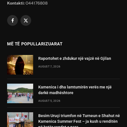
Kontakti:
O44176808
Facebook
X
(Twitter)
MË TË POPULLARIZUARAT
Raportohet e zhdukur një vajzë në Gjilan
AUGUST 7, 2026
Kamenica i dha lamtumirën verës me një
darkë madhështore
AUGUST 5, 2026
Besim Uruçi triumfon në Turneun e Shahut në
Kamenica Summer Fest – ja kush u renditën