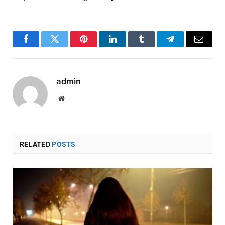
Facebook
Twitter
Pinterest
LinkedIn
Tumblr
Telegram
Email
admin
Website
RELATED
POSTS