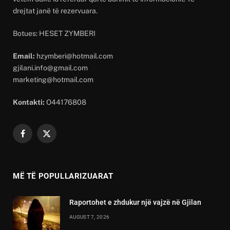
drejtat janë të rezervuara.
Botues: HESET ZYMBERI
Email:
hzymberi@hotmail.com
gjilani.info@gmail.com
marketing@hotmail.com
Kontakti:
O44176808
Facebook
X
(Twitter)
MË TË POPULLARIZUARAT
Raportohet e zhdukur një vajzë në Gjilan
AUGUST 7, 2026