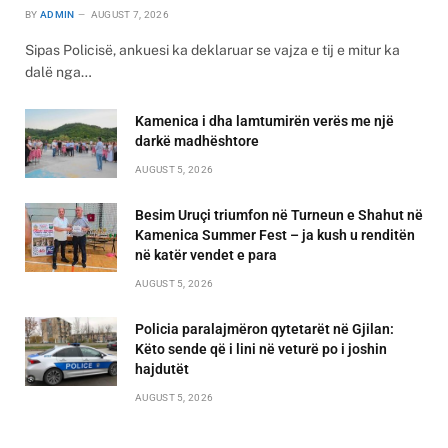
BY
ADMIN
AUGUST 7, 2026
Sipas Policisë, ankuesi ka deklaruar se vajza e tij e mitur ka
dalë nga…
Kamenica i dha lamtumirën verës me një
darkë madhështore
AUGUST 5, 2026
Besim Uruçi triumfon në Turneun e Shahut në
Kamenica Summer Fest – ja kush u renditën
në katër vendet e para
AUGUST 5, 2026
Policia paralajmëron qytetarët në Gjilan:
Këto sende që i lini në veturë po i joshin
hajdutët
AUGUST 5, 2026