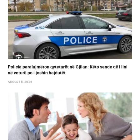
Policia paralajmëron qytetarët në Gjilan: Këto sende që i lini
në veturë po i joshin hajdutët
AUGUST 5, 2026