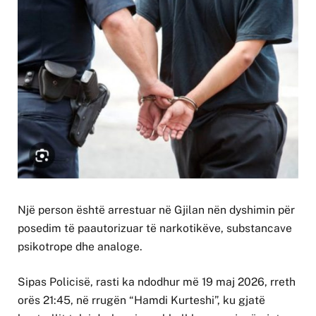
Një person është arrestuar në Gjilan nën dyshimin për
posedim të paautorizuar të narkotikëve, substancave
psikotrope dhe analoge.
Sipas Policisë, rasti ka ndodhur më 19 maj 2026, rreth
orës 21:45, në rrugën “Hamdi Kurteshi”, ku gjatë