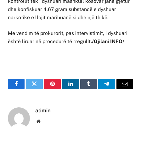
kontrollit tek i dyshuari mashkull kosovar janë gjetur
dhe konfiskuar 4.67 gram substancë e dyshuar
narkotike e llojit marihuanë si dhe një thikë.
Me vendim të prokurorit, pas intervistimit, i dyshuari
është liruar në procedurë të rregullt
./Gjilani INFO/
Facebook
Twitter
Pinterest
LinkedIn
Tumblr
Telegram
Email
admin
Website