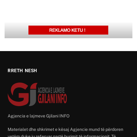
RRETH NESH
Agjencia e lajmeve Gjilani INFO
Materialet dhe shkrimet e kësaj Agjencie mund të përdoren
vetëm duke iu referuar qartë burimit të informacionit. Të