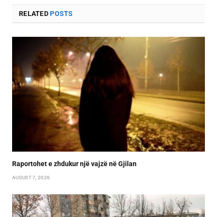
RELATED
POSTS
Raportohet e zhdukur një vajzë në Gjilan
AUGUST 7, 2026