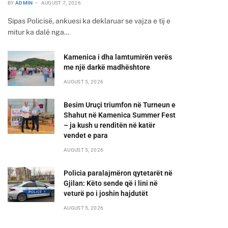
BY
ADMIN
AUGUST 7, 2026
Sipas Policisë, ankuesi ka deklaruar se vajza e tij e
mitur ka dalë nga…
Kamenica i dha lamtumirën verës
me një darkë madhështore
AUGUST 5, 2026
Besim Uruçi triumfon në Turneun e
Shahut në Kamenica Summer Fest
– ja kush u renditën në katër
vendet e para
AUGUST 5, 2026
Policia paralajmëron qytetarët në
Gjilan: Këto sende që i lini në
veturë po i joshin hajdutët
AUGUST 5, 2026