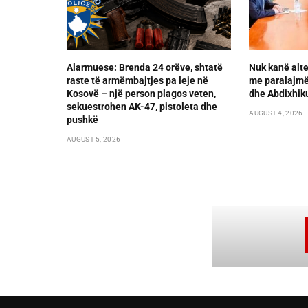
Alarmuese: Brenda 24 orëve, shtatë
Nuk kanë alte
raste të armëmbajtjes pa leje në
me paralajmër
Kosovë – një person plagos veten,
dhe Abdixhik
sekuestrohen AK-47, pistoleta dhe
AUGUST 4, 2026
pushkë
AUGUST 5, 2026