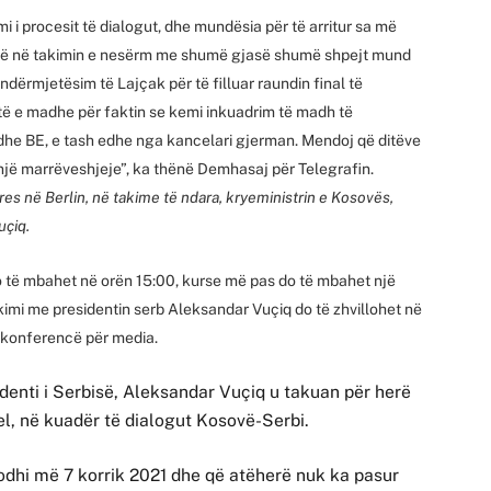
i i procesit të dialogut, dhe mundësia për të arritur sa më
irë në takimin e nesërm me shumë gjasë shumë shpejt mund
e ndërmjetësim të Lajçak për të filluar raundin final të
të e madhe për faktin se kemi inkuadrim të madh të
he BE, e tash edhe nga kancelari gjerman. Mendoj që ditëve
ë një marrëveshjeje”, ka thënë Demhasaj për Telegrafin.
res në Berlin, në takime të ndara, kryeministrin e Kosovës,
uçiq.
do të mbahet në orën 15:00, kurse më pas do të mbahet një
kimi me presidentin serb Aleksandar Vuçiq do të zhvillohet në
ë konferencë për media.
identi i Serbisë, Aleksandar Vuçiq u takuan për herë
el, në kuadër të dialogut Kosovë-Serbi.
dodhi më 7 korrik 2021 dhe që atëherë nuk ka pasur