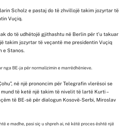
larin Scholz e pastaj do të zhvillojë takim jozyrtar të
tin Vuçiq.
ak do të udhëtojë gjithashtu në Berlin për t’u takuar
jë takim jozyrtar të veçantë me presidentin Vuçiq
en e Stanos.
ar nga BE-ja për normalizimin e marrëdhënieve.
hu”, në një prononcim për Telegrafin vlerësoi se
und të ketë një takim të nivelit të lartë Kurti –
açëm të BE-së për dialogun Kosovë-Serbi, Miroslav
shtë e madhe, pasi siç u shpreh ai, në këtë proces është një