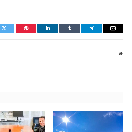
k
Twitter
Pinterest
LinkedIn
Tumblr
Telegram
Email
Websi