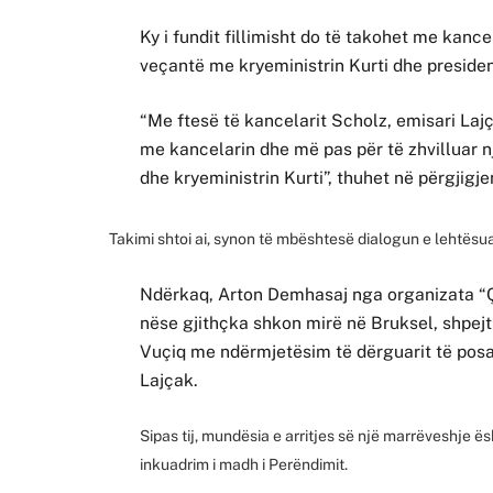
Ky i fundit fillimisht do të takohet me kance
veçantë me kryeministrin Kurti dhe presiden
“Me ftesë të kancelarit Scholz, emisari Lajç
me kancelarin dhe më pas për të zhvilluar n
dhe kryeministrin Kurti”, thuhet në përgjigj
Takimi shtoi ai, synon të mbështesë dialogun e lehtësu
Ndërkaq, Arton Demhasaj nga organizata “Ço
nëse gjithçka shkon mirë në Bruksel, shpejt m
Vuçiq me ndërmjetësim të dërguarit të pos
Lajçak.
Sipas tij, mundësia e arritjes së një marrëveshje ë
inkuadrim i madh i Perëndimit.