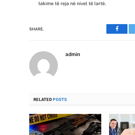
takime të reja në nivel të lartë.
SHARE.
Faceboo
admin
RELATED
POSTS