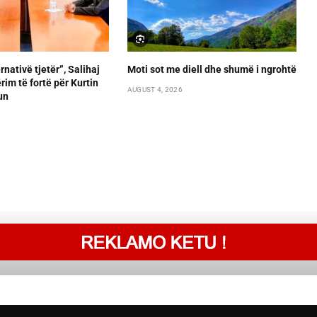
rnativë tjetër”, Salihaj
Moti sot me diell dhe shumë i ngrohtë
im të fortë për Kurtin
AUGUST 4, 2026
un