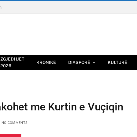
n
ZGJEDHJET
KRONIKË
DIASPORË
KULTURË
2026
akohet me Kurtin e Vuçiqin
NO COMMENTS