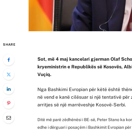
SHARE
Sot, më 4 maj kancelari gjerman Olaf Schol
kryeministrin e Republikës së Kosovës, Alb
Vuçiq.
Nga Bashkimi Evropian për këtë është thënë
në vend e kanë cilësuar si një tentativë për
arritjes së një marrëveshje Kosovë-Serbi.
Ditë më parë zëdhënësi i BE-së, Peter Stano ka kon
edhe i dërguari i posaçëm i Bashkimit Evropian për