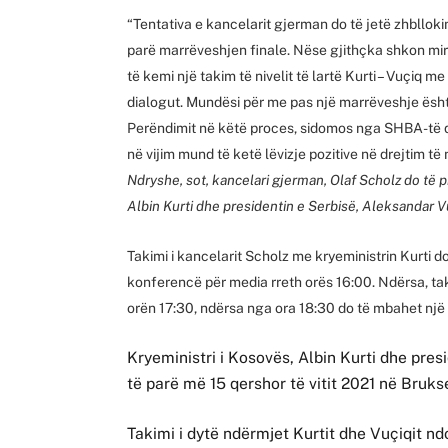
“Tentativa e kancelarit gjerman do të jetë zhbllokim
parë marrëveshjen finale. Nëse gjithçka shkon m
të kemi një takim të nivelit të lartë Kurti – Vuçiq m
dialogut. Mundësi për me pas një marrëveshje ësh
Perëndimit në këtë proces, sidomos nga SHBA-të d
në vijim mund të ketë lëvizje pozitive në drejtim t
Ndryshe, sot, kancelari gjerman, Olaf Scholz do të p
Albin Kurti dhe presidentin e Serbisë, Aleksandar V
Takimi i kancelarit Scholz me kryeministrin Kurti 
konferencë për media rreth orës 16:00. Ndërsa, ta
orën 17:30, ndërsa nga ora 18:30 do të mbahet nj
Kryeministri i Kosovës, Albin Kurti dhe pres
të parë më 15 qershor të vitit 2021 në Bruks
Takimi i dytë ndërmjet Kurtit dhe Vuçiqit n