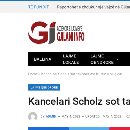
TË FUNDIT
Raportohet e zhdukur një vajzë në Gjila
LAJME
LAJME
BALLINA
LOKALE
QENDRORE
Home
»
Kancelari Scholz sot takohet me Kurtin e Vuçiqin
LAJME QENDRORE
Kancelari Scholz sot t
BY
ADMIN
MAY 4, 2022
UPDATED:
MAY 4, 2022