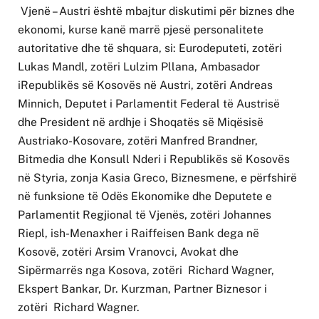
Vjenë – Austri është mbajtur diskutimi për biznes dhe
ekonomi, kurse kanë marrë pjesë personalitete
autoritative dhe të shquara, si: Eurodeputeti, zotëri
Lukas Mandl, zotëri Lulzim Pllana, Ambasador
iRepublikës së Kosovës në Austri, zotëri Andreas
Minnich, Deputet i Parlamentit Federal të Austrisë
dhe President në ardhje i Shoqatës së Miqësisë
Austriako-Kosovare, zotëri Manfred Brandner,
Bitmedia dhe Konsull Nderi i Republikës së Kosovës
në Styria, zonja Kasia Greco, Biznesmene, e përfshirë
në funksione të Odës Ekonomike dhe Deputete e
Parlamentit Regjional të Vjenës, zotëri Johannes
Riepl, ish-Menaxher i Raiffeisen Bank dega në
Kosovë, zotëri Arsim Vranovci, Avokat dhe
Sipërmarrës nga Kosova, zotëri Richard Wagner,
Ekspert Bankar, Dr. Kurzman, Partner Biznesor i
zotëri Richard Wagner.