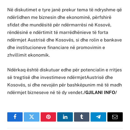
Në diskutimet e tyre janë prekur tema të ndryshme që
ndërlidhen me biznesin dhe ekonominë, përfshirë
sfidat dhe mundësitë për ndërmarrësi në Kosovë,
rëndësinë e ndërtimit të marrëdhënieve të forta
ndërmjet Austrisë dhe Kosovës, si dhe rolin e bankave
dhe institucioneve financiare në promovimin e
zhvillimit ekonomik.
Ndërkaq është diskutuar edhe për potencialin e rritjes
së tregtisë dhe investimeve ndërmjetAustrisë dhe
Kosovës, si dhe nevojën për bashkëpunim më të madh
ndërmjet bizneseve në të dy vendet.
/GJILANI INFO/
Facebook
Twitter
Pinterest
LinkedIn
Tumblr
Telegram
Email