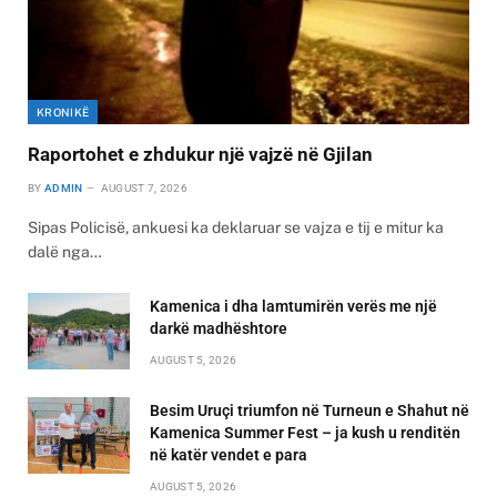
KRONIKË
Raportohet e zhdukur një vajzë në Gjilan
BY
ADMIN
AUGUST 7, 2026
Sipas Policisë, ankuesi ka deklaruar se vajza e tij e mitur ka
dalë nga…
Kamenica i dha lamtumirën verës me një
darkë madhështore
AUGUST 5, 2026
Besim Uruçi triumfon në Turneun e Shahut në
Kamenica Summer Fest – ja kush u renditën
në katër vendet e para
AUGUST 5, 2026