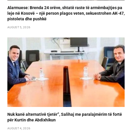
Alarmuese: Brenda 24 orëve, shtatë raste të armëmbajtjes pa
leje në Kosovë – një person plagos veten, sekuestrohen AK-47,
pistoleta dhe pushkë
AUGUST 5, 2026
Nuk kanë alternativë tjetër”, Salihaj me paralajmërim të fortë
për Kurtin dhe Abdixhikun
AUGUST 4, 2026