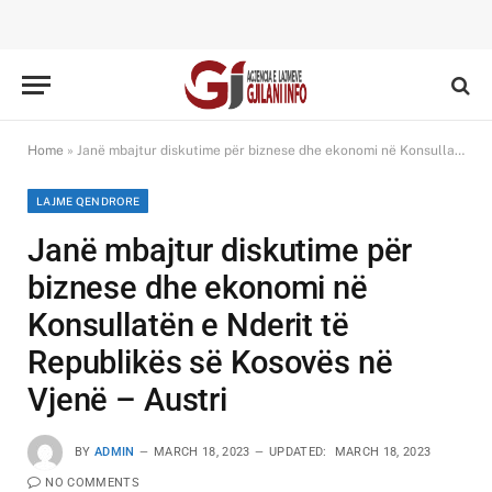
Home
»
Janë mbajtur diskutime për biznese dhe ekonomi në Konsullatën e Nderit të Republikës së Kosovës në Vjenë – Austri
LAJME QENDRORE
Janë mbajtur diskutime për
biznese dhe ekonomi në
Konsullatën e Nderit të
Republikës së Kosovës në
Vjenë – Austri
BY
ADMIN
MARCH 18, 2023
UPDATED:
MARCH 18, 2023
NO COMMENTS