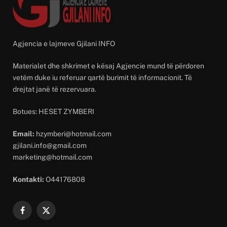
Agjencia e lajmeve Gjilani INFO
Materialet dhe shkrimet e kësaj Agjencie mund të përdoren
vetëm duke iu referuar qartë burimit të informacionit. Të
drejtat janë të rezervuara.
Botues: HESET ZYMBERI
Email:
hzymberi@hotmail.com
gjilani.info@gmail.com
marketing@hotmail.com
Kontakti:
O44176808
Facebook
X
(Twitter)