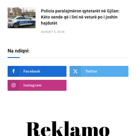
Policia paralajmëron qytetarët në Gjilan:
Këto sende që i lini në veturë po i joshin
hajdutët
AUGUST 5, 2026
Na ndiqni:
Facebook
Twitter
Instagram