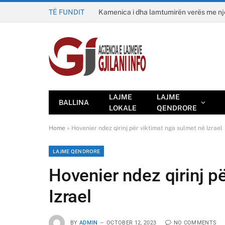
TË FUNDIT
Kamenica i dha lamtumirën verës me n
LAJME
LAJME
BALLINA
LOKALE
QENDRORE
Home
»
Hovenier ndez qirinj për viktimat nga sulmet në Izrael
LAJME QENDRORE
Hovenier ndez qirinj p
Izrael
BY
ADMIN
OCTOBER 12, 2023
NO COMMENTS