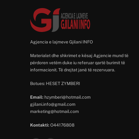
Agjencia e lajmeve Gjilani INFO
Materialet dhe shkrimet e kësaj Agjencie mund të
përdoren vetëm duke iu referuar qartë burimit të
informacionit. Të drejtat janë të rezervuara.
Botues: HESET ZYMBERI
Email:
hzymberi@hotmail.com
gjilani.info@gmail.com
marketing@hotmail.com
Kontakti:
O44176808