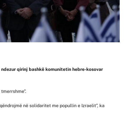
a ndezur qirinj bashkë komunitetin hebre-kosovar
 tmerrshme”.
qëndrojmë në solidaritet me popullin e Izraelit”, ka