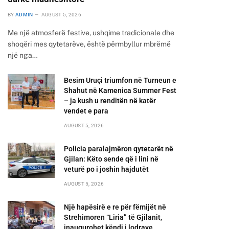
BY
ADMIN
AUGUST 5, 2026
Me një atmosferë festive, ushqime tradicionale dhe
shoqëri mes qytetarëve, është përmbyllur mbrëmë
një nga…
Besim Uruçi triumfon në Turneun e
Shahut në Kamenica Summer Fest
– ja kush u renditën në katër
vendet e para
AUGUST 5, 2026
Policia paralajmëron qytetarët në
Gjilan: Këto sende që i lini në
veturë po i joshin hajdutët
AUGUST 5, 2026
Një hapësirë e re për fëmijët në
Strehimoren “Liria” të Gjilanit,
inaugurohet këndi i lodrave