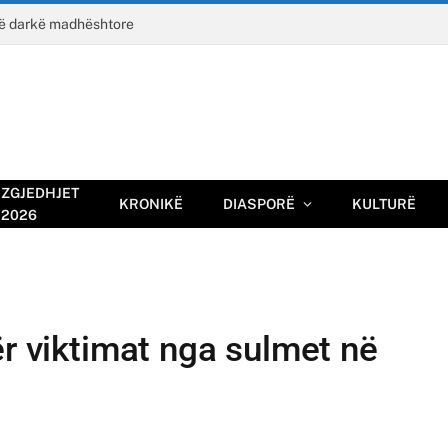
jë darkë madhështore
ZGJEDHJET
KRONIKË
DIASPORË
KULTURË
2026
ër viktimat nga sulmet në