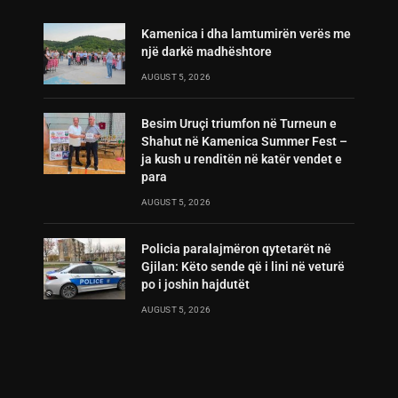
Kamenica i dha lamtumirën verës me
një darkë madhështore
AUGUST 5, 2026
Besim Uruçi triumfon në Turneun e
Shahut në Kamenica Summer Fest –
ja kush u renditën në katër vendet e
para
AUGUST 5, 2026
Policia paralajmëron qytetarët në
Gjilan: Këto sende që i lini në veturë
po i joshin hajdutët
AUGUST 5, 2026