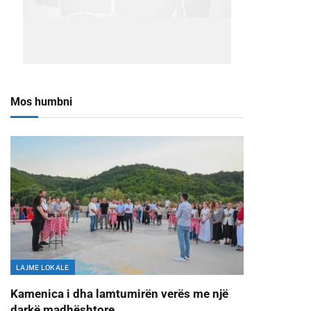
Mos humbni
LAJME LOKALE
Kamenica i dha lamtumirën verës me një
darkë madhështore