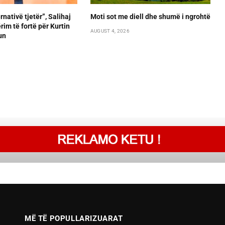
rnativë tjetër”, Salihaj
Moti sot me diell dhe shumë i ngrohtë
im të fortë për Kurtin
AUGUST 4, 2026
un
MË TË POPULLARIZUARAT