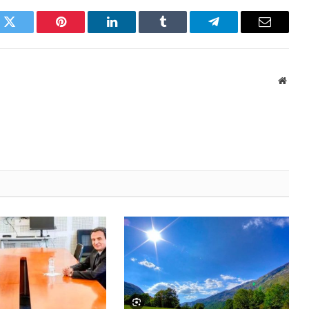
k
Twitter
Pinterest
LinkedIn
Tumblr
Telegram
Email
Websi