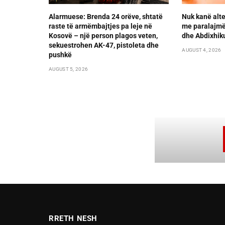
Alarmuese: Brenda 24 orëve, shtatë
Nuk kanë alte
raste të armëmbajtjes pa leje në
me paralajmër
Kosovë – një person plagos veten,
dhe Abdixhik
sekuestrohen AK-47, pistoleta dhe
AUGUST 4, 2026
pushkë
AUGUST 5, 2026
RRETH NESH