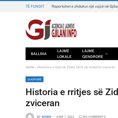
TË FUNDIT
Raportohet e zhdukur një vajzë në Gjila
LAJME
LAJME
BALLINA
LOKALE
QENDRORE
Home
»
Historia e rritjes së Zidan Tairit në futbollin zviceran
DIASPORË
Historia e rritjes së Zid
zviceran
BY
ADMIN
JUNE 7, 2023
NO COMMENTS