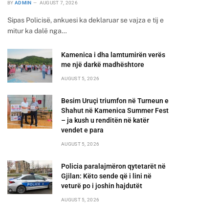
BY
ADMIN
AUGUST 7, 2026
Sipas Policisë, ankuesi ka deklaruar se vajza e tij e
mitur ka dalë nga…
Kamenica i dha lamtumirën verës
me një darkë madhështore
AUGUST 5, 2026
Besim Uruçi triumfon në Turneun e
Shahut në Kamenica Summer Fest
– ja kush u renditën në katër
vendet e para
AUGUST 5, 2026
Policia paralajmëron qytetarët në
Gjilan: Këto sende që i lini në
veturë po i joshin hajdutët
AUGUST 5, 2026