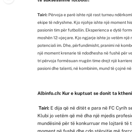
Tairi:
Përvoja e parë ishte një rast turneu ndërkomb
ekipe të ndryshme. Kjo njohje ishte një moment his
pasionin tim për futbollin. Eksperienca e dytë fo
moshën 12-vjeçare. Kjo ngjarje ishte jo vetëm një 
potenciali im. Dhe, përfundimisht, pranimi në komb
një moment krenarie të ndodhesha në fushë për vend
tri përvoja formësuan rrugën time drejt një karrie
pasioni dhe talenti, në kombinim, mund të çojnë n
Albinfo.ch: Kur e kuptuat se donit ta ktheni
Tairi:
E dija që në ditët e para në FC Cyrih se
Klubi jo vetëm që më dha një mjedis profesio
mundësinë për të konkurruar me lojtarë të t
moment në fushë dhe çdo stërvitje më forcont