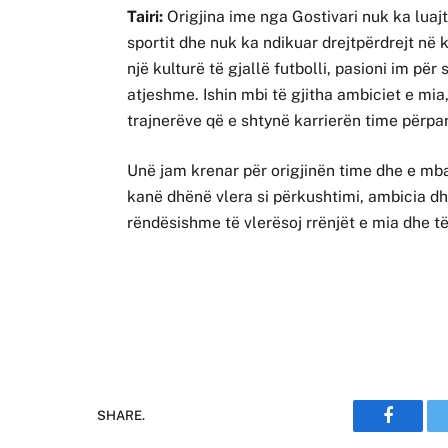
Tairi:
Origjina ime nga Gostivari nuk ka luajt
sportit dhe nuk ka ndikuar drejtpërdrejt në 
një kulturë të gjallë futbolli, pasioni im p
atjeshme. Ishin mbi të gjitha ambiciet e mia
trajnerëve që e shtynë karrierën time përpa
Unë jam krenar për origjinën time dhe e mba
kanë dhënë vlera si përkushtimi, ambicia d
rëndësishme të vlerësoj rrënjët e mia dhe të 
SHARE.
Faceboo