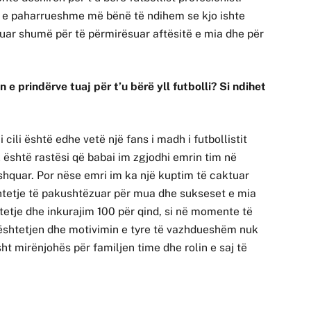
t e paharrueshme më bënë të ndihem se kjo ishte
ar shumë për të përmirësuar aftësitë e mia dhe për
 e prindërve tuaj për t’u bërë yll futbolli? Si ndihet
cili është edhe vetë një fans i madh i futbollistit
 është rastësi që babai im zgjodhi emrin tim në
 shquar. Por nëse emri im ka një kuptim të caktuar
htetje të pakushtëzuar për mua dhe sukseset e mia
etje dhe inkurajim 100 për qind, si në momente të
ështetjen dhe motivimin e tyre të vazhdueshëm nuk
ht mirënjohës për familjen time dhe rolin e saj të
.