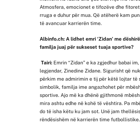
Atmosfera, emocionet e tifozëve dhe fitore
rruga e duhur për mua. Që atëherë kam punu
të avancuar karrierën time.
Albinfo.ch: A lidhet emri ‘Zidan’ me dëshirën
familja juaj për sukseset tuaja sportive?
Tairi:
Emrin “Zidan” e ka zgjedhur babai im, i 
legjendar, Zinedine Zidane. Sigurisht që nuk
përkim me admirimin e tij për këtë lojtar të
simbolik, familja ime angazhohet për mbës
sportive. Ajo më ka dhënë gjithmonë mbësht
mira ashtu edhe në kohë të vështira. Pa mb
do të isha këtu ku jam sot. Unë jam thellësis
rëndësishëm në karrierën time futbollistike