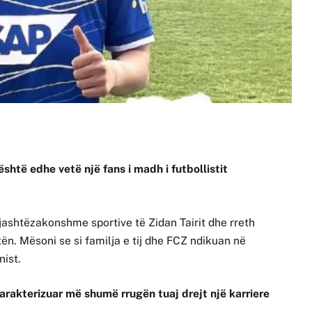
është edhe vetë një fans i madh i futbollistit
 jashtëzakonshme sportive të Zidan Tairit dhe rreth
etën. Mësoni se si familja e tij dhe FCZ ndikuan në
nist.
 karakterizuar më shumë rrugën tuaj drejt një karriere