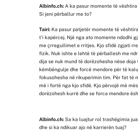
Albinfo.ch:
A ka pasur momente të vështira g
Si jeni përballur me to?
Tairi:
Ka pasur patjetër momente të vështira 
t’i kapërcej. Një nga ato momente ndodhi gj
me çrregullimet e rritjes. Kjo sfidë zgjati r
fizik. Nuk ishte e lehtë të përballesh me nd
dija se nuk mund të dorëzohesha nëse doja t
këmbëngulje dhe forcë mendore për të kalua
fokusohesha në rikuperimin tim. Për fat të
më i fortë nga kjo sfidë. Kjo përvojë më mës
dorëzohesh kurrë dhe se forca mendore ësht
Albinfo.ch:
Sa ka luajtur rol trashëgimia juaj
dhe si ka ndikuar ajo në karrierën tuaj?