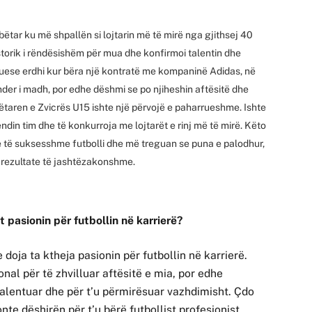
ëtar ku më shpallën si lojtarin më të mirë nga gjithsej 40
torik i rëndësishëm për mua dhe konfirmoi talentin dhe
rmuese erdhi kur bëra një kontratë me kompaninë Adidas, në
nder i madh, por edhe dëshmi se po njiheshin aftësitë dhe
ëtaren e Zvicrës U15 ishte një përvojë e paharrueshme. Ishte
in tim dhe të konkurroja me lojtarët e rinj më të mirë. Këto
re të suksesshme futbolli dhe më treguan se puna e palodhur,
ë rezultate të jashtëzakonshme.
t pasionin për futbollin në karrierë?
 doja ta ktheja pasionin për futbollin në karrierë.
nal për të zhvilluar aftësitë e mia, por edhe
alentuar dhe për t’u përmirësuar vazhdimisht. Çdo
e dëshirën për t’u bërë futbollist profesionist.