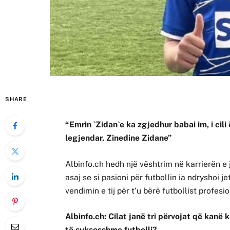
SHARE
“Emrin `Zidan`e ka zgjedhur babai im, i cili 
legjendar, Zinedine Zidane”
Albinfo.ch hedh një vështrim në karrierën e
asaj se si pasioni për futbollin ia ndryshoi j
vendimin e tij për t’u bërë futbollist profesio
Albinfo.ch: Cilat janë tri përvojat që kanë
të suksesshme futbolli?