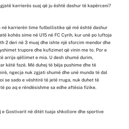
jatë karrierës suaj që ju është dashur të kapërceni?
në karrierën time futbollistike që më është dashur
atë kohës sime në U15 në FC Cyrih, kur unë po luftoja
reth 2 deri në 3 muaj dhe ishte një sforcim mendor dhe
ryshimet trupore dhe kufizimet që vinin me to. Por e
ë arrija qëllimet e mia. U desh shumë durim,
r këtë fazë. Më duhej të bëja pushime dhe të
 mirë, ngecja nuk zgjati shumë dhe unë munda të dal
oi se sado e vështirë të jetë rruga, nuk duhet të
ë po aq e rëndësishme sa edhe aftësia fizike.
 e Gostivarit në ditët tuaja shkollore dhe sportive