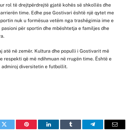
ur rol të drejtpërdrejtë gjatë kohës së shkollës dhe
karrierën time. Edhe pse Gostivari është një qytet me
ër sportin nuk u formësua vetëm nga trashëgimia ime e
, pasioni për sportin dhe mbështetja e familjes dhe
ra.
j atë në zemër. Kultura dhe populli i Gostivarit më
he respekti që më ndihmuan në rrugën time. Është e
admiroj diversitetin e futbollit.
k
Twitter
Pinterest
LinkedIn
Tumblr
Telegram
Email