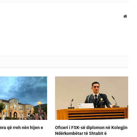
Websi
ra që rreh nën hijen e
Oficeri i FSK-së diplomon në Kolegjin
Ndërkombëtar të Shtabit ë