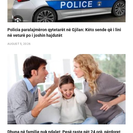
Policia paralajmëron qytetarët në Gjilan: Këto sende që i lini
në veturë po i joshin hajdutët
AUGUST 5, 2026
Dhuna në familje nuk ndalet: Pesë raste pët 24 orë, përdoret