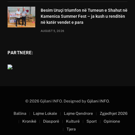
Besim Uruçi triumfon në Turneun e Shahut në
Kamenica Summer Fest – ja kush u renditën
në katër vendet e para
AUGUST 5, 2026
PARTNERE:
© 2026 Gjilani INFO. Designed by
Gjilani INFO
.
Ballina
Lajme Lokale
Lajme Qendrore
Zgjedhjet 2026
Kronikë
Diasporë
Kulturë
Sport
Opinione
Tjera