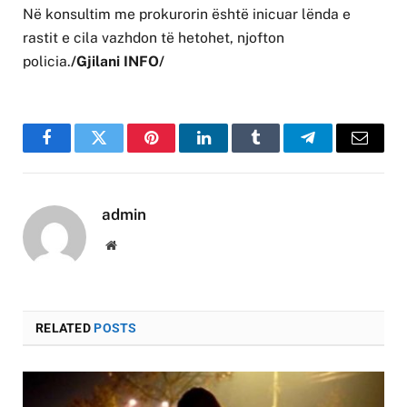
Në konsultim me prokurorin është inicuar lënda e
rastit e cila vazhdon të hetohet, njofton
policia.
/Gjilani INFO/
Facebook
Twitter
Pinterest
LinkedIn
Tumblr
Telegram
Email
admin
Website
RELATED
POSTS