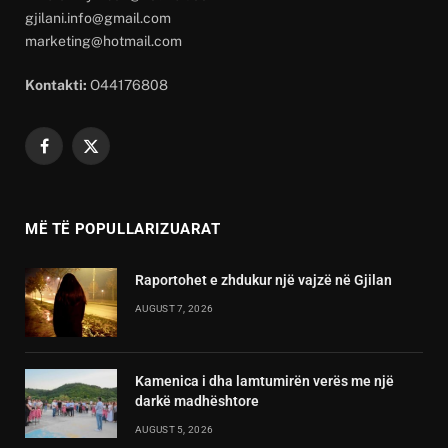
gjilani.info@gmail.com
marketing@hotmail.com
Kontakti:
O44176808
Facebook
X
(Twitter)
MË TË POPULLARIZUARAT
Raportohet e zhdukur një vajzë në Gjilan
AUGUST 7, 2026
Kamenica i dha lamtumirën verës me një
darkë madhështore
AUGUST 5, 2026