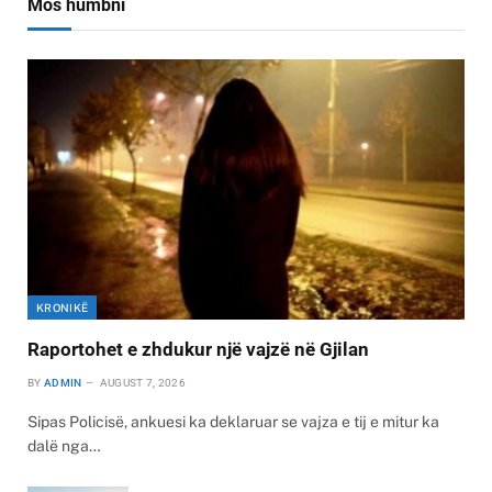
Mos humbni
KRONIKË
Raportohet e zhdukur një vajzë në Gjilan
BY
ADMIN
AUGUST 7, 2026
Sipas Policisë, ankuesi ka deklaruar se vajza e tij e mitur ka
dalë nga…