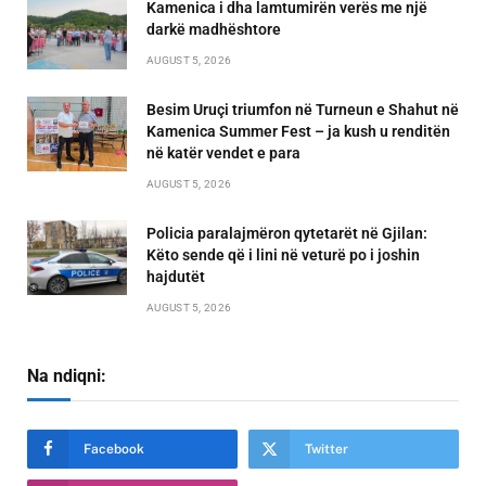
Kamenica i dha lamtumirën verës me një
darkë madhështore
AUGUST 5, 2026
Besim Uruçi triumfon në Turneun e Shahut në
Kamenica Summer Fest – ja kush u renditën
në katër vendet e para
AUGUST 5, 2026
Policia paralajmëron qytetarët në Gjilan:
Këto sende që i lini në veturë po i joshin
hajdutët
AUGUST 5, 2026
Na ndiqni:
Facebook
Twitter