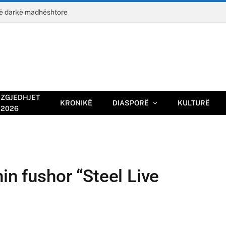
jë darkë madhështore
ZGJEDHJET
KRONIKË
DIASPORË
KULTURË
2026
in fushor “Steel Live