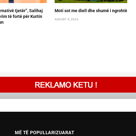
rnativë tjetër”, Salihaj
Moti sot me diell dhe shumë i ngrohtë
im të fortë për Kurtin
AUGUST 4, 2026
un
MË TË POPULLARIZUARAT