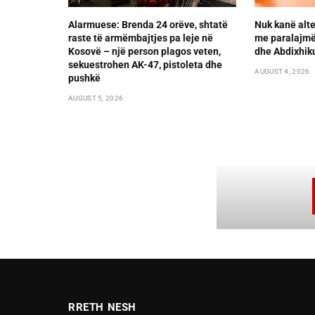
Alarmuese: Brenda 24 orëve, shtatë
Nuk kanë alte
raste të armëmbajtjes pa leje në
me paralajmër
Kosovë – një person plagos veten,
dhe Abdixhik
sekuestrohen AK-47, pistoleta dhe
AUGUST 4, 2026
pushkë
AUGUST 5, 2026
RRETH NESH