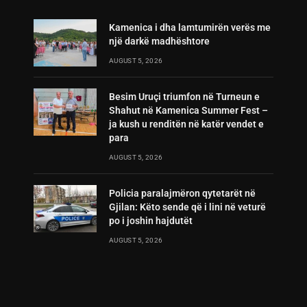
Kamenica i dha lamtumirën verës me
një darkë madhështore
AUGUST 5, 2026
Besim Uruçi triumfon në Turneun e
Shahut në Kamenica Summer Fest –
ja kush u renditën në katër vendet e
para
AUGUST 5, 2026
Policia paralajmëron qytetarët në
Gjilan: Këto sende që i lini në veturë
po i joshin hajdutët
AUGUST 5, 2026