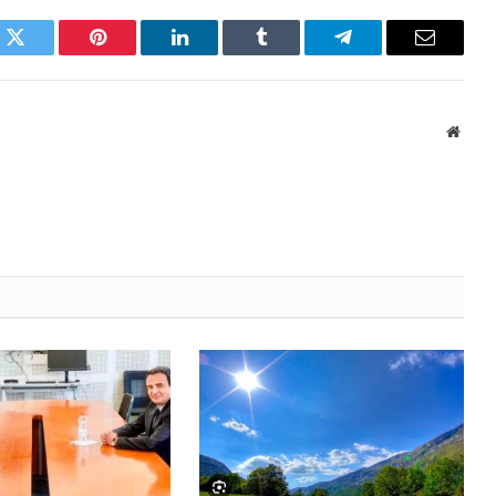
k
Twitter
Pinterest
LinkedIn
Tumblr
Telegram
Email
Websi