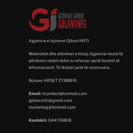
Agjencia e lajmeve Gjilani INFO
Materialet dhe shkrimet e kësaj Agjencie mund të
përdoren vetëm duke iu referuar qartë burimit të
informacionit. Të drejtat janë të rezervuara.
Botues: HESET ZYMBERI
Email:
hzymberi@hotmail.com
gjilani.info@gmail.com
marketing@hotmail.com
Kontakti:
O44176808