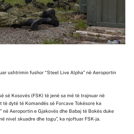
uar ushtrimin fushor “Steel Live Alpha” në Aeroportin
së së Kosovës (FSK) të jenë sa më të trajnuar në
it të dytë të Komandës së Forcave Tokësore ka
ha” në Aeroportin e Gjakovës dhe Babaj të Bokës duke
në nivel skuadre dhe togu”, ka njoftuar FSK-ja.