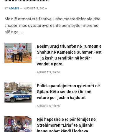
BY
ADMIN
AUGUST 5, 2026
Me një atmosferë festive, ushqime tradicionale dhe
shoqëri mes qytetarëve, është përmbyllur mbrëmë
një nga…
Besim Uruçi triumfon në Turneun e
Shahut në Kamenica Summer Fest
– ja kush u renditën në katër
vendet e para
AUGUST 5, 2026
Policia paralajmëron qytetarët në
Gjilan: Këto sende që i lini në
veturë po i joshin hajdutët
AUGUST 5, 2026
Një hapësirë e re për fëmijët në
Strehimoren “Liria” të Gjilanit,
inaugurohet këndi i lodrave