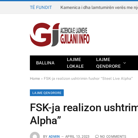
TË FUNDIT
Kamenica i dha lamtumirën verës me n
LAJME
LAJME
BALLINA
LOKALE
QENDRORE
Home
»
FSK-ja realizon ushtrimin fushor “Steel Live Alpha”
LAJME QENDRORE
FSK-ja realizon ushtrim
Alpha”
BY
ADMIN
APRIL 13, 2023
NO COMMENTS