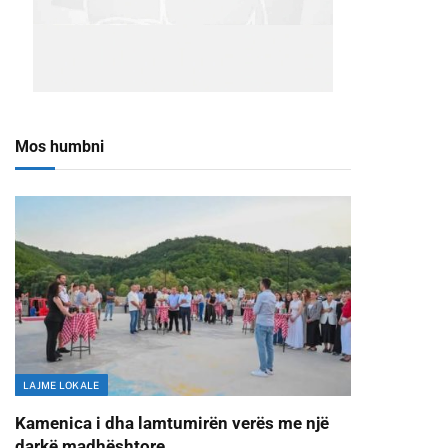
Mos humbni
LAJME LOKALE
Kamenica i dha lamtumirën verës me një
darkë madhështore