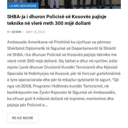
LAJME QENDRORE
SHBA-ja i dhuron Policisë së Kosovës pajisje
teknike në vlerë rreth 300 mijë dollarë
BY
ADMIN
MAY 13, 2022
Ambasada Amerikane në Prishtinë ka njoftuar se përmes
Shërbimit Diplomatik të Sigurisë së Departamentit të Shtetit
në ShBA, i ka dhuruar Policisë së Kosovës pajisje teknike me
vlerë rreth 300 mijë dollarë. Siç bëhet e ditur në njoftim, këto
mjete i janë dhuruar Divizionit Kundër Terrorizmit dhe Njësisë
Speciale të Ndërhyrjes në Kosovë, për të forcuar gatishmërinë
e tyre operacionale dhe për të mbajtur qytetarët të sigurt. “Që
nga viti 2008, Programi i Ndihmës kundër Terrorizmit, në
bashkëpunim me Zyrën Rajonale të Sigurisë së Ambasadës,
ka ofruar gati 4 milionë dollarë në trajnime, mentorime dhe
pajisje për Policinë e…
READ MORE