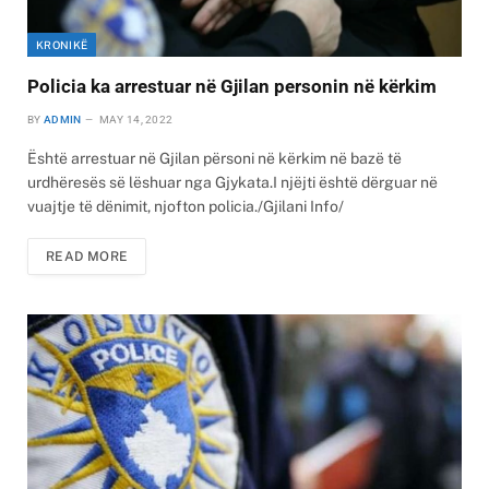
KRONIKË
Policia ka arrestuar në Gjilan personin në kërkim
BY
ADMIN
MAY 14, 2022
Është arrestuar në Gjilan përsoni në kërkim në bazë të
urdhëresës së lëshuar nga Gjykata.I njëjti është dërguar në
vuajtje të dënimit, njofton policia./Gjilani Info/
READ MORE