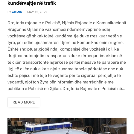
kundërvajtje në trafik
BY
ADMIN
MAY 13, 2022
Drejtoria rajonale e Policisë, Njësia Rajonale e Komunikacionit
Rrugor në Gjilan në vazhdimësi ndërmerr veprime ndaj
vozitësve që shkaktojnë kundërvajtje duke rrezikuar vetën e
tyre, por edhe pjesëmarrësit tjerë në komunikacionin rrugorë.
Është shqiptuar gjobë ndaj kompanisë dhe vozitësit i cili ka
drejtuar automjetin transportues duke tërhequr rimorkion në
të cilën transportonte ngarkesë përtej masave të parapara me
ligj, të cilën nuk e ka sinjalizuar me tabele përkatëse dhe nuk
është pajisur me leje të veçantë për të siguruar përcjellje të
veçantë, njofton Zyra për informim dhe marrëdhënie me
publikun e Policisë në Gjilan. Drejtoria Rajonale e Policisë në…
READ MORE