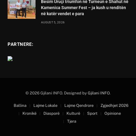
Besim Uruçi triumfon në Turneun e Shahut në
Kamenica Summer Fest – ja kush u renditën
në katër vendet e para
AUGUST 5, 2026
PARTNERE:
© 2026 Gjilani INFO. Designed by
Gjilani INFO
.
Ballina
Lajme Lokale
Lajme Qendrore
Zgjedhjet 2026
Kronikë
Diasporë
Kulturë
Sport
Opinione
Tjera