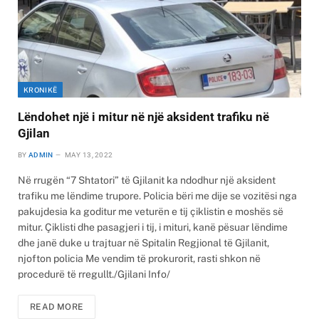
KRONIKË
Lëndohet një i mitur në një aksident trafiku në
Gjilan
BY
ADMIN
MAY 13, 2022
Në rrugën “7 Shtatori” të Gjilanit ka ndodhur një aksident
trafiku me lëndime trupore. Policia bëri me dije se vozitësi nga
pakujdesia ka goditur me veturën e tij çiklistin e moshës së
mitur. Çiklisti dhe pasagjeri i tij, i mituri, kanë pësuar lëndime
dhe janë duke u trajtuar në Spitalin Regjional të Gjilanit,
njofton policia Me vendim të prokurorit, rasti shkon në
procedurë të rregullt./Gjilani Info/
READ MORE