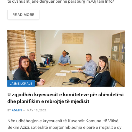
të dyshuarit janë dërguar për në paraburgim./Gjilani Info/
READ MORE
LAJME LOKALE
U zgjodhën kryesuesit e komiteteve për shëndetësi
dhe planifikim e mbrojtje të mjedisit
BY
ADMIN
MAY 13, 2022
Nën udhëheqjen e kryesuesit të Kuvendit Komunal të Vitisë,
Bekim Azizi, sot është mbajtur mbledhja e parë e rregullt e dy