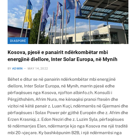
DIASPORË
Kosova, pjesë e panairit ndërkombëtar mbi
energjinë diellore, Inter Solar Europa, në Mynih
BY
ADMIN
MAY 14, 2022
Bëhet e ditur se në panairin ndërkombëtar mbi energjinë
diellore, Inter Solar Europa, në Mynih, marrin pjesë edhe
përfaqësues nga Kosova, njofton albinfo.ch. Konsulli i
Përgjithshëm, Afrim Nura, me kënaqësi pranoi ftesën dhe
vizitoi në këtë panair z. Luan Kuçi, ndërmarrës në Gjermani dhe
përfaqësues i Solax Power për gjithë Europën dhe z. Afrim dhe
Erzen Krasniqi, z. Edon Neziri dhe z. Luzim Syla, përfaqësues
të ndërmarrjes Elen, ndërmarrje kjo nga Kosova me një traditë
mbi 20-vjeçare. Ky bashkëpunim B2B, i një ndërmarrësi nga