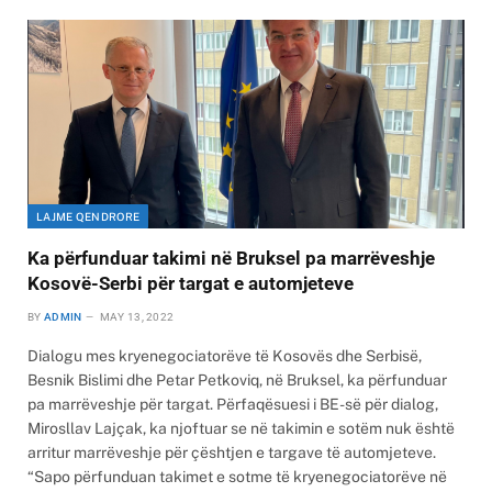
LAJME QENDRORE
Ka përfunduar takimi në Bruksel pa marrëveshje
Kosovë-Serbi për targat e automjeteve
BY
ADMIN
MAY 13, 2022
Dialogu mes kryenegociatorëve të Kosovës dhe Serbisë,
Besnik Bislimi dhe Petar Petkoviq, në Bruksel, ka përfunduar
pa marrëveshje për targat. Përfaqësuesi i BE-së për dialog,
Mirosllav Lajçak, ka njoftuar se në takimin e sotëm nuk është
arritur marrëveshje për çështjen e targave të automjeteve.
“Sapo përfunduan takimet e sotme të kryenegociatorëve në