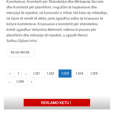
Komiteteve, Komitetit për Shëndetësi dhe Mirëqenie Sociale
dhe Komitetit për planifikim, rregullim të hapësirave dhe
mbrojtje të mjedisit, në komunën e Vitisë. Në këto dy mbledhje,
në bazë të rendit të ditës, janë zgjedhur edhe dy kryesues të
këtyre komiteteve. Kryesuese e komitetit për shëndetësi,
është zgjedhur Valentina Mehmeti, ndërsa kryesues për
planifikim dhe mbrojtje të mjedisit, u zgjodh Remzi
Salihu./Gjilani Info/
READ MORE
Previous
…
1
1,121
1,122
1,123
1,124
1,125
…
Next
1,139