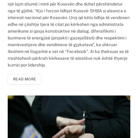
një lajm shumë i mirë për Kosovën dhe duhet përshëndetur
nga të gjithë. “Kjo i forcon lidhjet Kosovë- SHBA si aleanca e
interesit nacional për Kosovën. Uroj që këto lidhje të vendosen
edhe në çështje tjera të cilat po kërkohen nga administrata
amerikane si qasja konstruktive në dialog, difersifikimi i
burimeve të energjisë (projekti i gazejellësit) dhe respektimi i
marrëveshjeve dhe vendimeve të gjykatave”, ka shkruar
Ibrahimi në llogarinë e vet në “Facebook”. Ai ka theksuar se të
rreshtohesh përkrah kërkesave të aleatëve nuk është thyerje
kurrizi por lidership.
READ MORE