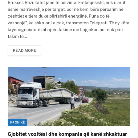
Bruksel. Rezultatet janë të përziera. Fatkeqësisht, nuk u arrit
asnjë marrëveshje për targat, por ne kemi bërë përparim në
çështjet e tjera duke përfshirë energjinë. Puna do të
vazhdojë”, ka shkruar Lajçak, transmeton Telegrafi. Të dy këta
kryenegociatorë mbajtën takime me Lajçakun por nuk pati
takim të…
READ MORE
KRONIKË
Gjobitet vozitësi dhe kompania që kanë shkaktuar