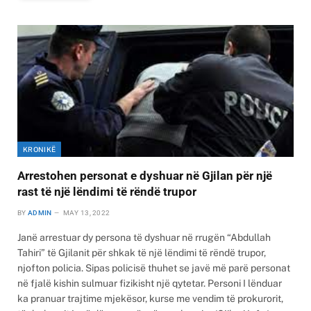
KRONIKË
Arrestohen personat e dyshuar në Gjilan për një
rast të një lëndimi të rëndë trupor
BY
ADMIN
MAY 13, 2022
Janë arrestuar dy persona të dyshuar në rrugën “Abdullah
Tahiri” të Gjilanit për shkak të një lëndimi të rëndë trupor,
njofton policia. Sipas policisë thuhet se javë më parë personat
në fjalë kishin sulmuar fizikisht një qytetar. Personi I lënduar
ka pranuar trajtime mjekësor, kurse me vendim të prokurorit,