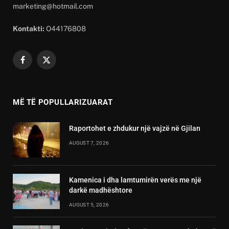
marketing@hotmail.com
Kontakti:
O44176808
Facebook
X
(Twitter)
MË TË POPULLARIZUARAT
Raportohet e zhdukur një vajzë në Gjilan
AUGUST 7, 2026
Kamenica i dha lamtumirën verës me një
darkë madhështore
AUGUST 5, 2026