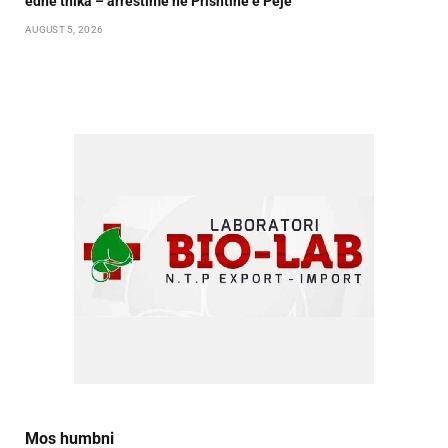
edhe thika – arrestime në Prishtinë e Pejë
AUGUST 5, 2026
Mos humbni