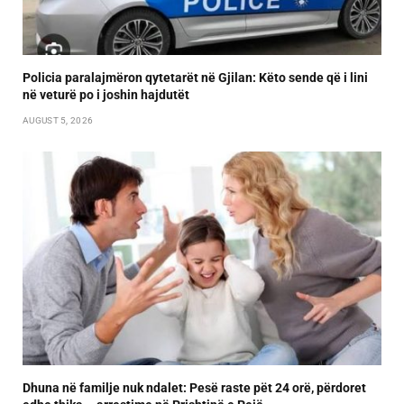
Policia paralajmëron qytetarët në Gjilan: Këto sende që i lini
në veturë po i joshin hajdutët
AUGUST 5, 2026
Dhuna në familje nuk ndalet: Pesë raste pët 24 orë, përdoret