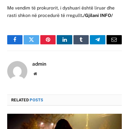
Me vendim të prokurorit, i dyshuari është liruar dhe
rasti shkon në procedurë të rregullt
./Gjilani INFO/
Facebook
Twitter
Pinterest
LinkedIn
Tumblr
Telegram
Email
admin
Website
RELATED
POSTS