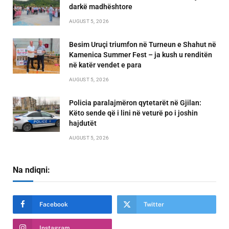
darkë madhështore
AUGUST 5, 2026
Besim Uruçi triumfon në Turneun e Shahut në
Kamenica Summer Fest – ja kush u renditën
në katër vendet e para
AUGUST 5, 2026
Policia paralajmëron qytetarët në Gjilan:
Këto sende që i lini në veturë po i joshin
hajdutët
AUGUST 5, 2026
Na ndiqni:
Facebook
Twitter
Instagram