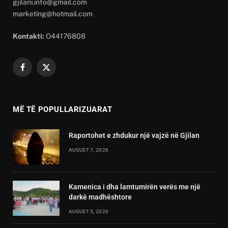
gjilani.info@gmail.com
marketing@hotmail.com
Kontakti:
O44176808
Facebook
X
(Twitter)
MË TË POPULLARIZUARAT
Raportohet e zhdukur një vajzë në Gjilan
AUGUST 7, 2026
Kamenica i dha lamtumirën verës me një
darkë madhështore
AUGUST 5, 2026