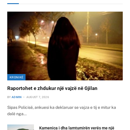
KRONIKË
Raportohet e zhdukur një vajzë në Gjilan
BY
ADMIN
AUGUST 7, 2026
Sipas Policisë, ankuesi ka deklaruar se vajza e tij e mitur ka
dalë nga…
Kamenica i dha lamtumirën verës me një