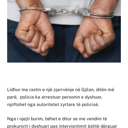
Lidhur me rastin e një zjarrvënje në Gjilan, ditën më
parë, policia ka arrestuar personin e dyshuar,
njoftohet nga autoritetet zyrtare të policisë.
Nga i njejti burim, bëhet e ditur se me vendim të
prokurorit i dyshuari pas intervisntimit është dërguar