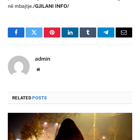
në mbajtje.
/GJILANI INFO/
Facebook
Twitter
Pinterest
LinkedIn
Tumblr
Telegram
Email
admin
Website
RELATED
POSTS