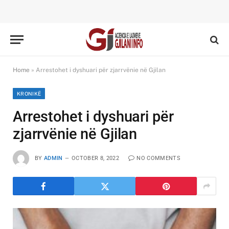
Home
»
Arrestohet i dyshuari për zjarrvënie në Gjilan
KRONIKË
Arrestohet i dyshuari për
zjarrvënie në Gjilan
BY
ADMIN
OCTOBER 8, 2022
NO COMMENTS