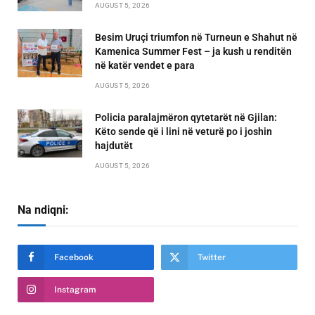
AUGUST 5, 2026
Besim Uruçi triumfon në Turneun e Shahut në
Kamenica Summer Fest – ja kush u renditën
në katër vendet e para
AUGUST 5, 2026
Policia paralajmëron qytetarët në Gjilan:
Këto sende që i lini në veturë po i joshin
hajdutët
AUGUST 5, 2026
Na ndiqni:
Facebook
Twitter
Instagram