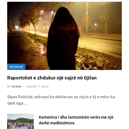
KRONIKË
Raportohet e zhdukur një vajzë në Gjilan
BY
ADMIN
AUGUST 7, 2026
Sipas Policisë, ankuesi ka deklaruar se vajza e tij e mitur ka
dalë nga…
Kamenica i dha lamtumirën verës me një
darkë madhështore