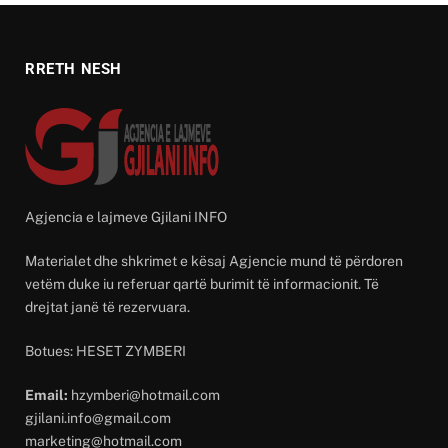
RRETH NESH
Agjencia e lajmeve Gjilani INFO
Materialet dhe shkrimet e kësaj Agjencie mund të përdoren
vetëm duke iu referuar qartë burimit të informacionit. Të
drejtat janë të rezervuara.
Botues: HESET ZYMBERI
Email:
hzymberi@hotmail.com
gjilani.info@gmail.com
marketing@hotmail.com