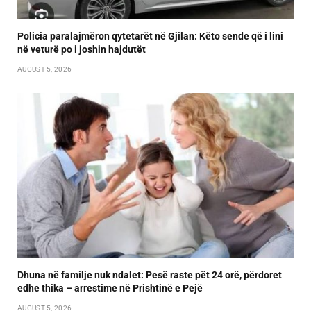
Policia paralajmëron qytetarët në Gjilan: Këto sende që i lini
në veturë po i joshin hajdutët
AUGUST 5, 2026
Dhuna në familje nuk ndalet: Pesë raste pët 24 orë, përdoret
edhe thika – arrestime në Prishtinë e Pejë
AUGUST 5, 2026