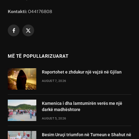
Kontakti:
O44176808
Facebook
X
(Twitter)
MË TË POPULLARIZUARAT
Raportohet e zhdukur një vajzë në Gjilan
AUGUST 7, 2026
Kamenica i dha lamtumirën verës me një
darkë madhështore
AUGUST 5, 2026
Besim Uruçi triumfon në Turneun e Shahut në