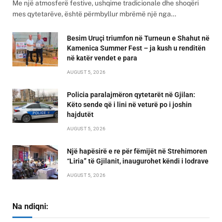
Me një atmosferë festive, ushqime tradicionale dhe shoqëri
mes qytetarëve, është përmbyllur mbrëmë një nga…
Besim Uruçi triumfon në Turneun e Shahut në
Kamenica Summer Fest – ja kush u renditën
në katër vendet e para
AUGUST 5, 2026
Policia paralajmëron qytetarët në Gjilan:
Këto sende që i lini në veturë po i joshin
hajdutët
AUGUST 5, 2026
Një hapësirë e re për fëmijët në Strehimoren
“Liria” të Gjilanit, inaugurohet këndi i lodrave
AUGUST 5, 2026
Na ndiqni: