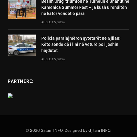
Besim Uruçi triumfon në Turneun e Shahut në
Kamenica Summer Fest – ja kush u renditën
në katër vendet e para
AUGUST 5, 2026
Policia paralajmëron qytetarët në Gjilan:
Këto sende që i lini në veturë po i joshin
hajdutët
AUGUST 5, 2026
PARTNERE:
© 2026 Gjilani INFO. Designed by
Gjilani INFO
.