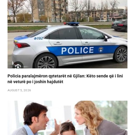
Policia paralajmëron qytetarët në Gjilan: Këto sende që i lini
në veturë po i joshin hajdutët
AUGUST 5, 2026