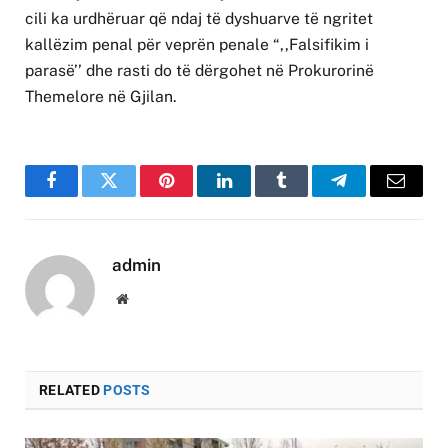
cili ka urdhëruar që ndaj të dyshuarve të ngritet
kallëzim penal për veprën penale “,,Falsifikim i
parasë’’ dhe rasti do të dërgohet në Prokurorinë
Themelore në Gjilan.
Facebook
Twitter
Pinterest
LinkedIn
Tumblr
Telegram
Email
admin
Website
RELATED
POSTS