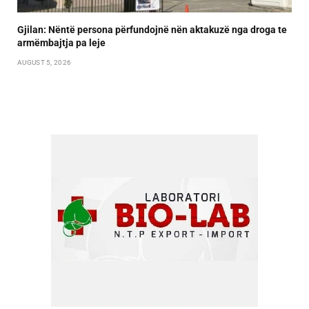
Gjilan: Nëntë persona përfundojnë nën aktakuzë nga droga te
armëmbajtja pa leje
AUGUST 5, 2026