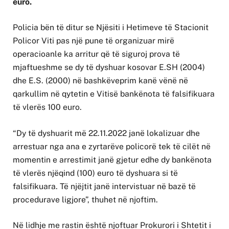
euro.
Policia bën të ditur se Njësiti i Hetimeve të Stacionit
Policor Viti pas një pune të organizuar mirë
operacioanle ka arritur që të siguroj prova të
mjaftueshme se dy të dyshuar kosovar E.SH (2004)
dhe E.S. (2000) në bashkëveprim kanë vënë në
qarkullim në qytetin e Vitisë bankënota të falsifikuara
të vlerës 100 euro.
“Dy të dyshuarit më 22.11.2022 janë lokalizuar dhe
arrestuar nga ana e zyrtarëve policorë tek të cilët në
momentin e arrestimit janë gjetur edhe dy bankënota
të vlerës njëqind (100) euro të dyshuara si të
falsifikuara. Të njëjtit janë intervistuar në bazë të
procedurave ligjore”, thuhet në njoftim.
Në lidhje me rastin është njoftuar Prokurori i Shtetit i