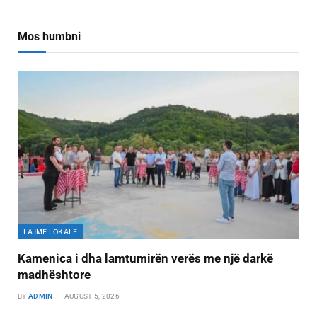
Mos humbni
LAJME LOKALE
Kamenica i dha lamtumirën verës me një darkë
madhështore
BY
ADMIN
AUGUST 5, 2026