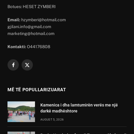
Botues: HESET ZYMBERI
Email:
hzymberi@hotmail.com
gjilani.info@gmail.com
marketing@hotmail.com
Kontakti:
O44176808
Facebook
X
(Twitter)
MË TË POPULLARIZUARAT
Kamenica i dha lamtumirën verës me një
darkë madhështore
AUGUST 5, 2026